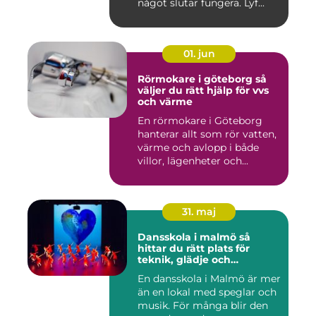
något slutar fungera. Lyf...
01. jun
Rörmokare i göteborg så
väljer du rätt hjälp för vvs
och värme
En rörmokare i Göteborg
hanterar allt som rör vatten,
värme och avlopp i både
villor, lägenheter och...
31. maj
Dansskola i malmö så
hittar du rätt plats för
teknik, glädje och
utveckling
En dansskola i Malmö är mer
än en lokal med speglar och
musik. För många blir den