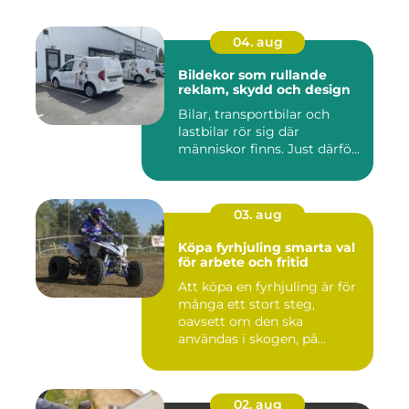
04. aug
Bildekor som rullande
reklam, skydd och design
Bilar, transportbilar och
lastbilar rör sig där
människor finns. Just därfö...
03. aug
Köpa fyrhjuling smarta val
för arbete och fritid
Att köpa en fyrhjuling är för
många ett stort steg,
oavsett om den ska
användas i skogen, på
gården ...
02. aug