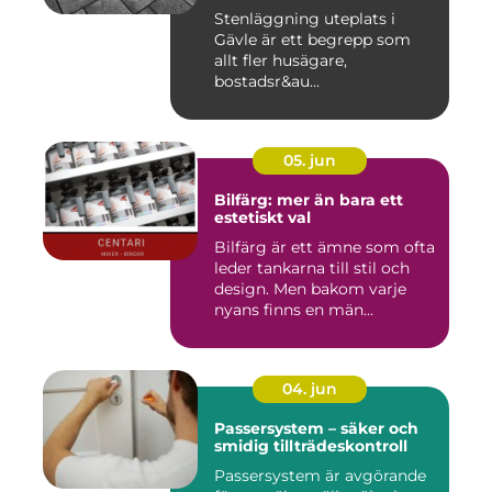
Stenläggning uteplats i
Gävle är ett begrepp som
allt fler husägare,
bostadsr&au...
05. jun
Bilfärg: mer än bara ett
estetiskt val
Bilfärg är ett ämne som ofta
leder tankarna till stil och
design. Men bakom varje
nyans finns en män...
04. jun
Passersystem – säker och
smidig tillträdeskontroll
Passersystem är avgörande