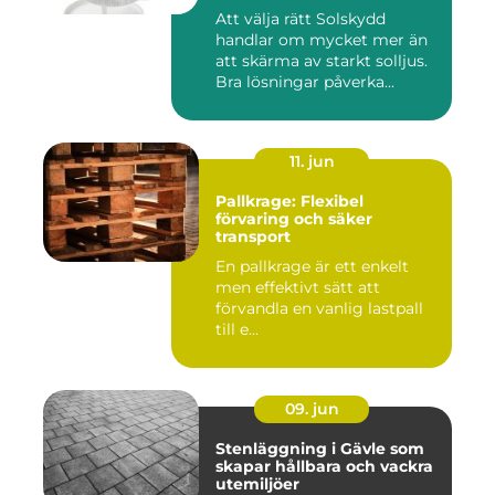
Att välja rätt Solskydd
handlar om mycket mer än
att skärma av starkt solljus.
Bra lösningar påverka...
11. jun
Pallkrage: Flexibel
förvaring och säker
transport
En pallkrage är ett enkelt
men effektivt sätt att
förvandla en vanlig lastpall
till e...
09. jun
Stenläggning i Gävle som
skapar hållbara och vackra
utemiljöer