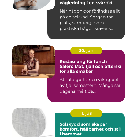
vägledning i en svår tid
När någon dör förändras allt
på en sekund. Sorgen tar
plats, samtidigt som
praktiska frågor kräver s...
30. jun
Restaurang för lunch i
Sälen: Mat, fjäll och afterski
för alla smaker
Att äta gott är en viktig del
av fjällsemestern. Många ser
dagens måltide...
11. jun
Solskydd som skapar
komfort, hållbarhet och stil
i hemmet