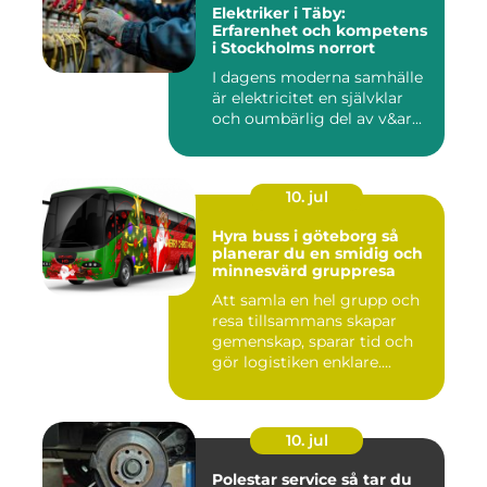
Elektriker i Täby:
Erfarenhet och kompetens
i Stockholms norrort
I dagens moderna samhälle
är elektricitet en självklar
och oumbärlig del av v&ar...
10. jul
Hyra buss i göteborg så
planerar du en smidig och
minnesvärd gruppresa
Att samla en hel grupp och
resa tillsammans skapar
gemenskap, sparar tid och
gör logistiken enklare....
10. jul
Polestar service så tar du