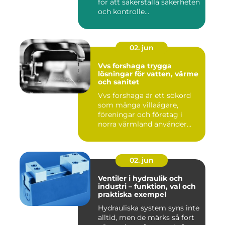
för att säkerställa säkerheten
och kontrolle...
02. jun
Vvs forshaga trygga
lösningar för vatten, värme
och sanitet
Vvs forshaga är ett sökord
som många villaägare,
föreningar och företag i
norra värmland använder
nä...
02. jun
Ventiler i hydraulik och
industri – funktion, val och
praktiska exempel
Hydrauliska system syns inte
alltid, men de märks så fort