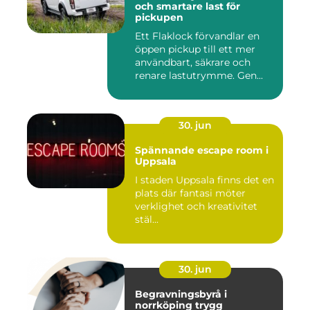
och smartare last för
pickupen
Ett Flaklock förvandlar en
öppen pickup till ett mer
användbart, säkrare och
renare lastutrymme. Gen...
30. jun
Spännande escape room i
Uppsala
I staden Uppsala finns det en
plats där fantasi möter
verklighet och kreativitet
stäl...
30. jun
Begravningsbyrå i
norrköping trygg