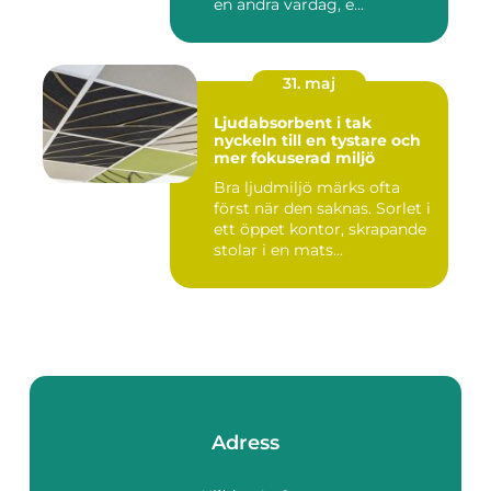
en andra vardag, e...
31. maj
Ljudabsorbent i tak
nyckeln till en tystare och
mer fokuserad miljö
Bra ljudmiljö märks ofta
först när den saknas. Sorlet i
ett öppet kontor, skrapande
stolar i en mats...
Adress