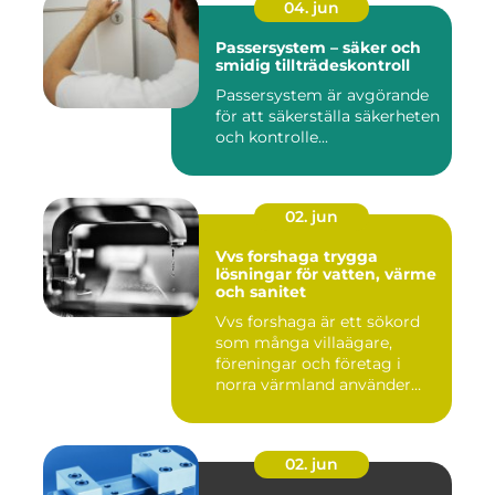
04. jun
Passersystem – säker och
smidig tillträdeskontroll
Passersystem är avgörande
för att säkerställa säkerheten
och kontrolle...
02. jun
Vvs forshaga trygga
lösningar för vatten, värme
och sanitet
Vvs forshaga är ett sökord
som många villaägare,
föreningar och företag i
norra värmland använder
nä...
02. jun