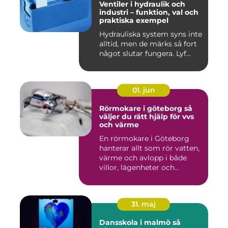
Ventiler i hydraulik och
industri – funktion, val och
praktiska exempel
Hydrauliska system syns inte
alltid, men de märks så fort
något slutar fungera. Lyf...
01. jun
Rörmokare i göteborg så
väljer du rätt hjälp för vvs
och värme
En rörmokare i Göteborg
hanterar allt som rör vatten,
värme och avlopp i både
villor, lägenheter och...
31. maj
Dansskola i malmö så