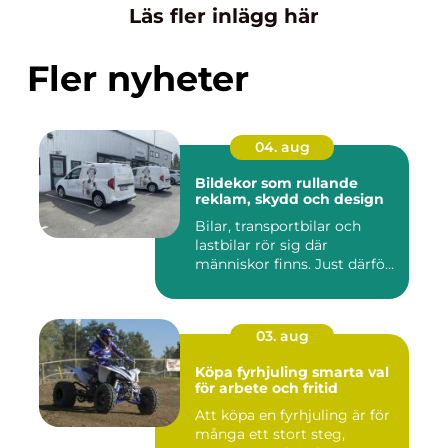
Läs fler inlägg här
Fler nyheter
04. aug
Bildekor som rullande
reklam, skydd och design
Bilar, transportbilar och
lastbilar rör sig där
människor finns. Just därfö...
03. aug
Köpa fyrhjuling smarta val
för arbete och fritid
Att köpa en fyrhjuling är för
många ett stort steg,