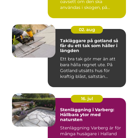
oavsett om den ska
användas i skogen, på
gården ...
02. aug
Takläggare på gotland så
får du ett tak som håller i
längden
Ett bra tak gör mer än att
bara hålla regnet ute. På
Gotland utsätts hus för
kraftig blåst, saltstän...
16. jul
Stenläggning i Varberg:
Hållbara ytor med
natursten
Stenläggning Varberg är för
många husägare i Halland