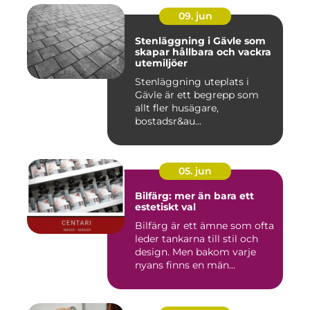
09. jun
Stenläggning i Gävle som
skapar hållbara och vackra
utemiljöer
Stenläggning uteplats i
Gävle är ett begrepp som
allt fler husägare,
bostadsr&au...
05. jun
Bilfärg: mer än bara ett
estetiskt val
Bilfärg är ett ämne som ofta
leder tankarna till stil och
design. Men bakom varje
nyans finns en män...