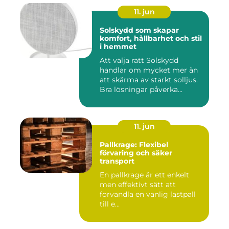
11. jun
Solskydd som skapar
komfort, hållbarhet och stil
i hemmet
Att välja rätt Solskydd
handlar om mycket mer än
att skärma av starkt solljus.
Bra lösningar påverka...
11. jun
Pallkrage: Flexibel
förvaring och säker
transport
En pallkrage är ett enkelt
men effektivt sätt att
förvandla en vanlig lastpall
till e...