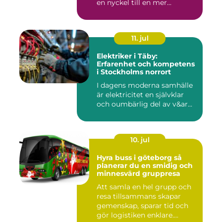
en nyckel till en mer...
11. jul
Elektriker i Täby:
Erfarenhet och kompetens
i Stockholms norrort
I dagens moderna samhälle
är elektricitet en självklar
och oumbärlig del av v&ar...
10. jul
Hyra buss i göteborg så
planerar du en smidig och
minnesvärd gruppresa
Att samla en hel grupp och
resa tillsammans skapar
gemenskap, sparar tid och
gör logistiken enklare....