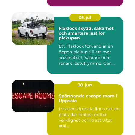
inkom...
05. jul
Flaklock skydd, säkerhet
och smartare last för
pickupen
Ett Flaklock förvandlar en
öppen pickup till ett mer
användbart, säkrare och
renare lastutrymme. Gen...
30. jun
Spännande escape room i
Uppsala
I staden Uppsala finns det en
plats där fantasi möter
verklighet och kreativitet
stäl...