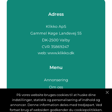
Adress
web:
www.klikko.dk
Menu
Annonsering
Om oss
Cookies
På vores website bruges cookies til at huske dine
indstillinger, statistik og personalisering af indhold og
Kontakta oss
annoncer. Denne information deles med tredjepart. Ved
Sitemap
fortsat brug af websiden godkender du cookiepolitikken.