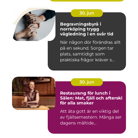
30. jun
Begravningsbyrå i
norrköping trygg
vägledning i en svår tid
När någon dör förändras allt
på en sekund. Sorgen tar
plats, samtidigt som
praktiska frågor kräver s...
30. jun
Restaurang för lunch i
Sälen: Mat, fjäll och afterski
för alla smaker
Att äta gott är en viktig del
av fjällsemestern. Många ser
dagens måltide...