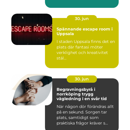
30. jun
Spännande escape room i
Uppsala
I staden Uppsala finns det en
plats där fantasi möter
verklighet och kreativitet
stäl...
30. jun
Begravningsbyrå i
norrköping trygg
vägledning i en svår tid
När någon dör förändras allt
på en sekund. Sorgen tar
plats, samtidigt som
praktiska frågor kräver s...