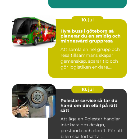
10. jul
Hyra buss i göteborg så
planerar du en smidig och
minnesvärd gruppresa
Att samla en hel grupp och
resa tillsammans skapar
gemenskap, sparar tid och
gör logistiken enklare....
10. jul
Polestar service så tar du
hand om din elbil på rätt
sätt
Att äga en Polestar handlar
inte bara om design,
prestanda och eldrift. För att
bilen ska fortsätta ...