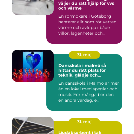
väljer du rätt hjälp för vvs
och värme
En rörmokare i Göteborg
hanterar allt som rör vatten,
värme och avlopp i både
villor, lägenheter och...
31. maj
Dansskola i malmö så
hittar du rätt plats för
teknik, glädje och
utveckling
En dansskola i Malmö är mer
än en lokal med speglar och
musik. För många blir den
en andra vardag, e...
31. maj
Ljudabsorbent i tak