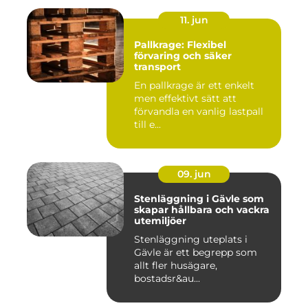
11. jun
Pallkrage: Flexibel
förvaring och säker
transport
En pallkrage är ett enkelt
men effektivt sätt att
förvandla en vanlig lastpall
till e...
09. jun
Stenläggning i Gävle som
skapar hållbara och vackra
utemiljöer
Stenläggning uteplats i
Gävle är ett begrepp som
allt fler husägare,
bostadsr&au...