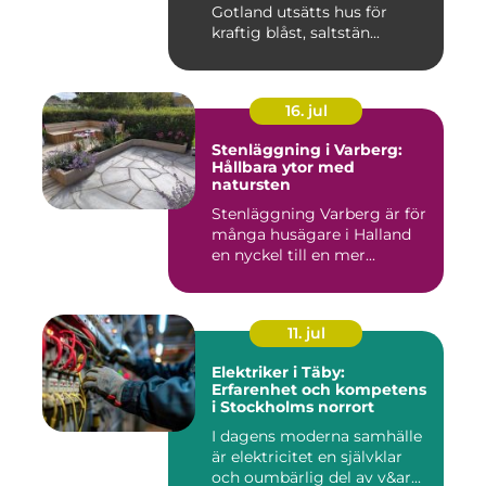
Gotland utsätts hus för
kraftig blåst, saltstän...
16. jul
Stenläggning i Varberg:
Hållbara ytor med
natursten
Stenläggning Varberg är för
många husägare i Halland
en nyckel till en mer...
11. jul
Elektriker i Täby:
Erfarenhet och kompetens
i Stockholms norrort
I dagens moderna samhälle
är elektricitet en självklar
och oumbärlig del av v&ar...