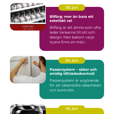
05. jun
Bilfärg: mer än bara ett
estetiskt val
Bilfärg är ett ämne som ofta
leder tankarna till stil och
design. Men bakom varje
nyans finns en män...
04. jun
Passersystem – säker och
smidig tillträdeskontroll
Passersystem är avgörande
för att säkerställa säkerheten
och kontrolle...
02. jun