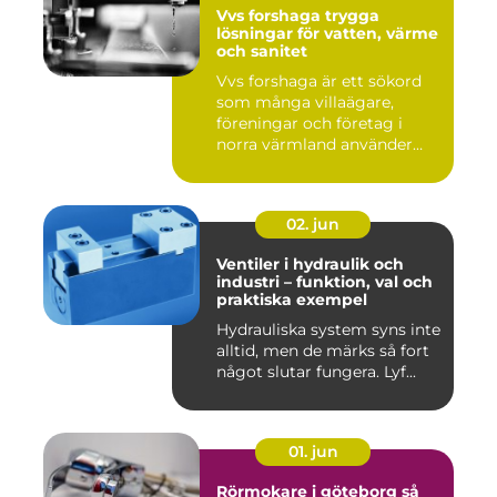
Vvs forshaga trygga
lösningar för vatten, värme
och sanitet
Vvs forshaga är ett sökord
som många villaägare,
föreningar och företag i
norra värmland använder
nä...
02. jun
Ventiler i hydraulik och
industri – funktion, val och
praktiska exempel
Hydrauliska system syns inte
alltid, men de märks så fort
något slutar fungera. Lyf...
01. jun
Rörmokare i göteborg så