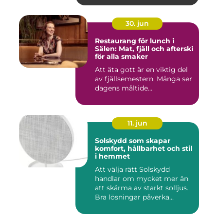
30. jun
Restaurang för lunch i
Sälen: Mat, fjäll och afterski
för alla smaker
Att äta gott är en viktig del
av fjällsemestern. Många ser
dagens måltide...
11. jun
Solskydd som skapar
komfort, hållbarhet och stil
i hemmet
Att välja rätt Solskydd
handlar om mycket mer än
att skärma av starkt solljus.
Bra lösningar påverka...