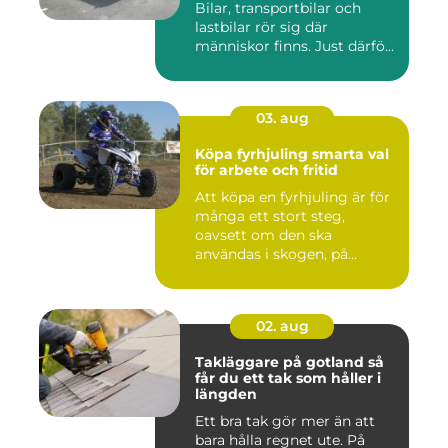
Bilar, transportbilar och
lastbilar rör sig där
människor finns. Just därfö...
03. aug
Köpa fyrhjuling smarta val
för arbete och fritid
Att köpa en fyrhjuling är för
många ett stort steg,
oavsett om den ska
användas i skogen, på
gården ...
02. aug
Takläggare på gotland så
får du ett tak som håller i
längden
Ett bra tak gör mer än att
bara hålla regnet ute. På