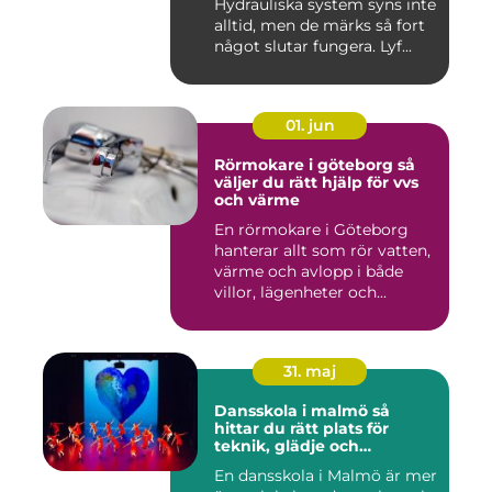
Hydrauliska system syns inte
alltid, men de märks så fort
något slutar fungera. Lyf...
01. jun
Rörmokare i göteborg så
väljer du rätt hjälp för vvs
och värme
En rörmokare i Göteborg
hanterar allt som rör vatten,
värme och avlopp i både
villor, lägenheter och...
31. maj
Dansskola i malmö så
hittar du rätt plats för
teknik, glädje och
utveckling
En dansskola i Malmö är mer