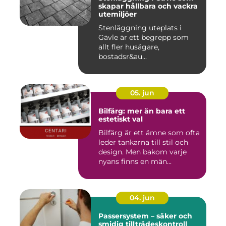
skapar hållbara och vackra
utemiljöer
Stenläggning uteplats i
Gävle är ett begrepp som
allt fler husägare,
bostadsr&au...
05. jun
Bilfärg: mer än bara ett
estetiskt val
Bilfärg är ett ämne som ofta
leder tankarna till stil och
design. Men bakom varje
nyans finns en män...
04. jun
Passersystem – säker och
smidig tillträdeskontroll