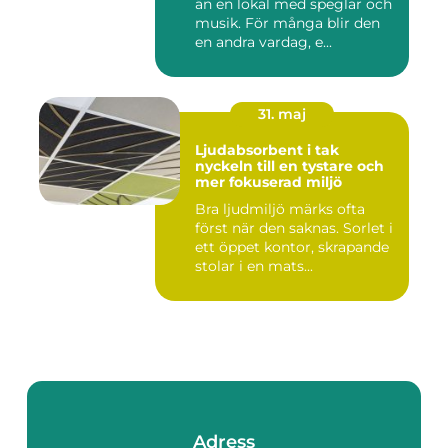
än en lokal med speglar och
musik. För många blir den
en andra vardag, e...
31. maj
Ljudabsorbent i tak
nyckeln till en tystare och
mer fokuserad miljö
Bra ljudmiljö märks ofta
först när den saknas. Sorlet i
ett öppet kontor, skrapande
stolar i en mats...
Adress