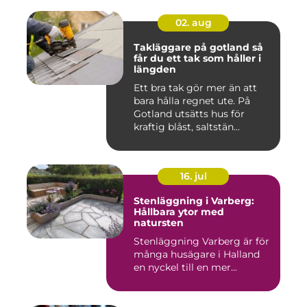
02. aug
Takläggare på gotland så
får du ett tak som håller i
längden
Ett bra tak gör mer än att
bara hålla regnet ute. På
Gotland utsätts hus för
kraftig blåst, saltstän...
16. jul
Stenläggning i Varberg:
Hållbara ytor med
natursten
Stenläggning Varberg är för
många husägare i Halland
en nyckel till en mer...