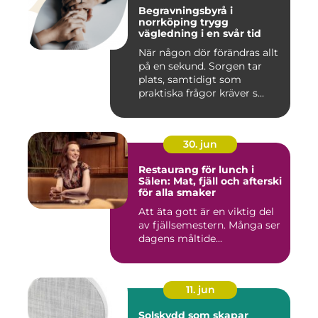
Begravningsbyrå i
norrköping trygg
vägledning i en svår tid
När någon dör förändras allt
på en sekund. Sorgen tar
plats, samtidigt som
praktiska frågor kräver s...
30. jun
Restaurang för lunch i
Sälen: Mat, fjäll och afterski
för alla smaker
Att äta gott är en viktig del
av fjällsemestern. Många ser
dagens måltide...
11. jun
Solskydd som skapar