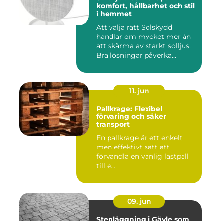
komfort, hållbarhet och stil
i hemmet
Att välja rätt Solskydd
handlar om mycket mer än
att skärma av starkt solljus.
Bra lösningar påverka...
11. jun
Pallkrage: Flexibel
förvaring och säker
transport
En pallkrage är ett enkelt
men effektivt sätt att
förvandla en vanlig lastpall
till e...
09. jun
Stenläggning i Gävle som