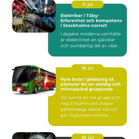
11. jul
Elektriker i Täby:
Erfarenhet och kompetens
i Stockholms norrort
I dagens moderna samhälle
är elektricitet en självklar
och oumbärlig del av v&ar...
10. jul
Hyra buss i göteborg så
planerar du en smidig och
minnesvärd gruppresa
Att samla en hel grupp och
resa tillsammans skapar
gemenskap, sparar tid och
gör logistiken enklare....
10. jul