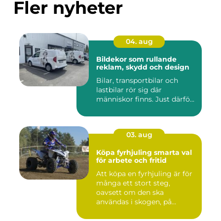
Fler nyheter
04. aug
Bildekor som rullande
reklam, skydd och design
Bilar, transportbilar och
lastbilar rör sig där
människor finns. Just därfö...
03. aug
Köpa fyrhjuling smarta val
för arbete och fritid
Att köpa en fyrhjuling är för
många ett stort steg,
oavsett om den ska
användas i skogen, på
gården ...