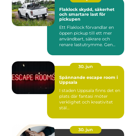
Flaklock skydd, säkerhet
och smartare last för
pickupen
Ett Flaklock förvandlar en
öppen pickup till ett mer
användbart, säkrare och
renare lastutrymme. Gen...
30. jun
Spännande escape room i
Uppsala
I staden Uppsala finns det en
plats där fantasi möter
verklighet och kreativitet
stäl...
30. jun