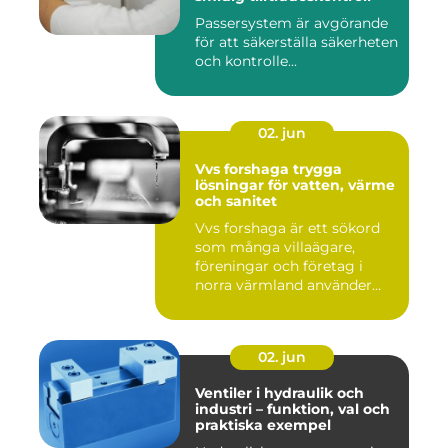
Passersystem är avgörande
för att säkerställa säkerheten
och kontrolle...
02. jun
Vvs forshaga trygga
lösningar för vatten, värme
och sanitet
Vvs forshaga är ett sökord
som många villaägare,
föreningar och företag i
norra värmland använder
nä...
02. jun
Ventiler i hydraulik och
industri – funktion, val och
praktiska exempel