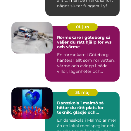
alltid, men de märks så fort
något slutar fungera. Lyf...
01. jun
Rörmokare i göteborg så
väljer du rätt hjälp för vvs
och värme
En rörmokare i Göteborg
hanterar allt som rör vatten,
värme och avlopp i både
villor, lägenheter och...
31. maj
Dansskola i malmö så
hittar du rätt plats för
teknik, glädje och
utveckling
En dansskola i Malmö är mer
än en lokal med speglar och