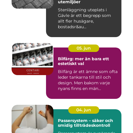
utemiljöer
Stenläggning uteplats i
Gävle är ett begrepp som
allt fler husägare,
bostadsr&au...
05. jun
Bilfärg: mer än bara ett
estetiskt val
Bilfärg är ett ämne som ofta
leder tankarna till stil och
design. Men bakom varje
nyans finns en män...
04. jun
Passersystem – säker och
smidig tillträdeskontroll