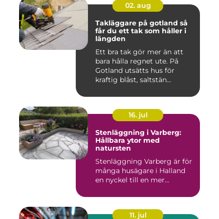
02. aug
Takläggare på gotland så
får du ett tak som håller i
längden
Ett bra tak gör mer än att
bara hålla regnet ute. På
Gotland utsätts hus för
kraftig blåst, saltstän...
16. jul
Stenläggning i Varberg:
Hållbara ytor med
natursten
Stenläggning Varberg är för
många husägare i Halland
en nyckel till en mer...
11. jul