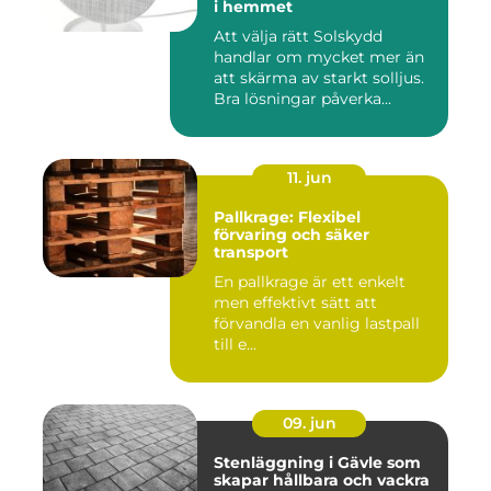
i hemmet
Att välja rätt Solskydd
handlar om mycket mer än
att skärma av starkt solljus.
Bra lösningar påverka...
11. jun
Pallkrage: Flexibel
förvaring och säker
transport
En pallkrage är ett enkelt
men effektivt sätt att
förvandla en vanlig lastpall
till e...
09. jun
Stenläggning i Gävle som
skapar hållbara och vackra