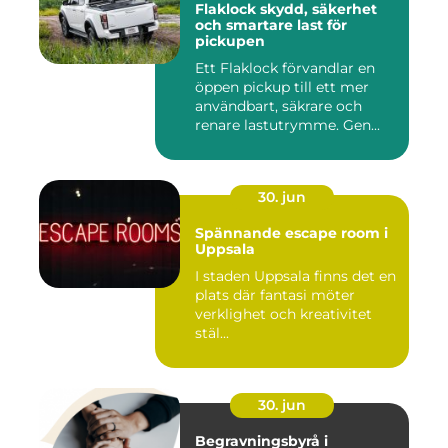
Flaklock skydd, säkerhet
och smartare last för
pickupen
Ett Flaklock förvandlar en
öppen pickup till ett mer
användbart, säkrare och
renare lastutrymme. Gen...
30. jun
Spännande escape room i
Uppsala
I staden Uppsala finns det en
plats där fantasi möter
verklighet och kreativitet
stäl...
30. jun
Begravningsbyrå i