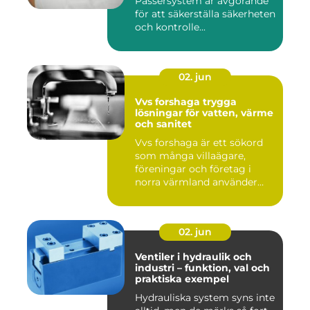
Passersystem är avgörande
för att säkerställa säkerheten
och kontrolle...
02. jun
Vvs forshaga trygga
lösningar för vatten, värme
och sanitet
Vvs forshaga är ett sökord
som många villaägare,
föreningar och företag i
norra värmland använder
nä...
02. jun
Ventiler i hydraulik och
industri – funktion, val och
praktiska exempel
Hydrauliska system syns inte