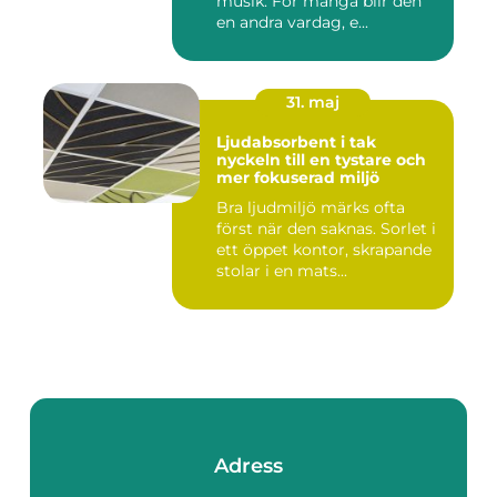
musik. För många blir den
en andra vardag, e...
31. maj
Ljudabsorbent i tak
nyckeln till en tystare och
mer fokuserad miljö
Bra ljudmiljö märks ofta
först när den saknas. Sorlet i
ett öppet kontor, skrapande
stolar i en mats...
Adress