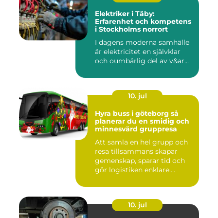
Elektriker i Täby:
Erfarenhet och kompetens
i Stockholms norrort
I dagens moderna samhälle
är elektricitet en självklar
och oumbärlig del av v&ar...
10. jul
Hyra buss i göteborg så
planerar du en smidig och
minnesvärd gruppresa
Att samla en hel grupp och
resa tillsammans skapar
gemenskap, sparar tid och
gör logistiken enklare....
10. jul