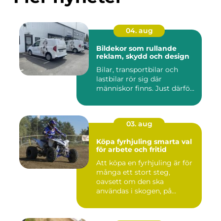
04. aug
Bildekor som rullande
reklam, skydd och design
Bilar, transportbilar och
lastbilar rör sig där
människor finns. Just därfö...
03. aug
Köpa fyrhjuling smarta val
för arbete och fritid
Att köpa en fyrhjuling är för
många ett stort steg,
oavsett om den ska
användas i skogen, på
gården ...