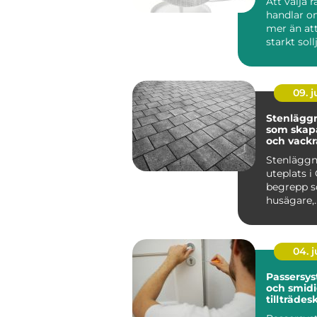
Att välja 
handlar 
mer än at
starkt soll
lösningar 
09. 
Stenläggn
som skapa
och vackr
utemiljöe
Stenläggn
uteplats i 
begrepp so
husägare,
bostadsr&a
04. 
Passersys
och smid
tillträdes