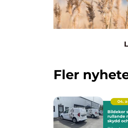
L
Fler nyhet
04. 
Bildekor
rullande 
skydd oc