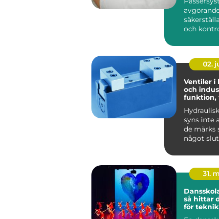
Passersys
avgörande 
säkerställ
och kontrol
02. 
Ventiler i
och indust
funktion,
praktiska
Hydraulis
syns inte 
de märks s
något slut
Lyf...
31. 
Dansskol
så hittar 
för teknik
och utvec