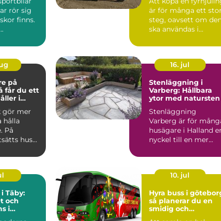
sportbilar
Att köpa en fyrhjuli
ar rör sig
är för många ett sto
kor finns.
steg, oavsett om de
..
ska användas i
skogen, på gården ...
aug
16. jul
re på
Stenläggning i
Varberg: Hållbara
ller i
ytor med natursten
k gör mer
Stenläggning
a hålla
Varberg är för mång
. På
husägare i Halland e
tsätts hus
nyckel till en mer...
 blåst,
ul
10. jul
 i Täby:
Hyra buss i götebor
t och
så planerar du en
s i
smidig och
s norrort
minnesvärd