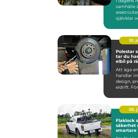
I dagens 
samhälle 
elektricite
självklar 
oumbärlig
v&ar...
10. j
Polestar se
tar du ha
elbil på rä
Att äga en
handlar i
design, p
eldrift. Fö
ska fortsätt
05. j
Flaklock skydd,
säkerhet 
smartare l
pickupen