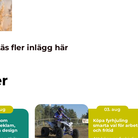
äs fler inlägg här
er
aug
03. aug
 som
Köpa fyrhjuling
reklam,
smarta val för arbe
h design
och fritid