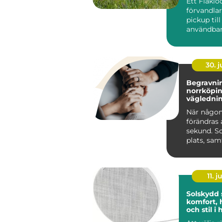
Ett Flaklo
förvandla
pickup til
användbar
och renar
lastutrymm
30. 
Begravnin
norrköping tr
väglednin
tid
När någon
förändras 
sekund. S
plats, sa
praktiska 
kräver s...
11. j
Solskydd
komfort, 
och stil 