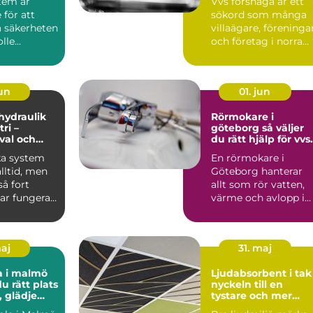
tem är
Vvs forshaga är ett
för att
sökord som många
a säkerheten
villaägare, föreninga
le...
och företag i norra
värmland använder
nä...
jun
01. jun
 hydraulik
Rörmokare i
ri –
göteborg så väljer
 val och
du rätt hjälp för vvs
 exempel
och värme
ka system
En rörmokare i
alltid, men
Göteborg hanterar
å fort
allt som rör vatten,
ar fungera.
värme och avlopp i
både villor,
lägenheter och...
maj
31. maj
a i malmö
Ljudabsorbent i tak
du rätt plats
nyckeln till en
, glädje
tystare och mer
kling
fokuserad miljö