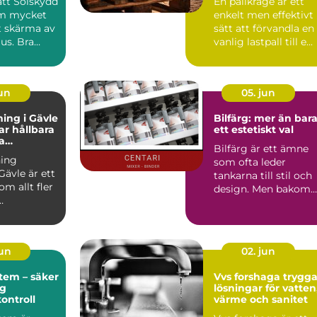
rätt Solskydd
En pallkrage är ett
om mycket
enkelt men effektivt
t skärma av
sätt att förvandla en
jus. Bra
vanlig lastpall till e...
påverka...
jun
05. jun
ing i Gävle
Bilfärg: mer än bar
r hållbara
ett estetiskt val
a
Bilfärg är ett ämne
r
ing
som ofta leder
Gävle är ett
tankarna till stil och
m allt fler
design. Men bakom
varje nyans finns en
u...
män...
jun
02. jun
tem – säker
Vvs forshaga trygga
ig
lösningar för vatten
kontroll
värme och sanitet