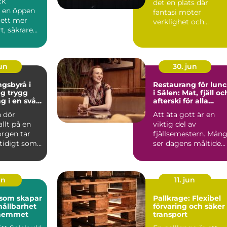
ck
det en plats där
r en öppen
fantasi möter
l ett mer
verklighet och
t, säkrare
kreativitet stäl...
e
e. Gen...
jun
30. jun
gsbyrå i
Restaurang för lun
ygg
i Sälen: Mat, fjäll oc
g i en svår
afterski för alla
smaker
 dör
Att äta gott är en
allt på en
viktig del av
orgen tar
fjällsemestern. Mån
mtidigt som
ser dagens måltide...
frågor
un
11. jun
 som skapar
Pallkrage: Flexibel
hållbarhet
förvaring och säker
i hemmet
transport