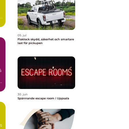
id
05. jul
Flaklock skydd, säkerhet och smartare
last för pickupen
å
n
30. jun
Spännande escape room i Uppsala
ns