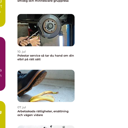
ng
smidig och minnesvärd gruppresa
rt
n
10. jul
Polestar service så tar du hand om din
elbil på rätt sätt
a
n
07. jul
g
Arbetsskada rättigheter, ersättning
och vägen vidare