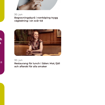
30. jun
Begravningsbyrå i norrköping trygg
vägledning i en svår tid
ch
h
30. jun
ga
Restaurang för lunch i Sälen: Mat, fjäll
och afterski för alla smaker