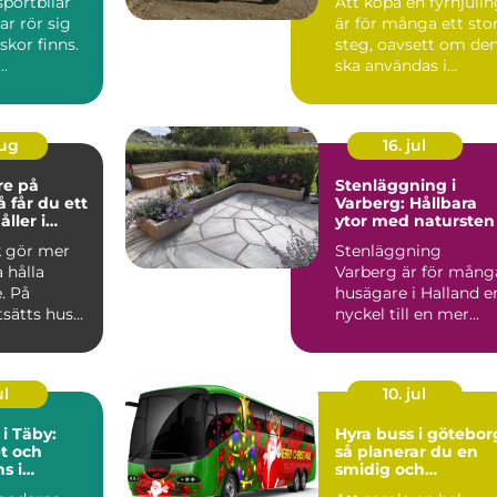
sportbilar
Att köpa en fyrhjuli
ar rör sig
är för många ett sto
kor finns.
steg, oavsett om de
..
ska användas i
skogen, på gården ...
aug
16. jul
re på
Stenläggning i
Varberg: Hållbara
ller i
ytor med natursten
k gör mer
Stenläggning
a hålla
Varberg är för mång
. På
husägare i Halland e
tsätts hus
nyckel till en mer...
 blåst,
ul
10. jul
 i Täby:
Hyra buss i götebor
t och
så planerar du en
s i
smidig och
s norrort
minnesvärd