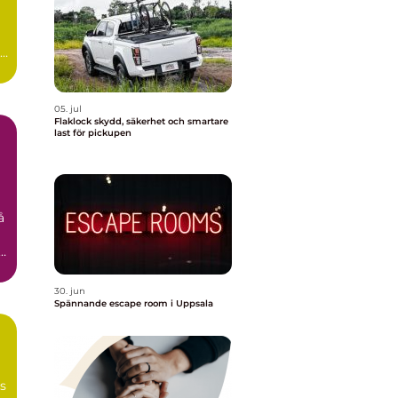
id
05. jul
Flaklock skydd, säkerhet och smartare
last för pickupen
å
n
30. jun
Spännande escape room i Uppsala
ns