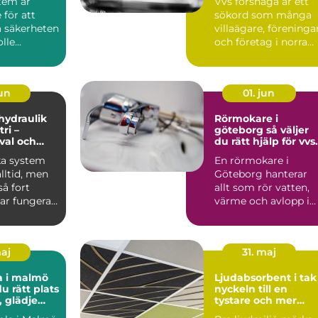
tem är
Vvs forshaga är ett
för att
sökord som många
a säkerheten
villaägare, föreninga
le...
och företag i norra
värmland använder
nä...
jun
01. jun
 hydraulik
Rörmokare i
ri –
göteborg så väljer
 val och
du rätt hjälp för vvs
 exempel
och värme
ka system
En rörmokare i
alltid, men
Göteborg hanterar
å fort
allt som rör vatten,
ar fungera.
värme och avlopp i
både villor,
lägenheter och...
maj
31. maj
a i malmö
Ljudabsorbent i tak
du rätt plats
nyckeln till en
, glädje
tystare och mer
kling
fokuserad miljö