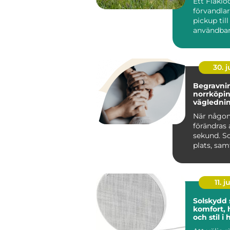
Ett Flaklo
förvandla
pickup til
användbar
och renar
lastutrymm
30. 
Begravnin
norrköping tr
väglednin
tid
När någon
förändras 
sekund. S
plats, sa
praktiska 
kräver s...
11. j
Solskydd
komfort, 
och stil 