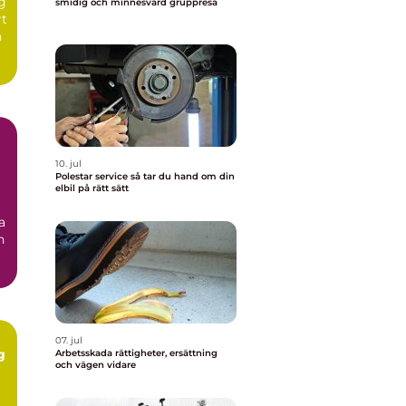
ng
smidig och minnesvärd gruppresa
rt
n
10. jul
Polestar service så tar du hand om din
elbil på rätt sätt
a
n
07. jul
g
Arbetsskada rättigheter, ersättning
och vägen vidare