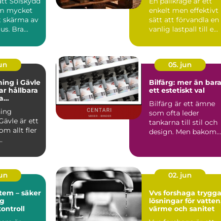
rätt Solskydd
En pallkrage är ett
om mycket
enkelt men effektivt
t skärma av
sätt att förvandla en
jus. Bra
vanlig lastpall till e...
påverka...
jun
05. jun
ing i Gävle
Bilfärg: mer än bar
r hållbara
ett estetiskt val
a
Bilfärg är ett ämne
r
ing
som ofta leder
Gävle är ett
tankarna till stil och
m allt fler
design. Men bakom
varje nyans finns en
u...
män...
jun
02. jun
tem – säker
Vvs forshaga trygga
ig
lösningar för vatten
kontroll
värme och sanitet