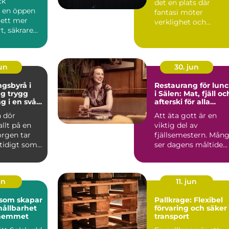
ck
det en plats där
r en öppen
fantasi möter
l ett mer
verklighet och
t, säkrare
kreativitet stäl...
e
e. Gen...
jun
30. jun
gsbyrå i
Restaurang för lun
ygg
i Sälen: Mat, fjäll oc
g i en svår
afterski för alla
smaker
 dör
Att äta gott är en
allt på en
viktig del av
orgen tar
fjällsemestern. Mån
mtidigt som
ser dagens måltide...
frågor
un
11. jun
 som skapar
Pallkrage: Flexibel
hållbarhet
förvaring och säker
i hemmet
transport