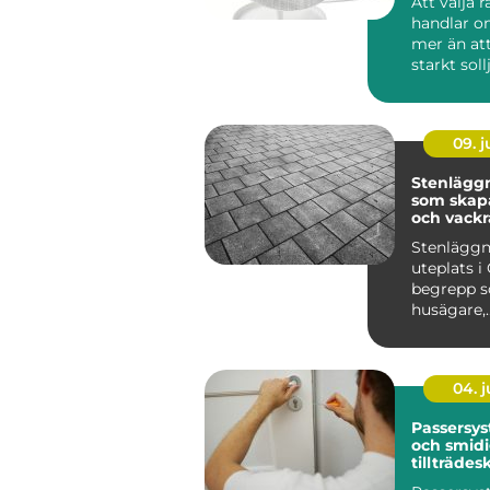
Att välja 
handlar 
mer än at
starkt soll
lösningar 
09. 
Stenläggn
som skapa
och vackr
utemiljöe
Stenläggn
uteplats i 
begrepp so
husägare,
bostadsr&a
04. 
Passersys
och smid
tillträdes