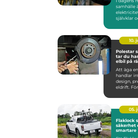
I dagens 
samhälle 
elektricite
självklar 
oumbärlig
v&ar...
10. j
Polestar se
tar du ha
elbil på rä
Att äga en
handlar i
design, p
eldrift. Fö
ska fortsätt
05. j
Flaklock skydd,
säkerhet 
smartare l
pickupen