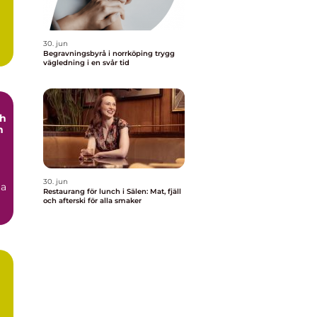
30. jun
Begravningsbyrå i norrköping trygg
vägledning i en svår tid
ch
h
30. jun
ga
Restaurang för lunch i Sälen: Mat, fjäll
och afterski för alla smaker