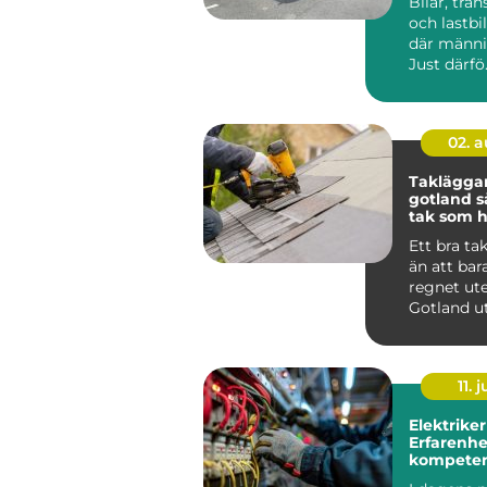
Bilar, tran
och lastbil
där männis
Just därfö.
02. 
Taklägga
gotland så får du ett
tak som hå
längden
Ett bra ta
än att bar
regnet ute
Gotland u
för kraftig
saltstän...
11. j
Elektriker
Erfarenhe
kompeten
Stockholm