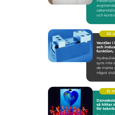
Passersys
avgörande 
säkerställ
och kontrol
02. 
Ventiler i
och indust
funktion,
praktiska
Hydraulis
syns inte 
de märks s
något slut
Lyf...
31. 
Dansskol
så hittar 
för teknik
och utvec