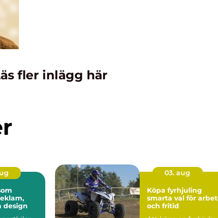
äs fler inlägg här
er
aug
03. aug
 som
Köpa fyrhjuling
reklam,
smarta val för arbe
h design
och fritid