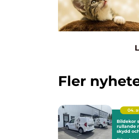
L
Fler nyhet
04. 
Bildekor
rullande 
skydd oc