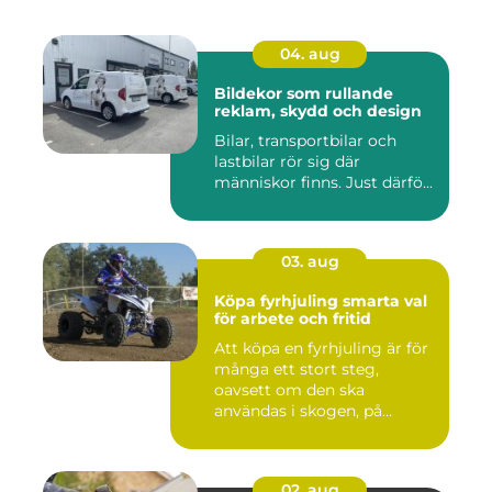
04. aug
Bildekor som rullande
reklam, skydd och design
Bilar, transportbilar och
lastbilar rör sig där
människor finns. Just därfö...
03. aug
Köpa fyrhjuling smarta val
för arbete och fritid
Att köpa en fyrhjuling är för
många ett stort steg,
oavsett om den ska
användas i skogen, på
gården ...
02. aug