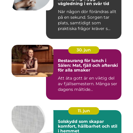
vägledning i en svår tid
När någon dör förändras allt
på en sekund. Sorgen tar
plats, samtidigt som
praktiska frågor kräver s...
30. jun
Restaurang för lunch i
Sälen: Mat, fjäll och afterski
för alla smaker
Att äta gott är en viktig del
av fjällsemestern. Många ser
dagens måltide...
11. jun
Solskydd som skapar
komfort, hållbarhet och stil
i hemmet