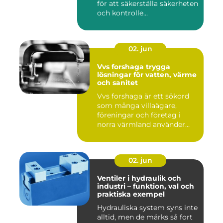
för att säkerställa säkerheten
och kontrolle...
02. jun
Vvs forshaga trygga
lösningar för vatten, värme
och sanitet
Vvs forshaga är ett sökord
som många villaägare,
föreningar och företag i
norra värmland använder
nä...
02. jun
Ventiler i hydraulik och
industri – funktion, val och
praktiska exempel
Hydrauliska system syns inte
alltid, men de märks så fort