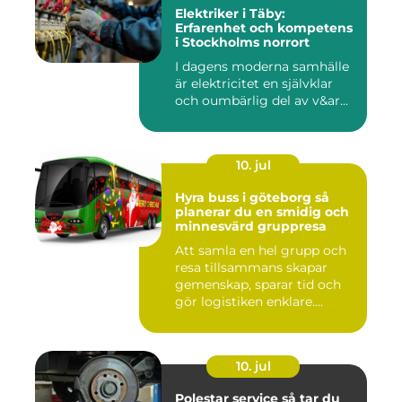
Elektriker i Täby:
Erfarenhet och kompetens
i Stockholms norrort
I dagens moderna samhälle
är elektricitet en självklar
och oumbärlig del av v&ar...
10. jul
Hyra buss i göteborg så
planerar du en smidig och
minnesvärd gruppresa
Att samla en hel grupp och
resa tillsammans skapar
gemenskap, sparar tid och
gör logistiken enklare....
10. jul
Polestar service så tar du