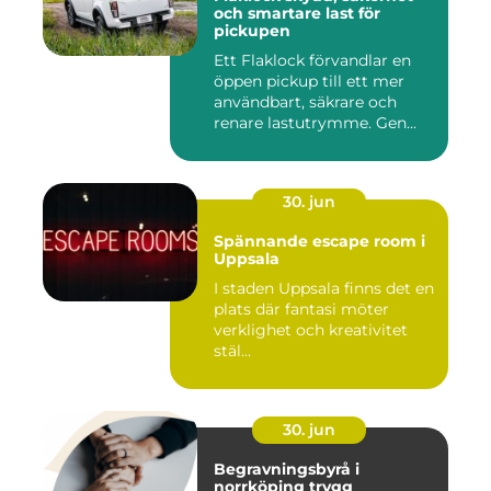
och smartare last för
pickupen
Ett Flaklock förvandlar en
öppen pickup till ett mer
användbart, säkrare och
renare lastutrymme. Gen...
30. jun
Spännande escape room i
Uppsala
I staden Uppsala finns det en
plats där fantasi möter
verklighet och kreativitet
stäl...
30. jun
Begravningsbyrå i
norrköping trygg