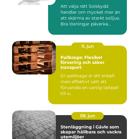
Att välja rätt Solskydd
handlar om mycket mer än
att skärma av starkt solljus.
Bra lösningar påverka...
11. jun
Pallkrage: Flexibel
förvaring och säker
transport
En pallkrage är ett enkelt
men effektivt sätt att
förvandla en vanlig lastpall
till e...
09. jun
Stenläggning i Gävle som
skapar hållbara och vackra
utemiljöer