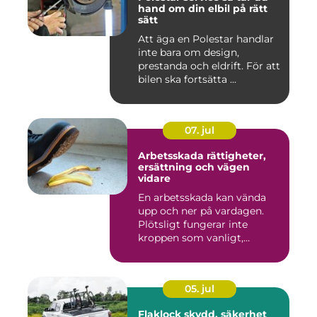
hand om din elbil på rätt
sätt
Att äga en Polestar handlar
inte bara om design,
prestanda och eldrift. För att
bilen ska fortsätta ...
07. jul
Arbetsskada rättigheter,
ersättning och vägen
vidare
En arbetsskada kan vända
upp och ner på vardagen.
Plötsligt fungerar inte
kroppen som vanligt,
inkom...
05. jul
Flaklock skydd, säkerhet