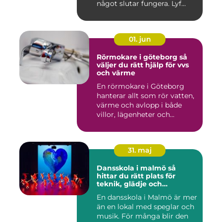
något slutar fungera. Lyf...
01. jun
Rörmokare i göteborg så
väljer du rätt hjälp för vvs
och värme
En rörmokare i Göteborg
hanterar allt som rör vatten,
värme och avlopp i både
villor, lägenheter och...
31. maj
Dansskola i malmö så
hittar du rätt plats för
teknik, glädje och
utveckling
En dansskola i Malmö är mer
än en lokal med speglar och
musik. För många blir den