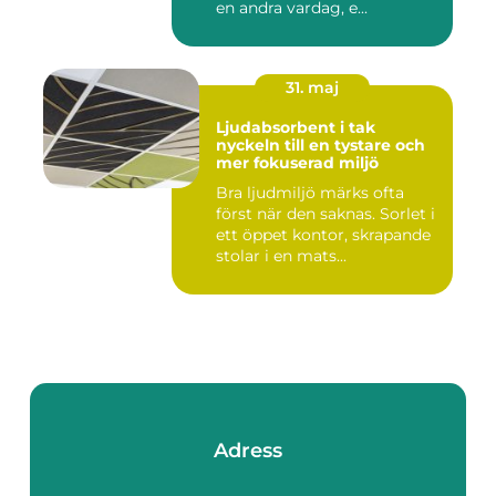
en andra vardag, e...
31. maj
Ljudabsorbent i tak
nyckeln till en tystare och
mer fokuserad miljö
Bra ljudmiljö märks ofta
först när den saknas. Sorlet i
ett öppet kontor, skrapande
stolar i en mats...
Adress