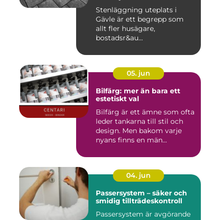
Stenläggning uteplats i
Gävle är ett begrepp som
allt fler husägare,
bostadsr&au...
05. jun
Bilfärg: mer än bara ett
estetiskt val
Bilfärg är ett ämne som ofta
leder tankarna till stil och
design. Men bakom varje
nyans finns en män...
04. jun
Passersystem – säker och
smidig tillträdeskontroll
Passersystem är avgörande