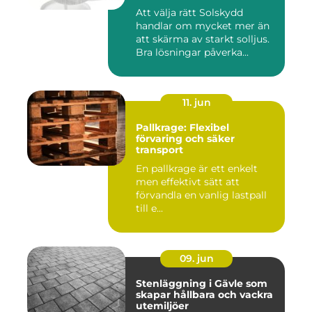
Att välja rätt Solskydd
handlar om mycket mer än
att skärma av starkt solljus.
Bra lösningar påverka...
11. jun
Pallkrage: Flexibel
förvaring och säker
transport
En pallkrage är ett enkelt
men effektivt sätt att
förvandla en vanlig lastpall
till e...
09. jun
Stenläggning i Gävle som
skapar hållbara och vackra
utemiljöer