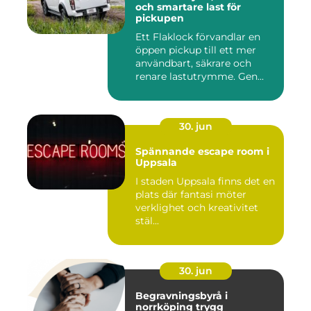
och smartare last för
pickupen
Ett Flaklock förvandlar en
öppen pickup till ett mer
användbart, säkrare och
renare lastutrymme. Gen...
30. jun
Spännande escape room i
Uppsala
I staden Uppsala finns det en
plats där fantasi möter
verklighet och kreativitet
stäl...
30. jun
Begravningsbyrå i
norrköping trygg