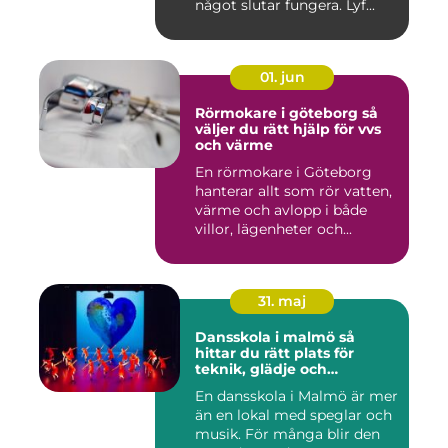
något slutar fungera. Lyf...
01. jun
Rörmokare i göteborg så
väljer du rätt hjälp för vvs
och värme
En rörmokare i Göteborg
hanterar allt som rör vatten,
värme och avlopp i både
villor, lägenheter och...
31. maj
Dansskola i malmö så
hittar du rätt plats för
teknik, glädje och
utveckling
En dansskola i Malmö är mer
än en lokal med speglar och
musik. För många blir den