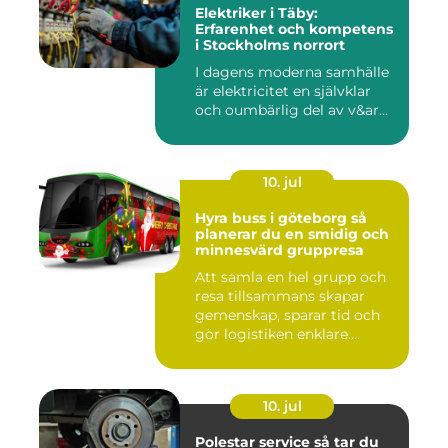
Elektriker i Täby:
Erfarenhet och kompetens
i Stockholms norrort
I dagens moderna samhälle
är elektricitet en självklar
och oumbärlig del av v&ar...
10. jul
Hyra buss i göteborg så
planerar du en smidig och
minnesvärd gruppresa
Att samla en hel grupp och
resa tillsammans skapar
gemenskap, sparar tid och
gör logistiken enklare....
10. jul
Polestar service så tar du