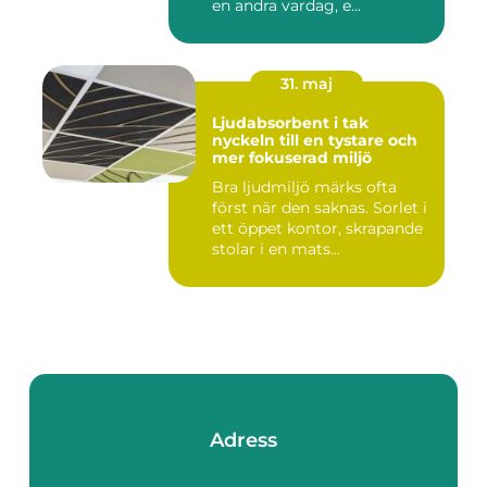
en andra vardag, e...
31. maj
Ljudabsorbent i tak
nyckeln till en tystare och
mer fokuserad miljö
Bra ljudmiljö märks ofta
först när den saknas. Sorlet i
ett öppet kontor, skrapande
stolar i en mats...
Adress