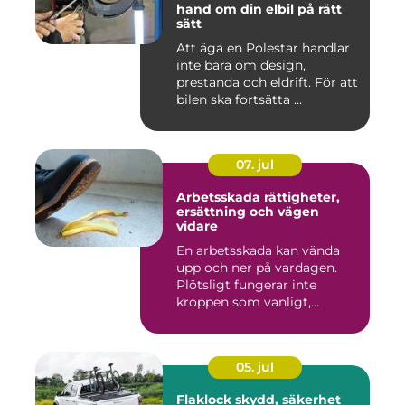
hand om din elbil på rätt
sätt
Att äga en Polestar handlar
inte bara om design,
prestanda och eldrift. För att
bilen ska fortsätta ...
07. jul
Arbetsskada rättigheter,
ersättning och vägen
vidare
En arbetsskada kan vända
upp och ner på vardagen.
Plötsligt fungerar inte
kroppen som vanligt,
inkom...
05. jul
Flaklock skydd, säkerhet