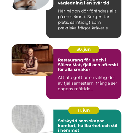
vägledning i en svår tid
När någon dör förändras allt
på en sekund. Sorgen tar
plats, samtidigt som
praktiska frågor kräver s...
30. jun
Restaurang för lunch i
Sälen: Mat, fjäll och afterski
för alla smaker
Att äta gott är en viktig del
av fjällsemestern. Många ser
dagens måltide...
11. jun
Solskydd som skapar
komfort, hållbarhet och stil
i hemmet