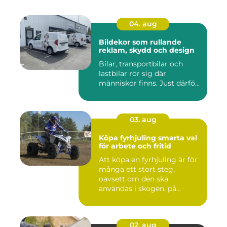
04. aug
Bildekor som rullande
reklam, skydd och design
Bilar, transportbilar och
lastbilar rör sig där
människor finns. Just därfö...
03. aug
Köpa fyrhjuling smarta val
för arbete och fritid
Att köpa en fyrhjuling är för
många ett stort steg,
oavsett om den ska
användas i skogen, på
gården ...
02. aug