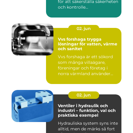
för att säkerställa säkerheten
och kontrolle...
02. jun
Vvs forshaga trygga
lösningar för vatten, värme
och sanitet
Vvs forshaga är ett sökord
som många villaägare,
föreningar och företag i
norra värmland använder
nä...
02. jun
Ventiler i hydraulik och
industri – funktion, val och
praktiska exempel
Hydrauliska system syns inte
alltid, men de märks så fort