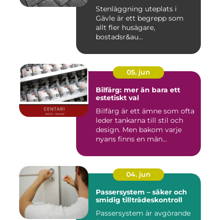
Stenläggning uteplats i
Gävle är ett begrepp som
allt fler husägare,
bostadsr&au...
05. jun
Bilfärg: mer än bara ett
estetiskt val
Bilfärg är ett ämne som ofta
leder tankarna till stil och
design. Men bakom varje
nyans finns en män...
04. jun
Passersystem – säker och
smidig tillträdeskontroll
Passersystem är avgörande