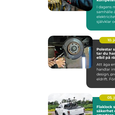
Stockholm
I dagens 
samhälle 
elektricite
självklar 
oumbärlig
v&ar...
10. j
Polestar se
tar du ha
elbil på rä
Att äga en
handlar i
design, p
eldrift. Fö
ska fortsätt
05. j
Flaklock skydd,
säkerhet 
smartare l