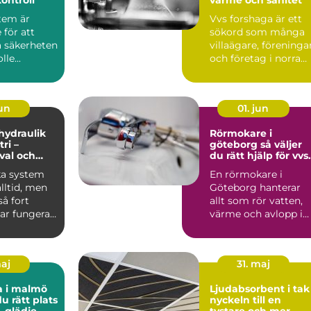
tem är
Vvs forshaga är ett
för att
sökord som många
a säkerheten
villaägare, föreninga
le...
och företag i norra
värmland använder
nä...
jun
01. jun
 hydraulik
Rörmokare i
ri –
göteborg så väljer
 val och
du rätt hjälp för vvs
 exempel
och värme
ka system
En rörmokare i
alltid, men
Göteborg hanterar
å fort
allt som rör vatten,
ar fungera.
värme och avlopp i
både villor,
lägenheter och...
maj
31. maj
a i malmö
Ljudabsorbent i tak
du rätt plats
nyckeln till en
, glädje
tystare och mer