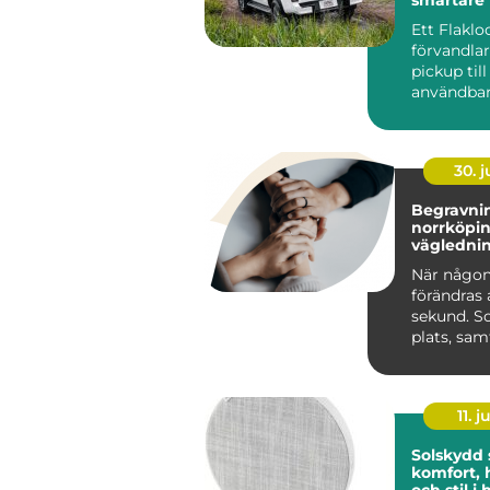
pickupen
Ett Flaklo
förvandla
pickup til
användbar
och renar
lastutrymm
30. 
Begravnin
norrköping tr
väglednin
tid
När någon
förändras 
sekund. S
plats, sa
praktiska 
kräver s...
11. j
Solskydd
komfort, 
och stil 