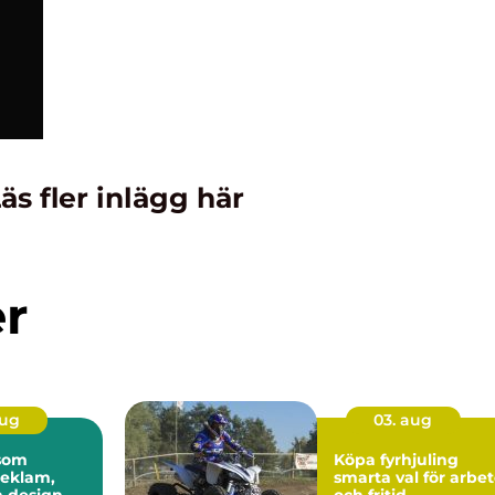
äs fler inlägg här
er
aug
03. aug
 som
Köpa fyrhjuling
reklam,
smarta val för arbe
h design
och fritid