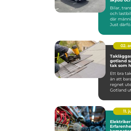
Bilar, tran
och lastbil
där männis
Just därfö.
02. 
Taklägga
gotland så får du ett
tak som hå
längden
Ett bra ta
än att bar
regnet ute
Gotland u
för kraftig
saltstän...
11. j
Elektriker
Erfarenhe
kompeten