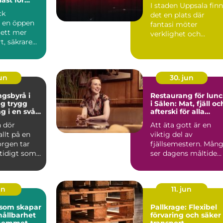
I staden Uppsala fin
ck
det en plats där
r en öppen
fantasi möter
l ett mer
verklighet och
t, säkrare
kreativitet stäl...
e
e. Gen...
jun
30. jun
gsbyrå i
Restaurang för lun
ygg
i Sälen: Mat, fjäll oc
g i en svår
afterski för alla
smaker
 dör
Att äta gott är en
allt på en
viktig del av
orgen tar
fjällsemestern. Mån
mtidigt som
ser dagens måltide...
frågor
un
11. jun
 som skapar
Pallkrage: Flexibel
hållbarhet
förvaring och säker
i hemmet
transport