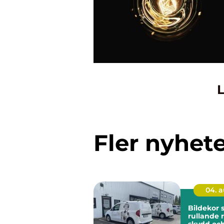
L
Fler nyhet
04. 
Bildekor
rullande 
skydd oc