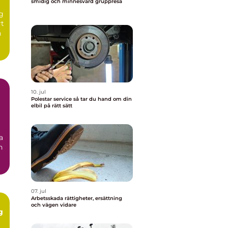
smidig och minnesvärd gruppresa
ng
rt
n
10. jul
Polestar service så tar du hand om din
elbil på rätt sätt
a
n
07. jul
Arbetsskada rättigheter, ersättning
och vägen vidare
g