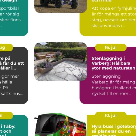
sportbilar
Att köpa en fyrhjuli
ar rör sig
är för många ett sto
kor finns.
steg, oavsett om de
..
ska användas i
skogen, på gården ...
aug
16. jul
re på
Stenläggning i
Varberg: Hållbara
ller i
ytor med natursten
k gör mer
Stenläggning
a hålla
Varberg är för mång
. På
husägare i Halland e
tsätts hus
nyckel till en mer...
 blåst,
ul
10. jul
 i Täby:
Hyra buss i götebor
t och
så planerar du en
s i
smidig och