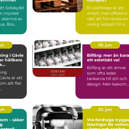
rätt Solskydd
En pallkrage är ett
om mycket
enkelt men effektivt
t skärma av
sätt att förvandla en
jus. Bra
vanlig lastpall till e...
påverka...
jun
05. jun
ing i Gävle
Bilfärg: mer än bar
r hållbara
ett estetiskt val
a
Bilfärg är ett ämne
r
ing
som ofta leder
Gävle är ett
tankarna till stil och
m allt fler
design. Men bakom
varje nyans finns en
u...
män...
jun
02. jun
tem – säker
Vvs forshaga trygga
ig
lösningar för vatten
kontroll
värme och sanitet