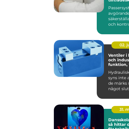
Passersys
avgörande 
säkerställ
och kontrol
02. 
Ventiler i
och indust
funktion,
praktiska
Hydraulis
syns inte 
de märks s
något slut
Lyf...
31. 
Dansskol
så hittar 
för teknik