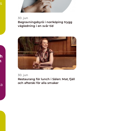
ns
30. jun
Begravningsbyrå i norrköping trygg
vägledning i en svår tid
ch
h
30. jun
Restaurang för lunch i Sälen: Mat, fjäll
och afterski för alla smaker
ga