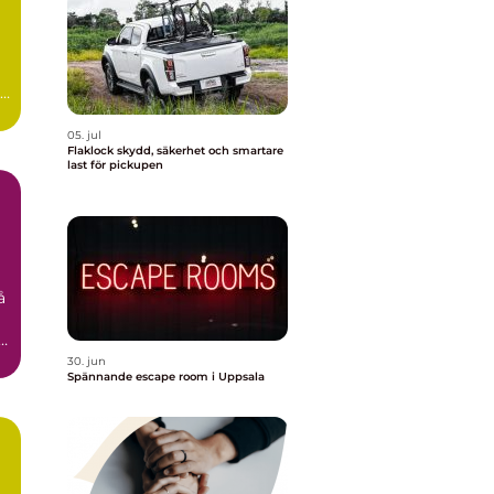
id
05. jul
Flaklock skydd, säkerhet och smartare
last för pickupen
å
n
30. jun
Spännande escape room i Uppsala