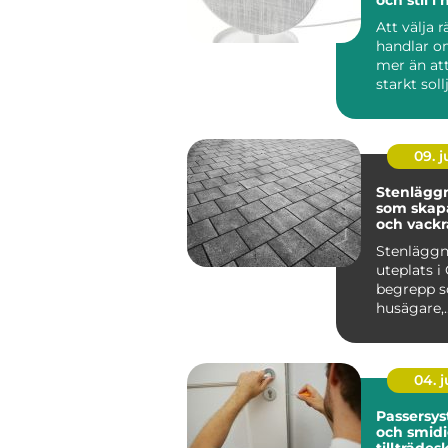
Att välja 
handlar 
mer än at
starkt soll
lösningar 
09. 
Stenläggn
som skapa
och vackr
utemiljöe
Stenläggn
uteplats i 
begrepp so
husägare,
bostadsr&a
04. 
Passersys
och smid
tillträdes