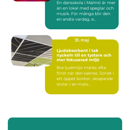
En dansskola i Malmö är mer
än en lokal med speglar och
musik. För många blir den
en andra vardag, e...
31. maj
Ljudabsorbent i tak
nyckeln till en tystare och
mer fokuserad miljö
Bra ljudmiljö märks ofta
först när den saknas. Sorlet i
ett öppet kontor, skrapande
stolar i en mats...