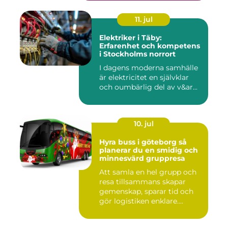
11. jul
Elektriker i Täby:
Erfarenhet och kompetens
i Stockholms norrort
I dagens moderna samhälle
är elektricitet en självklar
och oumbärlig del av v&ar...
10. jul
Hyra buss i göteborg så
planerar du en smidig och
minnesvärd gruppresa
Att samla en hel grupp och
resa tillsammans skapar
gemenskap, sparar tid och
gör logistiken enklare....