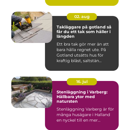
gården ...
02. aug
Takläggare på gotland så
får du ett tak som håller i
längden
Ett bra tak gör mer än att
bara hålla regnet ute. På
Gotland utsätts hus för
kraftig blåst, saltstän...
16. jul
Stenläggning i Varberg:
Hållbara ytor med
natursten
Stenläggning Varberg är för
många husägare i Halland
en nyckel till en mer...