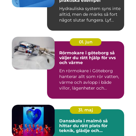
praktiska exempel
Hydrauliska system syns inte
alltid, men de märks så fort
något slutar fungera. Lyf...
01. jun
Rörmokare i göteborg så
väljer du rätt hjälp för vvs
och värme
En rörmokare i Göteborg
hanterar allt som rör vatten,
värme och avlopp i både
villor, lägenheter och...
31. maj
Dansskola i malmö så
hittar du rätt plats för
teknik, glädje och
utveckling