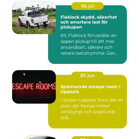
05. jul
Flaklock skydd, säkerhet
och smartare last för
pickupen
Ett Flaklock förvandlar en
öppen pickup till ett mer
användbart, säkrare och
renare lastutrymme. Gen...
30. jun
Spännande escape room i
Uppsala
I staden Uppsala finns det en
plats där fantasi möter
verklighet och kreativitet
stäl...