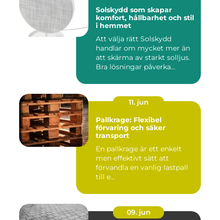
Solskydd som skapar
komfort, hållbarhet och stil
i hemmet
Att välja rätt Solskydd
handlar om mycket mer än
att skärma av starkt solljus.
Bra lösningar påverka...
11. jun
Pallkrage: Flexibel
förvaring och säker
transport
En pallkrage är ett enkelt
men effektivt sätt att
förvandla en vanlig lastpall
till e...
09. jun