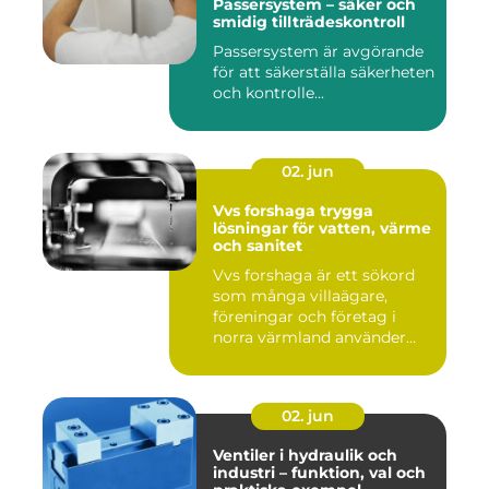
Passersystem – säker och
smidig tillträdeskontroll
Passersystem är avgörande
för att säkerställa säkerheten
och kontrolle...
02. jun
Vvs forshaga trygga
lösningar för vatten, värme
och sanitet
Vvs forshaga är ett sökord
som många villaägare,
föreningar och företag i
norra värmland använder
nä...
02. jun
Ventiler i hydraulik och
industri – funktion, val och