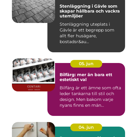
Stenläggning i Gävle som
skapar hållbara och vackra
utemiljöer
Stenläggning uteplats i
Gävle är ett begrepp som
allt fler husägare,
bostadsr&au...
05. jun
Bilfärg: mer än bara ett
estetiskt val
Bilfärg är ett ämne som ofta
leder tankarna till stil och
design. Men bakom varje
nyans finns en män...
04. jun