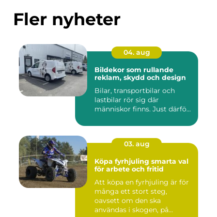
Fler nyheter
04. aug
Bildekor som rullande
reklam, skydd och design
Bilar, transportbilar och
lastbilar rör sig där
människor finns. Just därfö...
03. aug
Köpa fyrhjuling smarta val
för arbete och fritid
Att köpa en fyrhjuling är för
många ett stort steg,
oavsett om den ska
användas i skogen, på