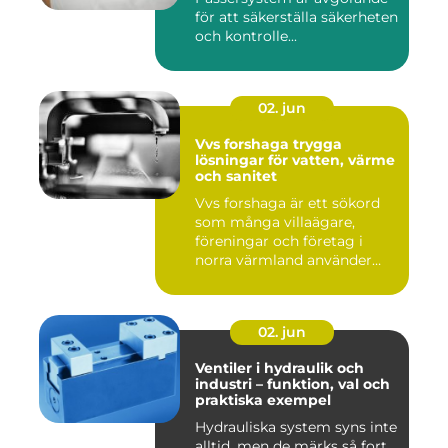
för att säkerställa säkerheten
och kontrolle...
02. jun
Vvs forshaga trygga
lösningar för vatten, värme
och sanitet
Vvs forshaga är ett sökord
som många villaägare,
föreningar och företag i
norra värmland använder
nä...
02. jun
Ventiler i hydraulik och
industri – funktion, val och
praktiska exempel
Hydrauliska system syns inte
alltid, men de märks så fort