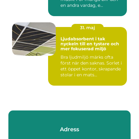
en andra vardag, e...
31. maj
Ljudabsorbent i tak
nyckeln till en tystare och
mer fokuserad miljö
Bra ljudmiljö märks ofta
först när den saknas. Sorlet i
ett öppet kontor, skrapande
stolar i en mats...
Adress