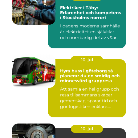
Elektriker i Täby:
Erfarenhet och kompetens
i Stockholms norrort
I dagens moderna samhälle
är elektricitet en självklar
och oumbärlig del av v&ar...
10. jul
Hyra buss i göteborg så
planerar du en smidig och
minnesvärd gruppresa
Att samla en hel grupp och
resa tillsammans skapar
gemenskap, sparar tid och
gör logistiken enklare....
10. jul