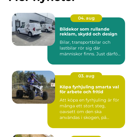
04. aug
Bildekor som rullande
reklam, skydd och design
Bilar, transportbilar och
lastbilar rör sig där
människor finns. Just därfö...
03. aug
Köpa fyrhjuling smarta val
för arbete och fritid
Att köpa en fyrhjuling är för
många ett stort steg,
oavsett om den ska
användas i skogen, på
gården ...