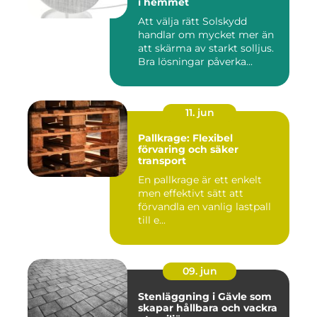
i hemmet
Att välja rätt Solskydd
handlar om mycket mer än
att skärma av starkt solljus.
Bra lösningar påverka...
11. jun
Pallkrage: Flexibel
förvaring och säker
transport
En pallkrage är ett enkelt
men effektivt sätt att
förvandla en vanlig lastpall
till e...
09. jun
Stenläggning i Gävle som
skapar hållbara och vackra