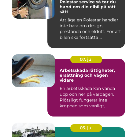
Polestar service så tar du
hand om din elbil på rätt
sätt
Att äga en Polestar handlar
inte bara om design,
prestanda och eldrift. För att
bilen ska fortsätta ...
07. jul
Arbetsskada rättigheter,
ersättning och vägen
vidare
En arbetsskada kan vända
upp och ner på vardagen.
Plötsligt fungerar inte
kroppen som vanligt,
inkom...
05. jul