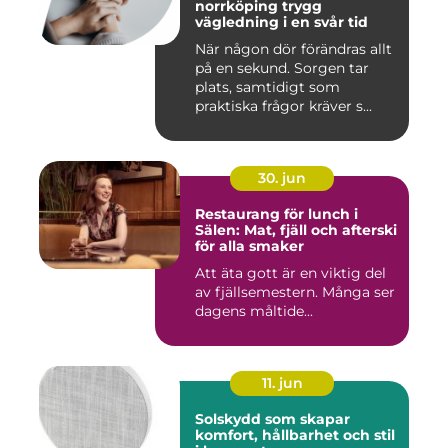
norrköping trygg
vägledning i en svår tid
När någon dör förändras allt
på en sekund. Sorgen tar
plats, samtidigt som
praktiska frågor kräver s...
30. jun
Restaurang för lunch i
Sälen: Mat, fjäll och afterski
för alla smaker
Att äta gott är en viktig del
av fjällsemestern. Många ser
dagens måltide...
11. jun
Solskydd som skapar
komfort, hållbarhet och stil