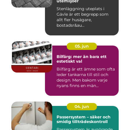
utemiljöer
Stenläggning uteplats i
Gävle är ett begrepp som
allt fler husägare,
bostadsr&au...
05. jun
Bilfärg: mer än bara ett
estetiskt val
Bilfärg är ett ämne som ofta
leder tankarna till stil och
design. Men bakom varje
nyans finns en män...
04. jun
Passersystem – säker och
smidig tillträdeskontroll
Passersystem är avgörande