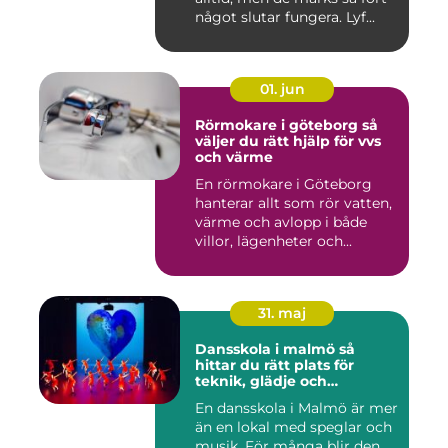
något slutar fungera. Lyf...
01. jun
Rörmokare i göteborg så
väljer du rätt hjälp för vvs
och värme
En rörmokare i Göteborg
hanterar allt som rör vatten,
värme och avlopp i både
villor, lägenheter och...
31. maj
Dansskola i malmö så
hittar du rätt plats för
teknik, glädje och
utveckling
En dansskola i Malmö är mer
än en lokal med speglar och
musik. För många blir den