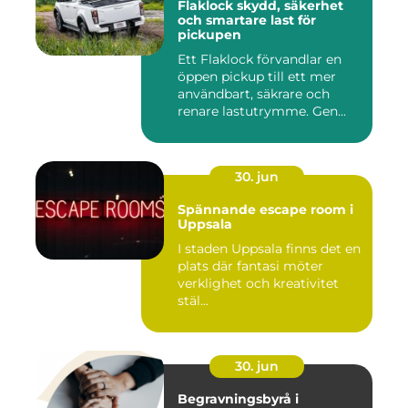
Flaklock skydd, säkerhet
och smartare last för
pickupen
Ett Flaklock förvandlar en
öppen pickup till ett mer
användbart, säkrare och
renare lastutrymme. Gen...
30. jun
Spännande escape room i
Uppsala
I staden Uppsala finns det en
plats där fantasi möter
verklighet och kreativitet
stäl...
30. jun
Begravningsbyrå i