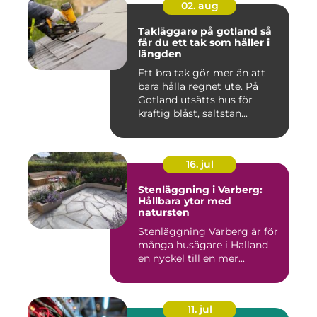
02. aug
Takläggare på gotland så
får du ett tak som håller i
längden
Ett bra tak gör mer än att
bara hålla regnet ute. På
Gotland utsätts hus för
kraftig blåst, saltstän...
16. jul
Stenläggning i Varberg:
Hållbara ytor med
natursten
Stenläggning Varberg är för
många husägare i Halland
en nyckel till en mer...
11. jul