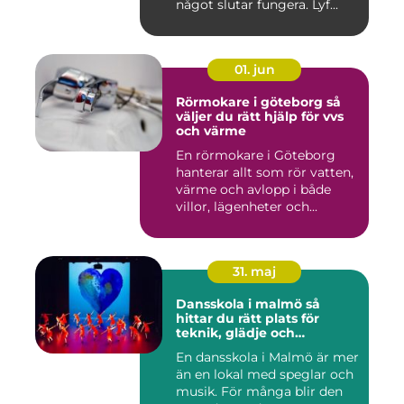
något slutar fungera. Lyf...
01. jun
Rörmokare i göteborg så
väljer du rätt hjälp för vvs
och värme
En rörmokare i Göteborg
hanterar allt som rör vatten,
värme och avlopp i både
villor, lägenheter och...
31. maj
Dansskola i malmö så
hittar du rätt plats för
teknik, glädje och
utveckling
En dansskola i Malmö är mer
än en lokal med speglar och
musik. För många blir den