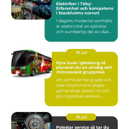
Elektriker i Täby:
Erfarenhet och kompetens
i Stockholms norrort
I dagens moderna samhälle
är elektricitet en självklar
och oumbärlig del av v&ar...
10. jul
Hyra buss i göteborg så
planerar du en smidig och
minnesvärd gruppresa
Att samla en hel grupp och
resa tillsammans skapar
gemenskap, sparar tid och
gör logistiken enklare....
10. jul
Polestar service så tar du