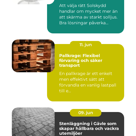
Att välja rätt Solskydd
handlar om mycket mer än
att skärma av starkt solljus.
Bra lösningar påverka...
11. jun
Pallkrage: Flexibel
förvaring och säker
transport
En pallkrage är ett enkelt
men effektivt sätt att
förvandla en vanlig lastpall
till e...
09. jun
Stenläggning i Gävle som
skapar hållbara och vackra
utemiljöer