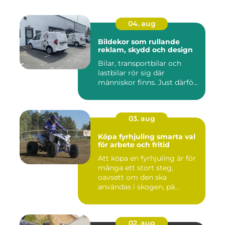
04. aug
Bildekor som rullande
reklam, skydd och design
Bilar, transportbilar och
lastbilar rör sig där
människor finns. Just därfö...
03. aug
Köpa fyrhjuling smarta val
för arbete och fritid
Att köpa en fyrhjuling är för
många ett stort steg,
oavsett om den ska
användas i skogen, på
gården ...
02. aug