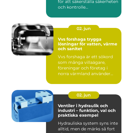
för att säkerställa säkerheten
och kontrolle...
02. jun
Vvs forshaga trygga
lösningar för vatten, värme
och sanitet
Vvs forshaga är ett sökord
som många villaägare,
föreningar och företag i
norra värmland använder
nä...
02. jun
Ventiler i hydraulik och
industri – funktion, val och
praktiska exempel
Hydrauliska system syns inte
alltid, men de märks så fort