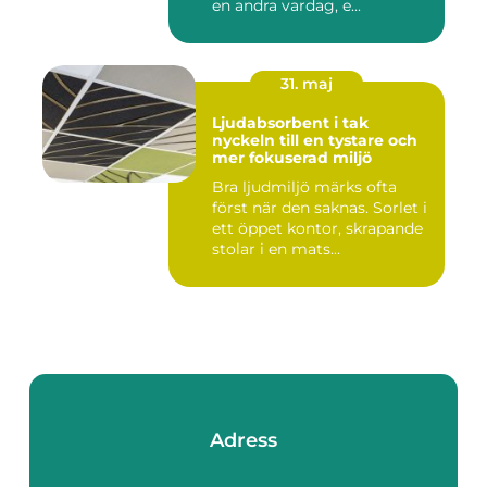
en andra vardag, e...
31. maj
Ljudabsorbent i tak
nyckeln till en tystare och
mer fokuserad miljö
Bra ljudmiljö märks ofta
först när den saknas. Sorlet i
ett öppet kontor, skrapande
stolar i en mats...
Adress