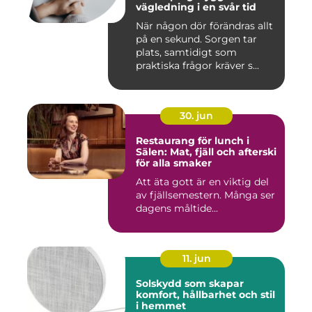
vägledning i en svår tid
När någon dör förändras allt
på en sekund. Sorgen tar
plats, samtidigt som
praktiska frågor kräver s...
30. jun
Restaurang för lunch i
Sälen: Mat, fjäll och afterski
för alla smaker
Att äta gott är en viktig del
av fjällsemestern. Många ser
dagens måltide...
11. jun
Solskydd som skapar
komfort, hållbarhet och stil
i hemmet