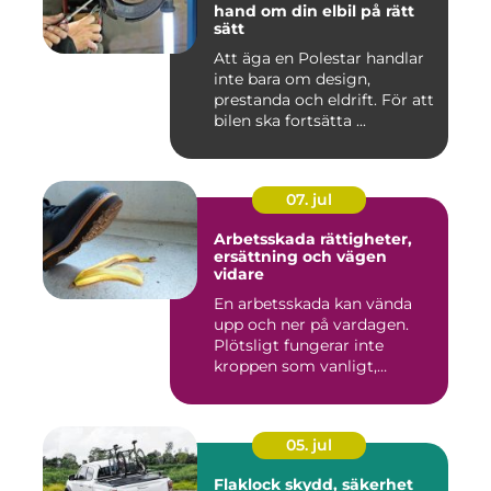
hand om din elbil på rätt
sätt
Att äga en Polestar handlar
inte bara om design,
prestanda och eldrift. För att
bilen ska fortsätta ...
07. jul
Arbetsskada rättigheter,
ersättning och vägen
vidare
En arbetsskada kan vända
upp och ner på vardagen.
Plötsligt fungerar inte
kroppen som vanligt,
inkom...
05. jul
Flaklock skydd, säkerhet