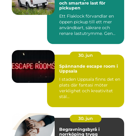
och smartare last för
pickupen
Ett Flaklock förvandlar en
öppen pickup till ett mer
användbart, säkrare och
renare lastutrymme. Gen...
30. jun
Spännande escape room i
Uppsala
I staden Uppsala finns det en
plats där fantasi möter
verklighet och kreativitet
stäl...
30. jun
Begravningsbyrå i
norrköping trygg