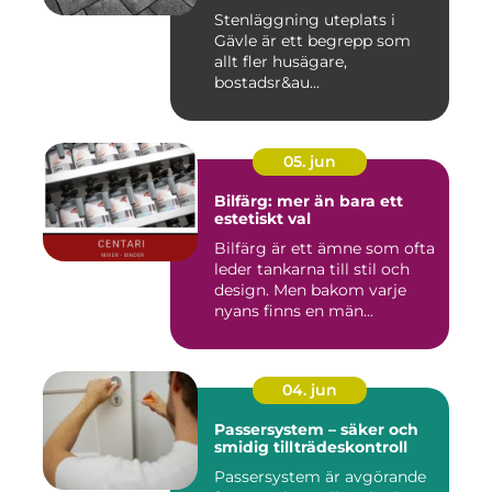
Stenläggning uteplats i
Gävle är ett begrepp som
allt fler husägare,
bostadsr&au...
05. jun
Bilfärg: mer än bara ett
estetiskt val
Bilfärg är ett ämne som ofta
leder tankarna till stil och
design. Men bakom varje
nyans finns en män...
04. jun
Passersystem – säker och
smidig tillträdeskontroll
Passersystem är avgörande