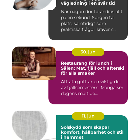
vägledning i en svår tid
När någon dör förändras allt
på en sekund. Sorgen tar
plats, samtidigt som
praktiska frågor kräver s...
30. jun
Restaurang för lunch i
Sälen: Mat, fjäll och afterski
för alla smaker
Att äta gott är en viktig del
av fjällsemestern. Många ser
dagens måltide...
11. jun
Solskydd som skapar
komfort, hållbarhet och stil
i hemmet