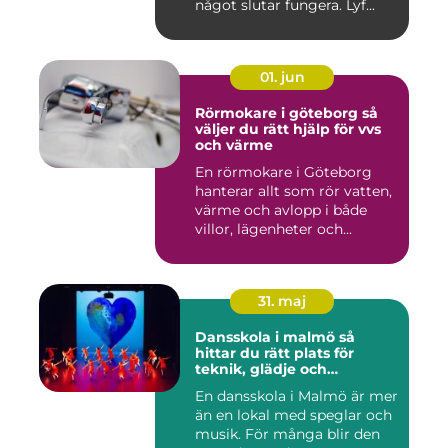
något slutar fungera. Lyf...
01. jun
Rörmokare i göteborg så
väljer du rätt hjälp för vvs
och värme
En rörmokare i Göteborg
hanterar allt som rör vatten,
värme och avlopp i både
villor, lägenheter och...
31. maj
Dansskola i malmö så
hittar du rätt plats för
teknik, glädje och
utveckling
En dansskola i Malmö är mer
än en lokal med speglar och
musik. För många blir den