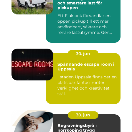
och smartare last för
pickupen
Ett Flaklock förvandlar en
öppen pickup till ett mer
användbart, säkrare och
renare lastutrymme. Gen...
30. jun
Spännande escape room i
Uppsala
I staden Uppsala finns det en
plats där fantasi möter
verklighet och kreativitet
stäl...
30. jun
Begravningsbyrå i
norrköping trygg