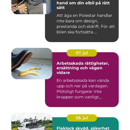
hand om din elbil på rätt
sätt
Att äga en Polestar handlar
inte bara om design,
prestanda och eldrift. För att
bilen ska fortsätta ...
07. jul
Arbetsskada rättigheter,
ersättning och vägen
vidare
En arbetsskada kan vända
upp och ner på vardagen.
Plötsligt fungerar inte
kroppen som vanligt,
inkom...
05. jul
Flaklock skydd, säkerhet