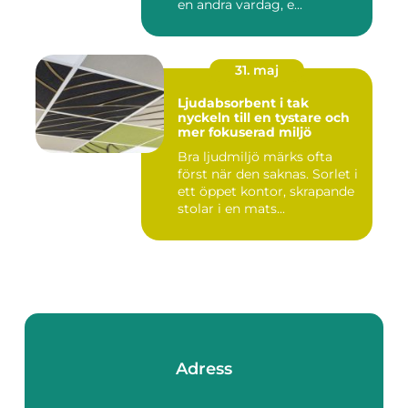
en andra vardag, e...
31. maj
Ljudabsorbent i tak
nyckeln till en tystare och
mer fokuserad miljö
Bra ljudmiljö märks ofta
först när den saknas. Sorlet i
ett öppet kontor, skrapande
stolar i en mats...
Adress