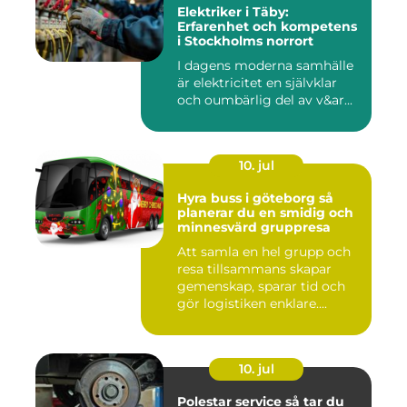
Elektriker i Täby:
Erfarenhet och kompetens
i Stockholms norrort
I dagens moderna samhälle
är elektricitet en självklar
och oumbärlig del av v&ar...
10. jul
Hyra buss i göteborg så
planerar du en smidig och
minnesvärd gruppresa
Att samla en hel grupp och
resa tillsammans skapar
gemenskap, sparar tid och
gör logistiken enklare....
10. jul
Polestar service så tar du