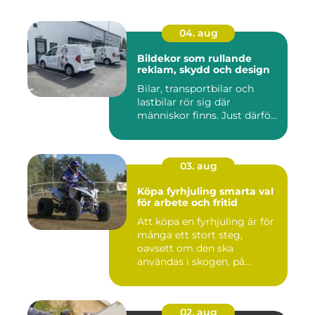
04. aug
Bildekor som rullande
reklam, skydd och design
Bilar, transportbilar och
lastbilar rör sig där
människor finns. Just därfö...
03. aug
Köpa fyrhjuling smarta val
för arbete och fritid
Att köpa en fyrhjuling är för
många ett stort steg,
oavsett om den ska
användas i skogen, på
gården ...
02. aug