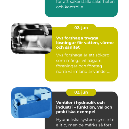
för att säkerställa säkerheten
och kontrolle...
02. jun
Vvs forshaga trygga
lösningar för vatten, värme
och sanitet
Vvs forshaga är ett sökord
som många villaägare,
föreningar och företag i
norra värmland använder
nä...
02. jun
Ventiler i hydraulik och
industri – funktion, val och
praktiska exempel
Hydrauliska system syns inte
alltid, men de märks så fort