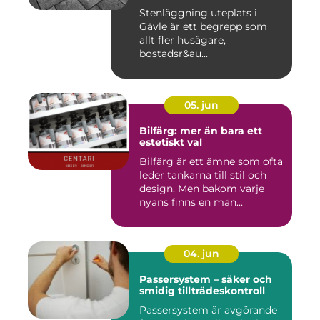
Stenläggning uteplats i
Gävle är ett begrepp som
allt fler husägare,
bostadsr&au...
05. jun
Bilfärg: mer än bara ett
estetiskt val
Bilfärg är ett ämne som ofta
leder tankarna till stil och
design. Men bakom varje
nyans finns en män...
04. jun
Passersystem – säker och
smidig tillträdeskontroll
Passersystem är avgörande