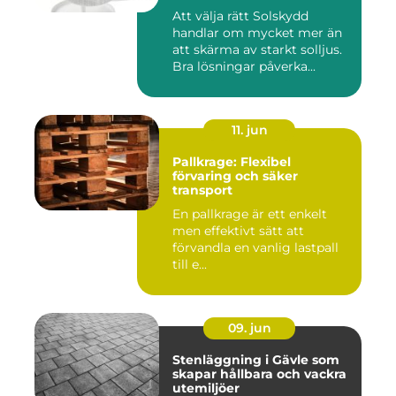
Att välja rätt Solskydd
handlar om mycket mer än
att skärma av starkt solljus.
Bra lösningar påverka...
11. jun
Pallkrage: Flexibel
förvaring och säker
transport
En pallkrage är ett enkelt
men effektivt sätt att
förvandla en vanlig lastpall
till e...
09. jun
Stenläggning i Gävle som
skapar hållbara och vackra
utemiljöer