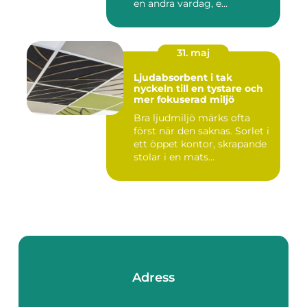
en andra vardag, e...
31. maj
Ljudabsorbent i tak
nyckeln till en tystare och
mer fokuserad miljö
Bra ljudmiljö märks ofta
först när den saknas. Sorlet i
ett öppet kontor, skrapande
stolar i en mats...
Adress