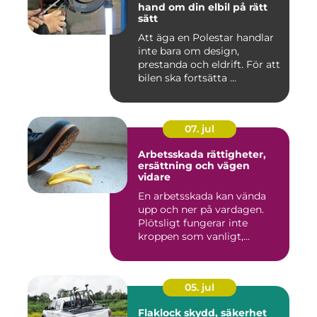
hand om din elbil på rätt
sätt
Att äga en Polestar handlar
inte bara om design,
prestanda och eldrift. För att
bilen ska fortsätta ...
07. jul
Arbetsskada rättigheter,
ersättning och vägen
vidare
En arbetsskada kan vända
upp och ner på vardagen.
Plötsligt fungerar inte
kroppen som vanligt,
inkom...
05. jul
Flaklock skydd, säkerhet