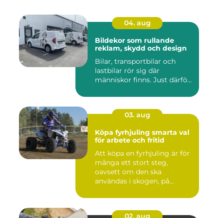
04. aug
Bildekor som rullande
reklam, skydd och design
Bilar, transportbilar och
lastbilar rör sig där
människor finns. Just därfö...
03. aug
Köpa fyrhjuling smarta val
för arbete och fritid
Att köpa en fyrhjuling är för
många ett stort steg,
oavsett om den ska
användas i skogen, på
gården ...
02. aug