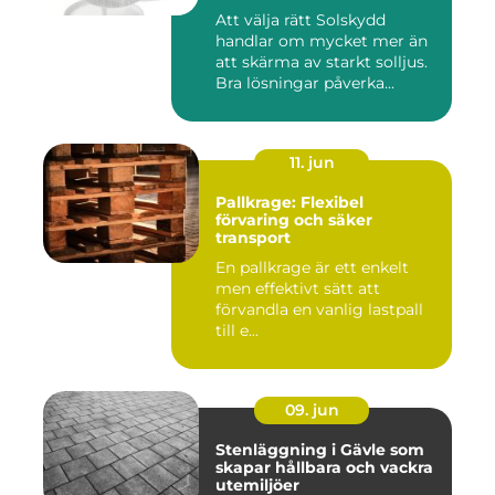
Att välja rätt Solskydd
handlar om mycket mer än
att skärma av starkt solljus.
Bra lösningar påverka...
11. jun
Pallkrage: Flexibel
förvaring och säker
transport
En pallkrage är ett enkelt
men effektivt sätt att
förvandla en vanlig lastpall
till e...
09. jun
Stenläggning i Gävle som
skapar hållbara och vackra
utemiljöer