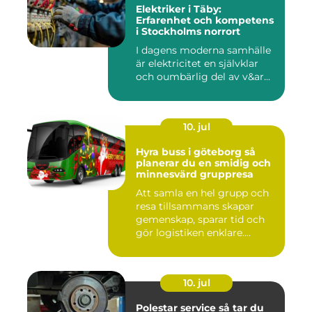
Elektriker i Täby:
Erfarenhet och kompetens
i Stockholms norrort
I dagens moderna samhälle
är elektricitet en självklar
och oumbärlig del av v&ar...
10. jul
Hyra buss i göteborg så
planerar du en smidig och
minnesvärd gruppresa
Att samla en hel grupp och
resa tillsammans skapar
gemenskap, sparar tid och
gör logistiken enklare....
10. jul
Polestar service så tar du