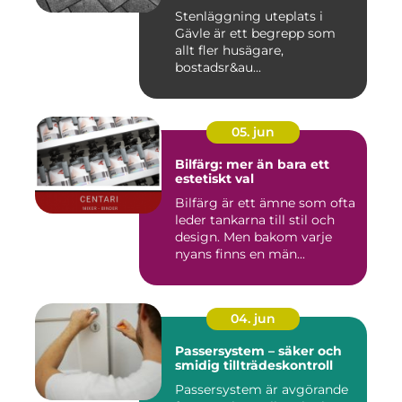
Stenläggning uteplats i
Gävle är ett begrepp som
allt fler husägare,
bostadsr&au...
05. jun
Bilfärg: mer än bara ett
estetiskt val
Bilfärg är ett ämne som ofta
leder tankarna till stil och
design. Men bakom varje
nyans finns en män...
04. jun
Passersystem – säker och
smidig tillträdeskontroll
Passersystem är avgörande