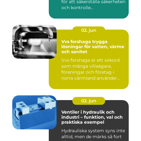
för att säkerställa säkerheten
och kontrolle...
02. jun
Vvs forshaga trygga
lösningar för vatten, värme
och sanitet
Vvs forshaga är ett sökord
som många villaägare,
föreningar och företag i
norra värmland använder
nä...
02. jun
Ventiler i hydraulik och
industri – funktion, val och
praktiska exempel
Hydrauliska system syns inte
alltid, men de märks så fort