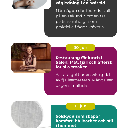
vägledning i en svår tid
När någon dör förändras allt
på en sekund. Sorgen tar
plats, samtidigt som
praktiska frågor kräver s...
30. jun
Restaurang för lunch i
Sälen: Mat, fjäll och afterski
för alla smaker
Att äta gott är en viktig del
av fjällsemestern. Många ser
dagens måltide...
11. jun
Solskydd som skapar
komfort, hållbarhet och stil
i hemmet