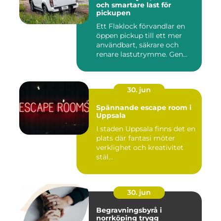
och smartare last för
pickupen
Ett Flaklock förvandlar en
öppen pickup till ett mer
användbart, säkrare och
renare lastutrymme. Gen...
30. jun
Spännande escape room i
Uppsala
I staden Uppsala finns det en
plats där fantasi möter
verklighet och kreativitet
stäl...
30. jun
Begravningsbyrå i
norrköping trygg