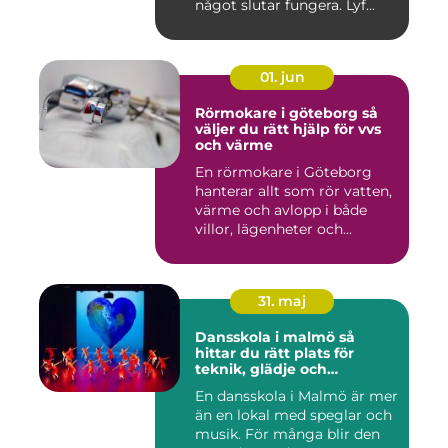
något slutar fungera. Lyf...
01. jun
Rörmokare i göteborg så
väljer du rätt hjälp för vvs
och värme
En rörmokare i Göteborg
hanterar allt som rör vatten,
värme och avlopp i både
villor, lägenheter och...
31. maj
Dansskola i malmö så
hittar du rätt plats för
teknik, glädje och
utveckling
En dansskola i Malmö är mer
än en lokal med speglar och
musik. För många blir den