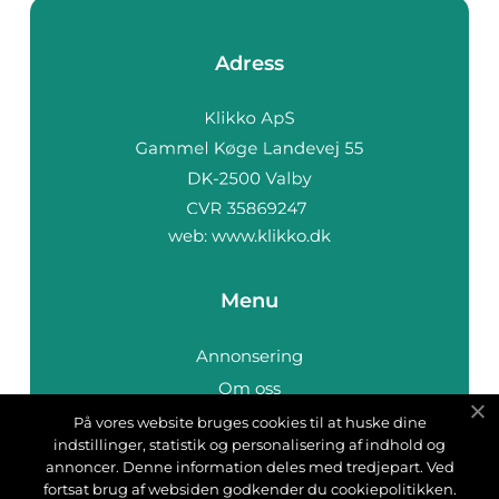
Adress
web:
www.klikko.dk
Menu
Annonsering
Om oss
Cookies
På vores website bruges cookies til at huske dine
indstillinger, statistik og personalisering af indhold og
Kontakta oss
annoncer. Denne information deles med tredjepart. Ved
Sitemap
fortsat brug af websiden godkender du cookiepolitikken.