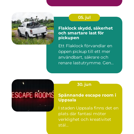
inkom...
05. jul
Flaklock skydd, säkerhet
och smartare last för
pickupen
Ett Flaklock förvandlar en
öppen pickup till ett mer
användbart, säkrare och
renare lastutrymme. Gen...
30. jun
Spännande escape room i
Uppsala
I staden Uppsala finns det en
plats där fantasi möter
verklighet och kreativitet
stäl...