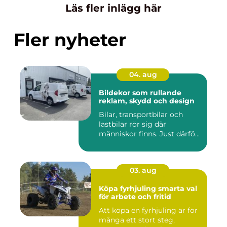
Läs fler inlägg här
Fler nyheter
04. aug
Bildekor som rullande
reklam, skydd och design
Bilar, transportbilar och
lastbilar rör sig där
människor finns. Just därfö...
03. aug
Köpa fyrhjuling smarta val
för arbete och fritid
Att köpa en fyrhjuling är för
många ett stort steg,