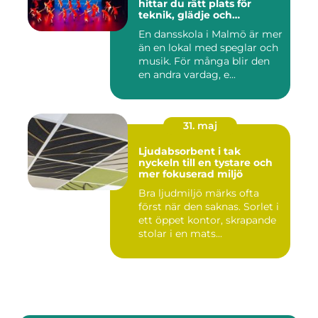
hittar du rätt plats för
teknik, glädje och
utveckling
En dansskola i Malmö är mer
än en lokal med speglar och
musik. För många blir den
en andra vardag, e...
31. maj
Ljudabsorbent i tak
nyckeln till en tystare och
mer fokuserad miljö
Bra ljudmiljö märks ofta
först när den saknas. Sorlet i
ett öppet kontor, skrapande
stolar i en mats...