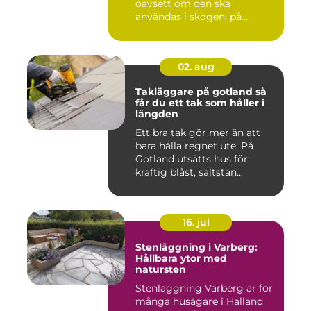
oavsett om den ska
användas i skogen, på
gården ...
02. aug
Takläggare på gotland så
får du ett tak som håller i
längden
Ett bra tak gör mer än att
bara hålla regnet ute. På
Gotland utsätts hus för
kraftig blåst, saltstän...
16. jul
Stenläggning i Varberg:
Hållbara ytor med
natursten
Stenläggning Varberg är för
många husägare i Halland