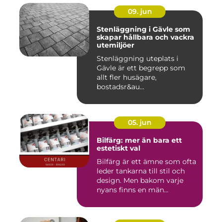
09. jun
Stenläggning i Gävle som
skapar hållbara och vackra
utemiljöer
Stenläggning uteplats i
Gävle är ett begrepp som
allt fler husägare,
bostadsr&au...
05. jun
Bilfärg: mer än bara ett
estetiskt val
Bilfärg är ett ämne som ofta
leder tankarna till stil och
design. Men bakom varje
nyans finns en män...