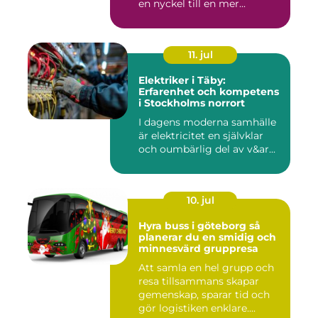
en nyckel till en mer...
11. jul
Elektriker i Täby:
Erfarenhet och kompetens
i Stockholms norrort
I dagens moderna samhälle
är elektricitet en självklar
och oumbärlig del av v&ar...
10. jul
Hyra buss i göteborg så
planerar du en smidig och
minnesvärd gruppresa
Att samla en hel grupp och
resa tillsammans skapar
gemenskap, sparar tid och
gör logistiken enklare....