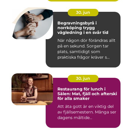
30. jun
Begravningsbyrå i
norrköping trygg
vägledning i en svår tid
När någon dör förändras allt
på en sekund. Sorgen tar
plats, samtidigt som
praktiska frågor kräver s...
30. jun
Restaurang för lunch i
Sälen: Mat, fjäll och afterski
för alla smaker
Att äta gott är en viktig del
av fjällsemestern. Många ser
dagens måltide...