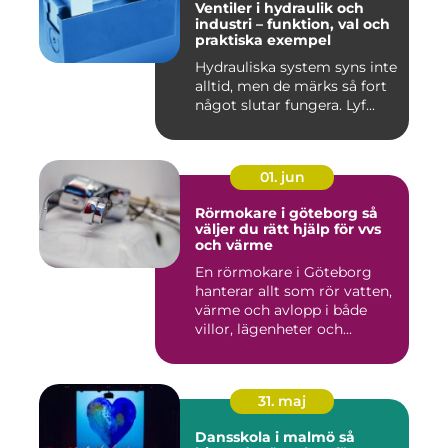
Ventiler i hydraulik och
industri – funktion, val och
praktiska exempel
Hydrauliska system syns inte
alltid, men de märks så fort
något slutar fungera. Lyf...
01. jun
Rörmokare i göteborg så
väljer du rätt hjälp för vvs
och värme
En rörmokare i Göteborg
hanterar allt som rör vatten,
värme och avlopp i både
villor, lägenheter och...
31. maj
Dansskola i malmö så