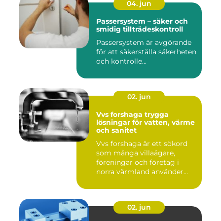
04. jun
Passersystem – säker och
smidig tillträdeskontroll
Passersystem är avgörande
för att säkerställa säkerheten
och kontrolle...
02. jun
Vvs forshaga trygga
lösningar för vatten, värme
och sanitet
Vvs forshaga är ett sökord
som många villaägare,
föreningar och företag i
norra värmland använder
nä...
02. jun