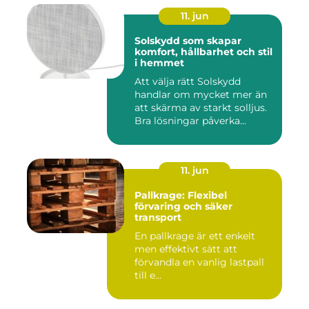
11. jun
Solskydd som skapar
komfort, hållbarhet och stil
i hemmet
Att välja rätt Solskydd
handlar om mycket mer än
att skärma av starkt solljus.
Bra lösningar påverka...
11. jun
Pallkrage: Flexibel
förvaring och säker
transport
En pallkrage är ett enkelt
men effektivt sätt att
förvandla en vanlig lastpall
till e...