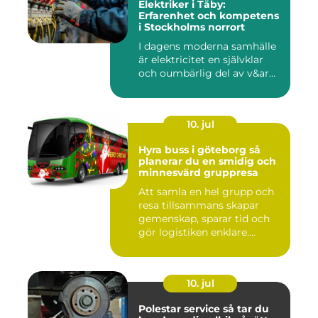
Elektriker i Täby:
Erfarenhet och kompetens
i Stockholms norrort
I dagens moderna samhälle
är elektricitet en självklar
och oumbärlig del av v&ar...
10. jul
Hyra buss i göteborg så
planerar du en smidig och
minnesvärd gruppresa
Att samla en hel grupp och
resa tillsammans skapar
gemenskap, sparar tid och
gör logistiken enklare....
10. jul
Polestar service så tar du