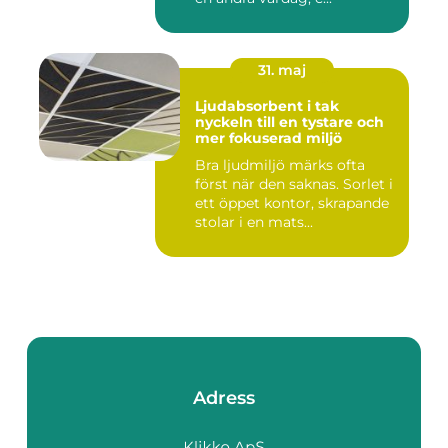
31. maj
Ljudabsorbent i tak
nyckeln till en tystare och
mer fokuserad miljö
Bra ljudmiljö märks ofta
först när den saknas. Sorlet i
ett öppet kontor, skrapande
stolar i en mats...
Adress