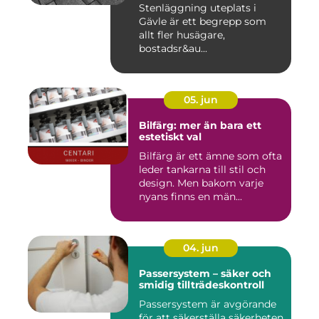
Stenläggning uteplats i
Gävle är ett begrepp som
allt fler husägare,
bostadsr&au...
05. jun
Bilfärg: mer än bara ett
estetiskt val
Bilfärg är ett ämne som ofta
leder tankarna till stil och
design. Men bakom varje
nyans finns en män...
04. jun
Passersystem – säker och
smidig tillträdeskontroll
Passersystem är avgörande
för att säkerställa säkerheten