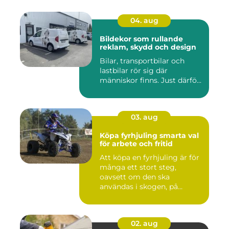
04. aug
Bildekor som rullande
reklam, skydd och design
Bilar, transportbilar och
lastbilar rör sig där
människor finns. Just därfö...
03. aug
Köpa fyrhjuling smarta val
för arbete och fritid
Att köpa en fyrhjuling är för
många ett stort steg,
oavsett om den ska
användas i skogen, på
gården ...
02. aug