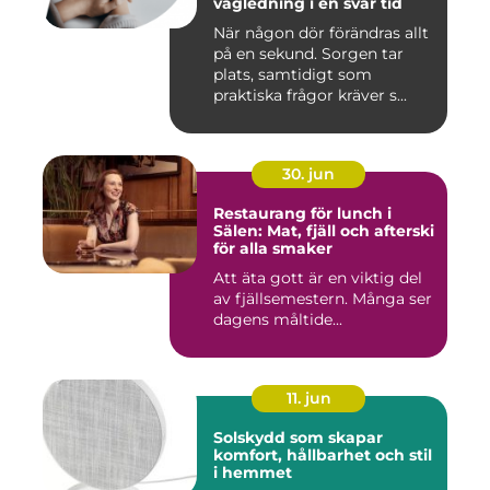
vägledning i en svår tid
När någon dör förändras allt
på en sekund. Sorgen tar
plats, samtidigt som
praktiska frågor kräver s...
30. jun
Restaurang för lunch i
Sälen: Mat, fjäll och afterski
för alla smaker
Att äta gott är en viktig del
av fjällsemestern. Många ser
dagens måltide...
11. jun
Solskydd som skapar
komfort, hållbarhet och stil
i hemmet