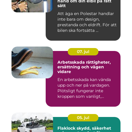
hand om din elbil på rätt
sätt
Att äga en Polestar handlar
inte bara om design,
prestanda och eldrift. För att
bilen ska fortsätta ...
07. jul
Arbetsskada rättigheter,
ersättning och vägen
vidare
En arbetsskada kan vända
upp och ner på vardagen.
Plötsligt fungerar inte
kroppen som vanligt,
inkom...
05. jul
Flaklock skydd, säkerhet