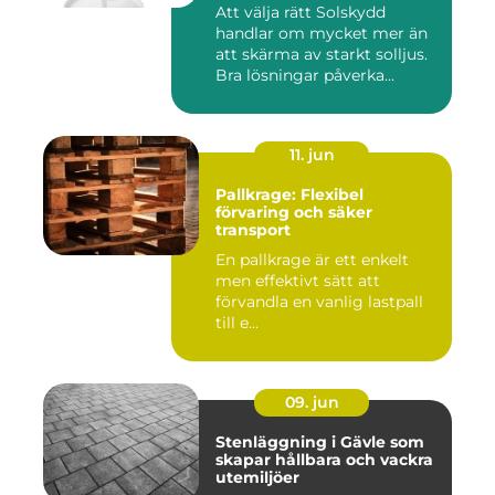
Att välja rätt Solskydd
handlar om mycket mer än
att skärma av starkt solljus.
Bra lösningar påverka...
11. jun
Pallkrage: Flexibel
förvaring och säker
transport
En pallkrage är ett enkelt
men effektivt sätt att
förvandla en vanlig lastpall
till e...
09. jun
Stenläggning i Gävle som
skapar hållbara och vackra
utemiljöer