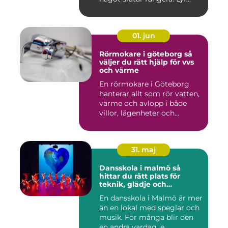
01. jun
Rörmokare i göteborg så
väljer du rätt hjälp för vvs
och värme
En rörmokare i Göteborg
hanterar allt som rör vatten,
värme och avlopp i både
villor, lägenheter och...
31. maj
Dansskola i malmö så
hittar du rätt plats för
teknik, glädje och
utveckling
En dansskola i Malmö är mer
än en lokal med speglar och
musik. För många blir den
en andra vardag, e...