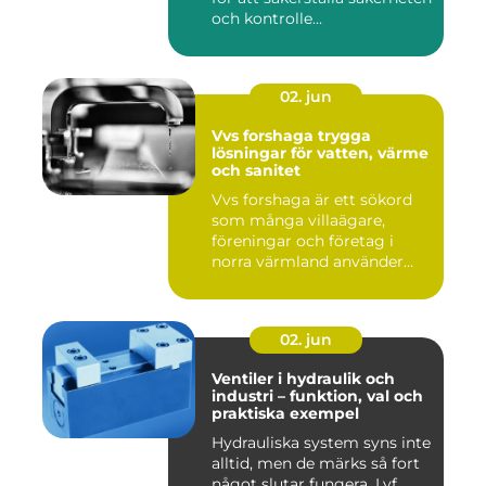
och kontrolle...
02. jun
Vvs forshaga trygga
lösningar för vatten, värme
och sanitet
Vvs forshaga är ett sökord
som många villaägare,
föreningar och företag i
norra värmland använder
nä...
02. jun
Ventiler i hydraulik och
industri – funktion, val och
praktiska exempel
Hydrauliska system syns inte
alltid, men de märks så fort
något slutar fungera. Lyf...