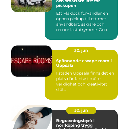
och smartare last för
pickupen
Ett Flaklock förvandlar en
öppen pickup till ett mer
användbart, säkrare och
renare lastutrymme. Gen...
30. jun
Spännande escape room i
Uppsala
I staden Uppsala finns det en
plats där fantasi möter
verklighet och kreativitet
stäl...
30. jun
Begravningsbyrå i
norrköping trygg