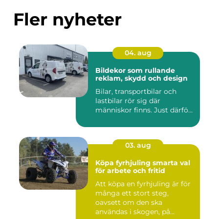
Fler nyheter
04. aug
Bildekor som rullande
reklam, skydd och design
Bilar, transportbilar och
lastbilar rör sig där
människor finns. Just därfö...
03. aug
Köpa fyrhjuling smarta val
för arbete och fritid
Att köpa en fyrhjuling är för
många ett stort steg,
oavsett om den ska
användas i skogen, på