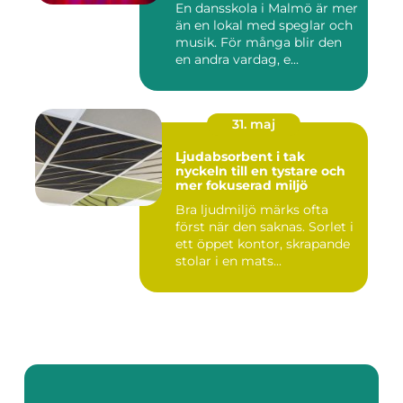
En dansskola i Malmö är mer
än en lokal med speglar och
musik. För många blir den
en andra vardag, e...
31. maj
Ljudabsorbent i tak
nyckeln till en tystare och
mer fokuserad miljö
Bra ljudmiljö märks ofta
först när den saknas. Sorlet i
ett öppet kontor, skrapande
stolar i en mats...