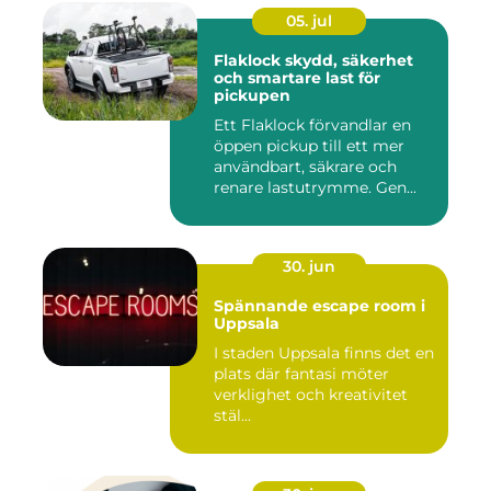
05. jul
Flaklock skydd, säkerhet
och smartare last för
pickupen
Ett Flaklock förvandlar en
öppen pickup till ett mer
användbart, säkrare och
renare lastutrymme. Gen...
30. jun
Spännande escape room i
Uppsala
I staden Uppsala finns det en
plats där fantasi möter
verklighet och kreativitet
stäl...