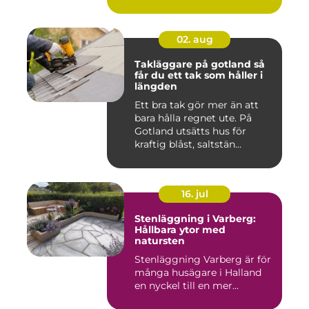
gården ...
02. aug
Takläggare på gotland så
får du ett tak som håller i
längden
Ett bra tak gör mer än att
bara hålla regnet ute. På
Gotland utsätts hus för
kraftig blåst, saltstän...
16. jul
Stenläggning i Varberg:
Hållbara ytor med
natursten
Stenläggning Varberg är för
många husägare i Halland
en nyckel till en mer...