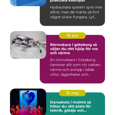
praktiska exempel
Hydrauliska system syns inte
alltid, men de märks så fort
något slutar fungera. Lyf...
01. jun
Rörmokare i göteborg så
väljer du rätt hjälp för vvs
och värme
En rörmokare i Göteborg
hanterar allt som rör vatten,
värme och avlopp i både
villor, lägenheter och...
31. maj
Dansskola i malmö så
hittar du rätt plats för
teknik, glädje och
utveckling