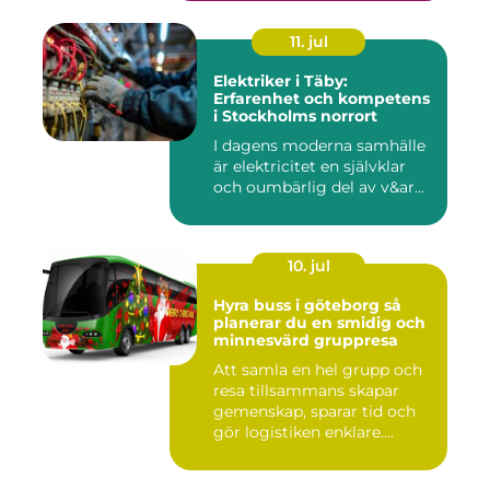
11. jul
Elektriker i Täby:
Erfarenhet och kompetens
i Stockholms norrort
I dagens moderna samhälle
är elektricitet en självklar
och oumbärlig del av v&ar...
10. jul
Hyra buss i göteborg så
planerar du en smidig och
minnesvärd gruppresa
Att samla en hel grupp och
resa tillsammans skapar
gemenskap, sparar tid och
gör logistiken enklare....