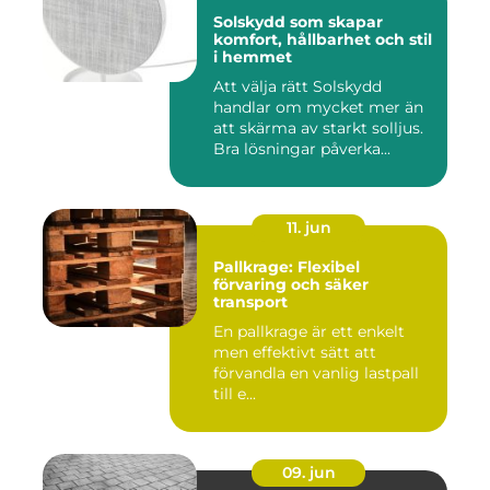
Solskydd som skapar
komfort, hållbarhet och stil
i hemmet
Att välja rätt Solskydd
handlar om mycket mer än
att skärma av starkt solljus.
Bra lösningar påverka...
11. jun
Pallkrage: Flexibel
förvaring och säker
transport
En pallkrage är ett enkelt
men effektivt sätt att
förvandla en vanlig lastpall
till e...
09. jun