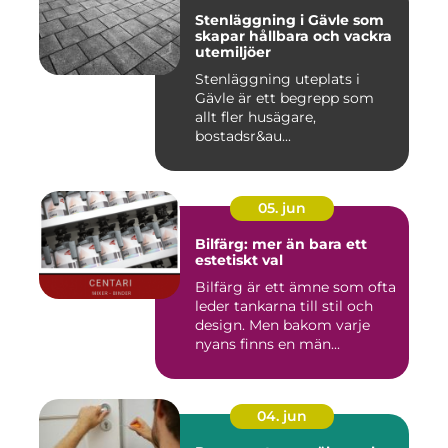
Stenläggning i Gävle som
skapar hållbara och vackra
utemiljöer
Stenläggning uteplats i
Gävle är ett begrepp som
allt fler husägare,
bostadsr&au...
05. jun
Bilfärg: mer än bara ett
estetiskt val
Bilfärg är ett ämne som ofta
leder tankarna till stil och
design. Men bakom varje
nyans finns en män...
04. jun