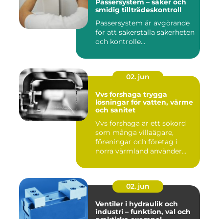
Passersystem – säker och
smidig tillträdeskontroll
Passersystem är avgörande
för att säkerställa säkerheten
och kontrolle...
02. jun
Vvs forshaga trygga
lösningar för vatten, värme
och sanitet
Vvs forshaga är ett sökord
som många villaägare,
föreningar och företag i
norra värmland använder
nä...
02. jun
Ventiler i hydraulik och
industri – funktion, val och