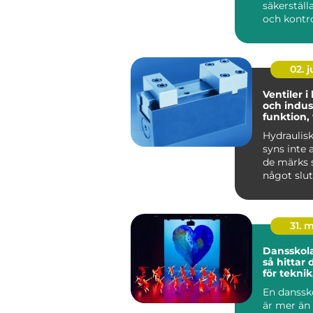
säkerställ
och kontrol
02. 
Ventiler i
och indust
funktion,
praktiska
Hydraulis
syns inte 
de märks s
något slut
Lyf...
31. 
Dansskol
så hittar 
för teknik
och utvec
En danssk
är mer än 