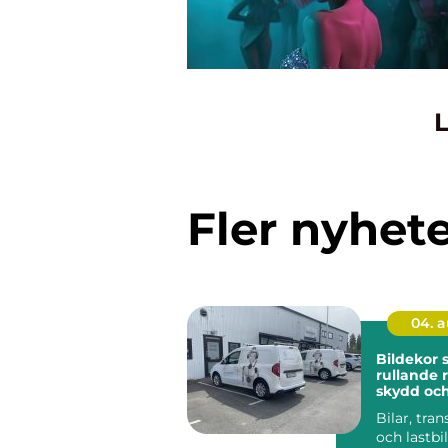
L
Fler nyhet
04. 
Bildekor
rullande 
skydd oc
Bilar, tran
och lastbil