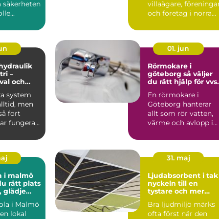
a säkerheten
villaägare, föreninga
le...
och företag i norra
värmland använder
nä...
jun
01. jun
 hydraulik
Rörmokare i
ri –
göteborg så väljer
 val och
du rätt hjälp för vvs
 exempel
och värme
ka system
En rörmokare i
alltid, men
Göteborg hanterar
å fort
allt som rör vatten,
ar fungera.
värme och avlopp i
både villor,
lägenheter och...
maj
31. maj
a i malmö
Ljudabsorbent i tak
du rätt plats
nyckeln till en
, glädje
tystare och mer
kling
fokuserad miljö
ola i Malmö
Bra ljudmiljö märks
en lokal
ofta först när den