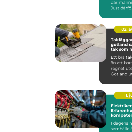
där männis
Just därfö.
02. 
Taklägga
gotland så får du ett
tak som hå
längden
Ett bra ta
än att bar
regnet ute
Gotland u
för kraftig
saltstän...
11. j
Elektriker
Erfarenhe
kompeten
Stockholm
I dagens 
samhälle 