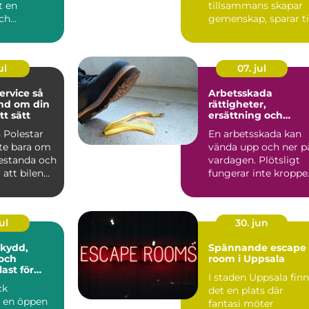
t en
tillsammans skapar
och
gemenskap, sparar t
 del av
och gör logistiken
enklare....
ul
07. jul
rvice så
Arbetsskada
nd om din
rättigheter,
tt sätt
ersättning och
vägen vidare
 Polestar
En arbetsskada kan
nte bara om
vända upp och ner p
restanda och
vardagen. Plötsligt
r att bilen
fungerar inte kroppe
a ...
som vanligt, inkom...
ul
30. jun
Spännande escape
och
room i Uppsala
ast för
I staden Uppsala fin
ck
det en plats där
r en öppen
fantasi möter