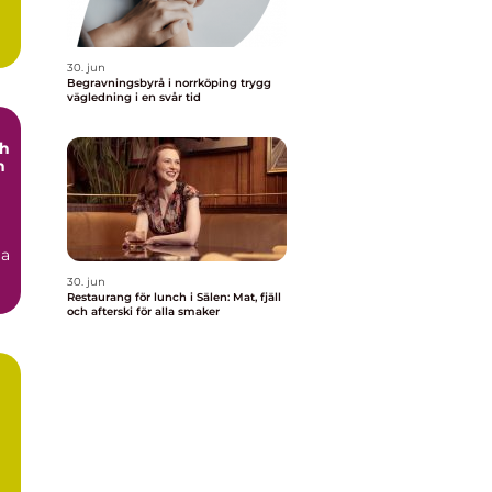
30. jun
Begravningsbyrå i norrköping trygg
vägledning i en svår tid
ch
h
ga
30. jun
Restaurang för lunch i Sälen: Mat, fjäll
och afterski för alla smaker