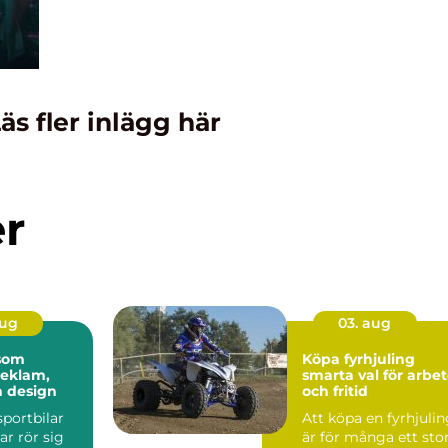
äs fler inlägg här
er
aug
03. aug
 som
Köpa fyrhjuling
reklam,
smarta val för arbe
h design
och fritid
sportbilar
Att köpa en fyrhjuli
ar rör sig
är för många ett sto