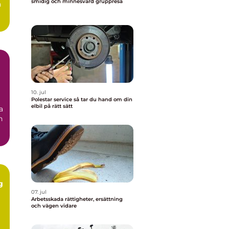
smidig och minnesvärd gruppresa
n
10. jul
Polestar service så tar du hand om din
elbil på rätt sätt
a
n
g
07. jul
Arbetsskada rättigheter, ersättning
och vägen vidare