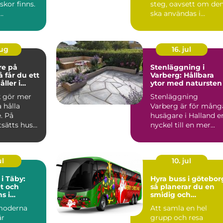
kor finns.
steg, oavsett om de
..
ska användas i
skogen, på gården ...
aug
16. jul
re på
Stenläggning i
Varberg: Hållbara
ller i
ytor med natursten
k gör mer
Stenläggning
a hålla
Varberg är för mång
. På
husägare i Halland e
tsätts hus
nyckel till en mer...
 blåst,
ul
10. jul
 i Täby:
Hyra buss i götebor
t och
så planerar du en
s i
smidig och
s norrort
minnesvärd
moderna
Att samla en hel
gruppresa
är
grupp och resa