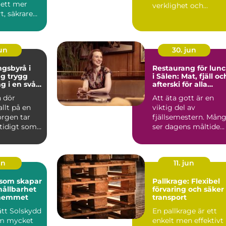
l ett mer
verklighet och
t, säkrare
kreativitet stäl...
e
e. Gen...
jun
30. jun
gsbyrå i
Restaurang för lun
ygg
i Sälen: Mat, fjäll oc
g i en svår
afterski för alla
smaker
 dör
Att äta gott är en
allt på en
viktig del av
orgen tar
fjällsemestern. Mån
mtidigt som
ser dagens måltide...
frågor
un
11. jun
 som skapar
Pallkrage: Flexibel
hållbarhet
förvaring och säker
i hemmet
transport
rätt Solskydd
En pallkrage är ett
om mycket
enkelt men effektivt