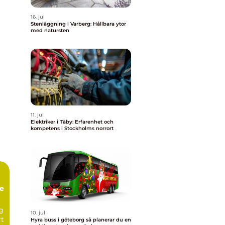
16. jul
Stenläggning i Varberg: Hållbara ytor
med natursten
11. jul
Elektriker i Täby: Erfarenhet och
kompetens i Stockholms norrort
te
ng
10. jul
rt
Hyra buss i göteborg så planerar du en