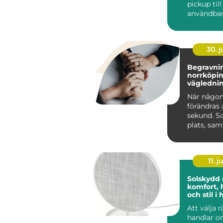
pickup til
användbar
och renar
lastutrymm
30. 
Begravnin
norrköping tr
väglednin
tid
När någon
förändras 
sekund. S
plats, sa
praktiska 
kräver s...
11. j
Solskydd
komfort, 
och stil 
Att välja 
handlar 