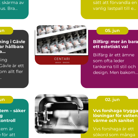
t skärma av
sätt att förvandla en
jus. Bra
vanlig lastpall till e...
påverka...
jun
05. jun
ing i Gävle
Bilfärg: mer än bar
r hållbara
ett estetiskt val
a
Bilfärg är ett ämne
r
ing
som ofta leder
Gävle är ett
tankarna till stil och
m allt fler
design. Men bakom
varje nyans finns en
u...
män...
jun
02. jun
tem – säker
Vvs forshaga trygga
ig
lösningar för vatten
kontroll
värme och sanitet
tem är
Vvs forshaga är ett
för att
sökord som många