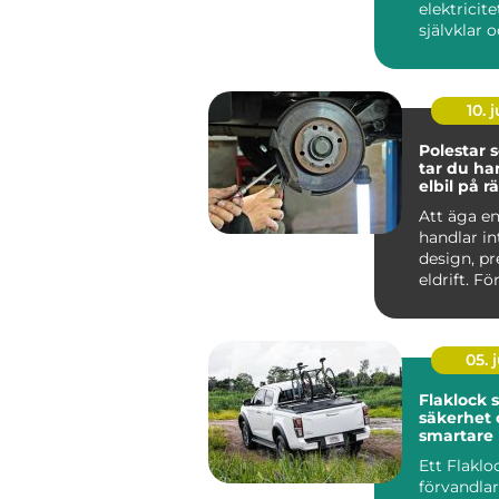
elektricite
självklar 
oumbärlig
v&ar...
10. j
Polestar se
tar du ha
elbil på rä
Att äga en
handlar i
design, p
eldrift. Fö
ska fortsätt
05. j
Flaklock skydd,
säkerhet 
smartare l
pickupen
Ett Flaklo
förvandla