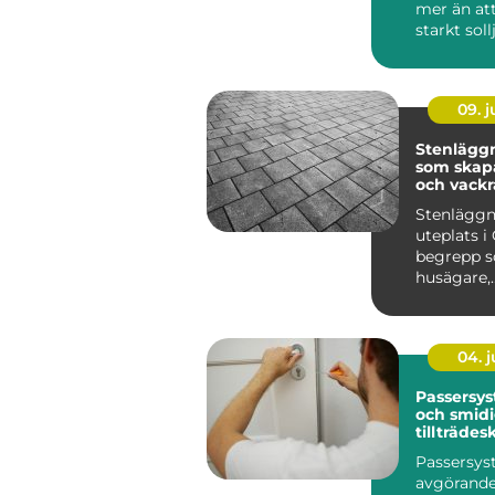
mer än at
starkt soll
lösningar 
09. 
Stenläggn
som skapa
och vackr
utemiljöe
Stenläggn
uteplats i 
begrepp so
husägare,
bostadsr&a
04. 
Passersys
och smid
tillträdes
Passersys
avgörande 