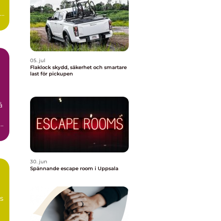
id
05. jul
Flaklock skydd, säkerhet och smartare
last för pickupen
å
n
30. jun
Spännande escape room i Uppsala
ns