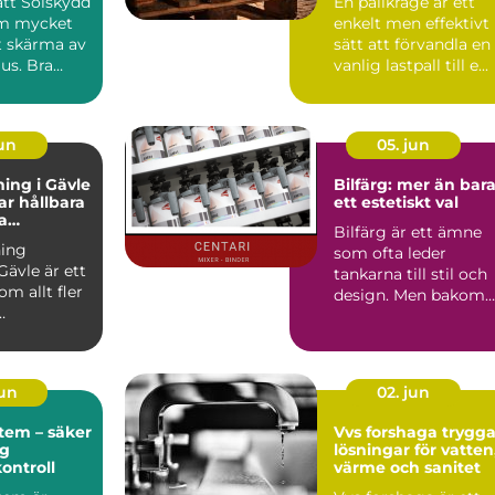
rätt Solskydd
En pallkrage är ett
om mycket
enkelt men effektivt
t skärma av
sätt att förvandla en
jus. Bra
vanlig lastpall till e...
påverka...
jun
05. jun
ing i Gävle
Bilfärg: mer än bar
r hållbara
ett estetiskt val
a
Bilfärg är ett ämne
r
ing
som ofta leder
Gävle är ett
tankarna till stil och
m allt fler
design. Men bakom
varje nyans finns en
u...
män...
jun
02. jun
tem – säker
Vvs forshaga trygga
ig
lösningar för vatten
kontroll
värme och sanitet