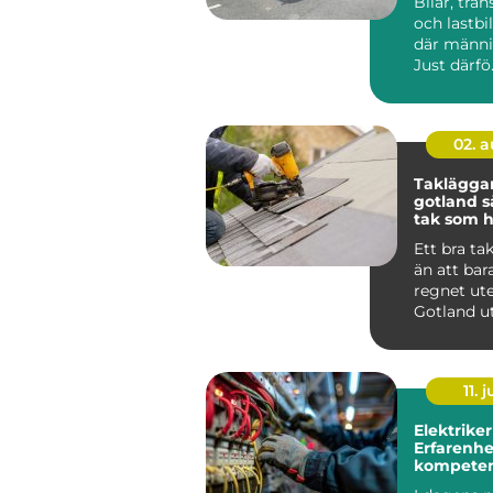
Bilar, tran
och lastbil
där männis
Just därfö.
02. 
Taklägga
gotland så får du ett
tak som hå
längden
Ett bra ta
än att bar
regnet ute
Gotland u
för kraftig
saltstän...
11. j
Elektriker
Erfarenhe
kompeten
Stockholm