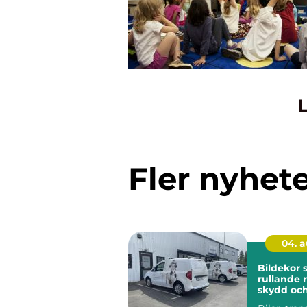
L
Fler nyhet
04. 
Bildekor
rullande 
skydd oc