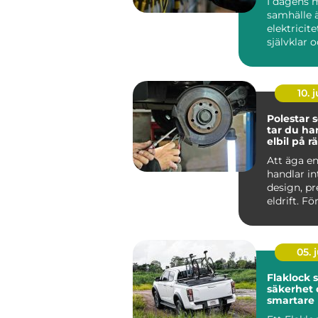
I dagens 
samhälle 
elektricite
självklar 
oumbärlig
v&ar...
10. j
Polestar se
tar du ha
elbil på rä
Att äga en
handlar i
design, p
eldrift. Fö
ska fortsätt
05. j
Flaklock skydd,
säkerhet 
smartare l
pickupen