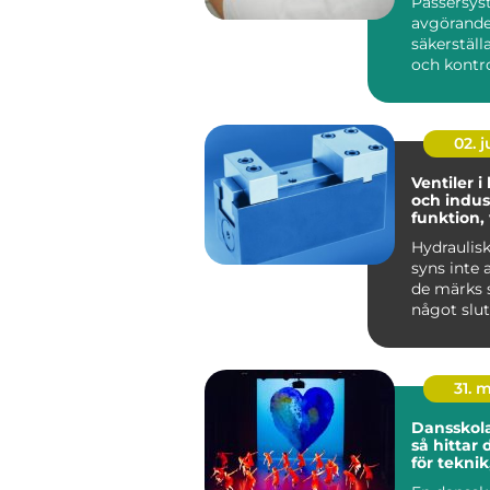
Passersys
avgörande 
säkerställ
och kontrol
02. 
Ventiler i
och indust
funktion,
praktiska
Hydraulis
syns inte 
de märks s
något slut
Lyf...
31. 
Dansskol
så hittar 
för teknik
och utvec