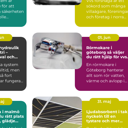
tem är
Vvs forshaga är ett
för att
sökord som många
a säkerheten
villaägare, föreninga
le...
och företag i norra
värmland använder
nä...
jun
01. jun
 hydraulik
Rörmokare i
ri –
göteborg så väljer
 val och
du rätt hjälp för vvs
 exempel
och värme
ka system
En rörmokare i
alltid, men
Göteborg hanterar
å fort
allt som rör vatten,
ar fungera.
värme och avlopp i
både villor,
lägenheter och...
maj
31. maj
a i malmö
Ljudabsorbent i tak
du rätt plats
nyckeln till en
, glädje
tystare och mer
kling
fokuserad miljö