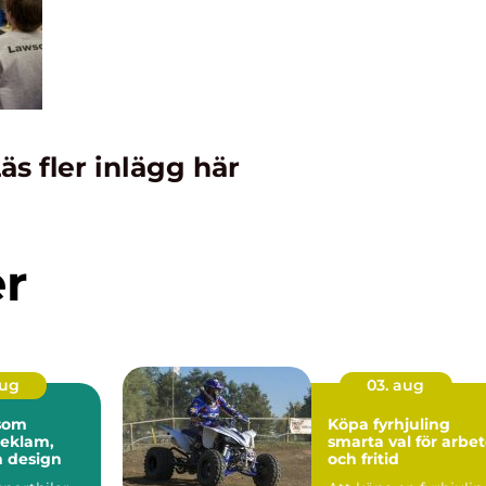
äs fler inlägg här
er
aug
03. aug
 som
Köpa fyrhjuling
reklam,
smarta val för arbe
h design
och fritid