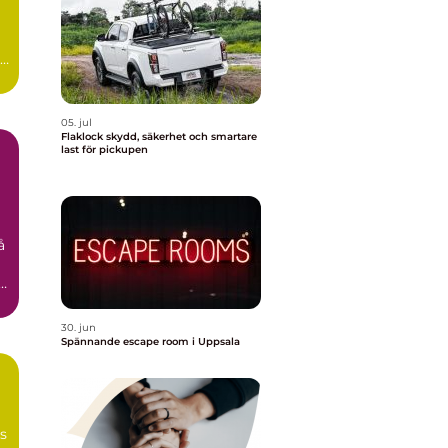
id
05. jul
Flaklock skydd, säkerhet och smartare
last för pickupen
å
n
30. jun
Spännande escape room i Uppsala
ns