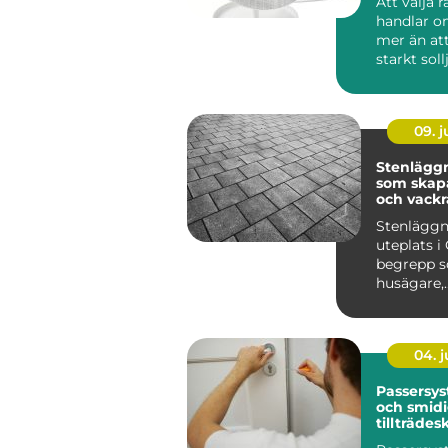
Att välja 
handlar 
mer än at
starkt soll
lösningar 
09. 
Stenläggn
som skapa
och vackr
utemiljöe
Stenläggn
uteplats i 
begrepp so
husägare,
bostadsr&a
04. 
Passersys
och smid
tillträdes