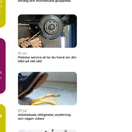
ng
smidig och minnesvärd gruppresa
rt
n
10. jul
Polestar service så tar du hand om din
elbil på rätt sätt
a
n
07. jul
g
Arbetsskada rättigheter, ersättning
och vägen vidare