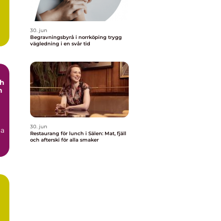
30. jun
Begravningsbyrå i norrköping trygg
vägledning i en svår tid
ch
h
30. jun
ga
Restaurang för lunch i Sälen: Mat, fjäll
och afterski för alla smaker