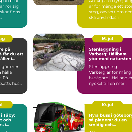
sportbilar
Att köpa en fyrhjuli
ar rör sig
är för många ett sto
kor finns.
steg, oavsett om de
..
ska användas i
skogen, på gården ...
aug
16. jul
re på
Stenläggning i
Varberg: Hållbara
ller i
ytor med natursten
k gör mer
Stenläggning
a hålla
Varberg är för mång
. På
husägare i Halland e
tsätts hus
nyckel till en mer...
 blåst,
ul
10. jul
 i Täby:
Hyra buss i götebor
t och
så planerar du en
s i
smidig och
s norrort
minnesvärd