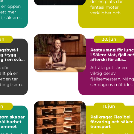
ck
det en plats där
r en öppen
fantasi möter
l ett mer
verklighet och
t, säkrare
kreativitet stäl...
e
e. Gen...
jun
30. jun
gsbyrå i
Restaurang för lun
ygg
i Sälen: Mat, fjäll oc
g i en svår
afterski för alla
smaker
 dör
Att äta gott är en
allt på en
viktig del av
orgen tar
fjällsemestern. Mån
mtidigt som
ser dagens måltide...
frågor
un
11. jun
 som skapar
Pallkrage: Flexibel
hållbarhet
förvaring och säker
i hemmet
transport