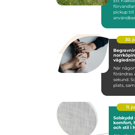
Ett Flaklo
förvandla
pickup til
användbar
och renar
lastutrymm
30. 
Begravnin
norrköping tr
väglednin
tid
När någon
förändras 
sekund. S
plats, sa
praktiska 
kräver s...
11. j
Solskydd
komfort, 
och stil 