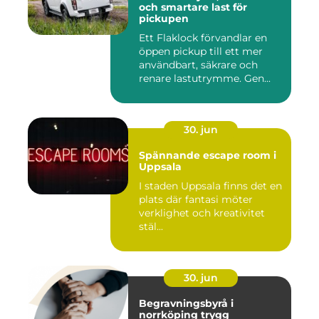
och smartare last för
pickupen
Ett Flaklock förvandlar en
öppen pickup till ett mer
användbart, säkrare och
renare lastutrymme. Gen...
30. jun
Spännande escape room i
Uppsala
I staden Uppsala finns det en
plats där fantasi möter
verklighet och kreativitet
stäl...
30. jun
Begravningsbyrå i
norrköping trygg