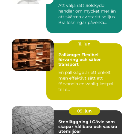
Att välja rätt Solskydd
handlar om mycket mer än
att skärma av starkt solljus.
Bra lösningar påverka...
11. jun
Pallkrage: Flexibel
förvaring och säker
transport
En pallkrage är ett enkelt
men effektivt sätt att
förvandla en vanlig lastpall
till e...
09. jun
Stenläggning i Gävle som
skapar hållbara och vackra
utemiljöer