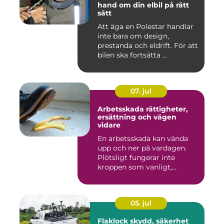
hand om din elbil på rätt
sätt
Att äga en Polestar handlar
inte bara om design,
prestanda och eldrift. För att
bilen ska fortsätta ...
07. jul
Arbetsskada rättigheter,
ersättning och vägen
vidare
En arbetsskada kan vända
upp och ner på vardagen.
Plötsligt fungerar inte
kroppen som vanligt,
inkom...
05. jul
Flaklock skydd, säkerhet