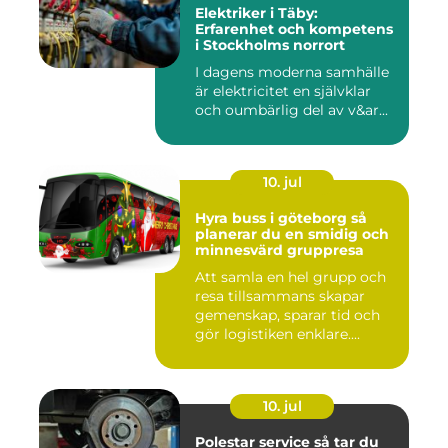
Elektriker i Täby:
Erfarenhet och kompetens
i Stockholms norrort
I dagens moderna samhälle
är elektricitet en självklar
och oumbärlig del av v&ar...
10. jul
Hyra buss i göteborg så
planerar du en smidig och
minnesvärd gruppresa
Att samla en hel grupp och
resa tillsammans skapar
gemenskap, sparar tid och
gör logistiken enklare....
10. jul
Polestar service så tar du