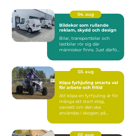
04. aug
Bildekor som rullande
reklam, skydd och design
Bilar, transportbilar och
lastbilar rör sig där
människor finns. Just därfö...
03. aug
Köpa fyrhjuling smarta val
för arbete och fritid
Att köpa en fyrhjuling är för
många ett stort steg,
oavsett om den ska
användas i skogen, på
gården ...
02. aug