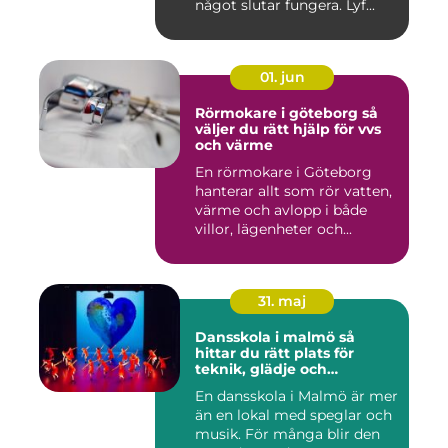
något slutar fungera. Lyf...
01. jun
Rörmokare i göteborg så
väljer du rätt hjälp för vvs
och värme
En rörmokare i Göteborg
hanterar allt som rör vatten,
värme och avlopp i både
villor, lägenheter och...
31. maj
Dansskola i malmö så
hittar du rätt plats för
teknik, glädje och
utveckling
En dansskola i Malmö är mer
än en lokal med speglar och
musik. För många blir den