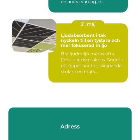
en andra vardag, e...
31. maj
Ljudabsorbent i tak
nyckeln till en tystare och
mer fokuserad miljö
Bra ljudmiljö märks ofta
först när den saknas. Sorlet i
ett öppet kontor, skrapande
stolar i en mats...
Adress