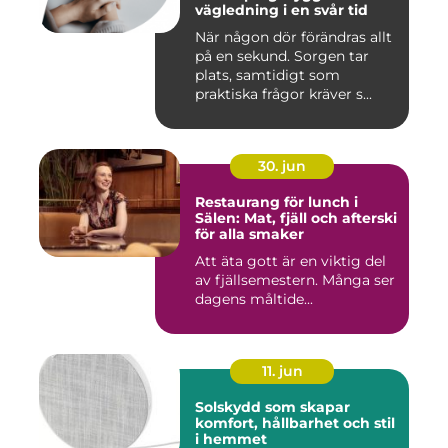
vägledning i en svår tid
När någon dör förändras allt
på en sekund. Sorgen tar
plats, samtidigt som
praktiska frågor kräver s...
30. jun
Restaurang för lunch i
Sälen: Mat, fjäll och afterski
för alla smaker
Att äta gott är en viktig del
av fjällsemestern. Många ser
dagens måltide...
11. jun
Solskydd som skapar
komfort, hållbarhet och stil
i hemmet