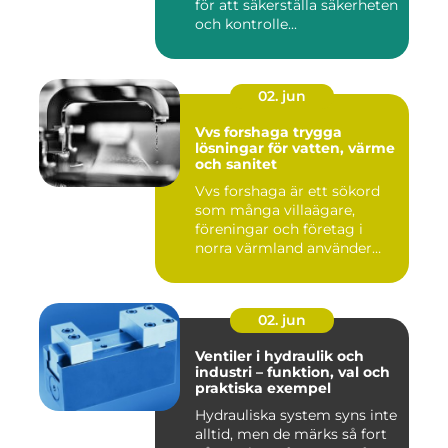
för att säkerställa säkerheten
och kontrolle...
02. jun
Vvs forshaga trygga
lösningar för vatten, värme
och sanitet
Vvs forshaga är ett sökord
som många villaägare,
föreningar och företag i
norra värmland använder
nä...
02. jun
Ventiler i hydraulik och
industri – funktion, val och
praktiska exempel
Hydrauliska system syns inte
alltid, men de märks så fort