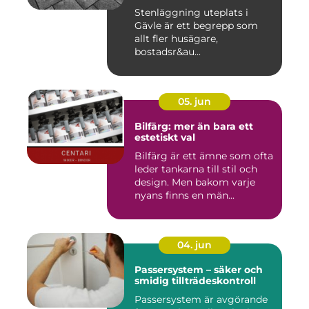
Stenläggning uteplats i
Gävle är ett begrepp som
allt fler husägare,
bostadsr&au...
05. jun
Bilfärg: mer än bara ett
estetiskt val
Bilfärg är ett ämne som ofta
leder tankarna till stil och
design. Men bakom varje
nyans finns en män...
04. jun
Passersystem – säker och
smidig tillträdeskontroll
Passersystem är avgörande