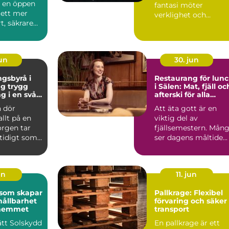
r en öppen
fantasi möter
l ett mer
verklighet och
t, säkrare
kreativitet stäl...
e
e. Gen...
jun
30. jun
gsbyrå i
Restaurang för lun
ygg
i Sälen: Mat, fjäll oc
g i en svår
afterski för alla
smaker
 dör
Att äta gott är en
allt på en
viktig del av
orgen tar
fjällsemestern. Mån
mtidigt som
ser dagens måltide...
frågor
un
11. jun
 som skapar
Pallkrage: Flexibel
hållbarhet
förvaring och säker
i hemmet
transport
rätt Solskydd
En pallkrage är ett