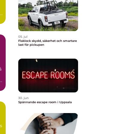
id
05. jul
Flaklock skydd, säkerhet och smartare
last för pickupen
å
n
30. jun
Spännande escape room i Uppsala
ns