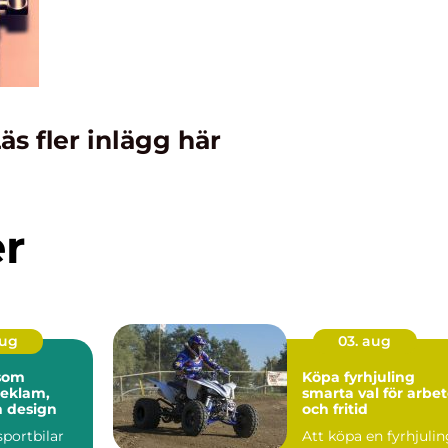
äs fler inlägg här
er
aug
03. aug
 som
Köpa fyrhjuling
reklam,
smarta val för arbe
h design
och fritid
sportbilar
Att köpa en fyrhjuli