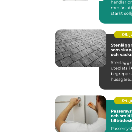
handlar 
mer än at
starkt soll
lösningar 
09. 
Stenläggn
som skapa
och vackr
utemiljöe
Stenläggn
uteplats i 
begrepp so
husägare,
bostadsr&a
04. 
Passersys
och smid
tillträdes
Passersys