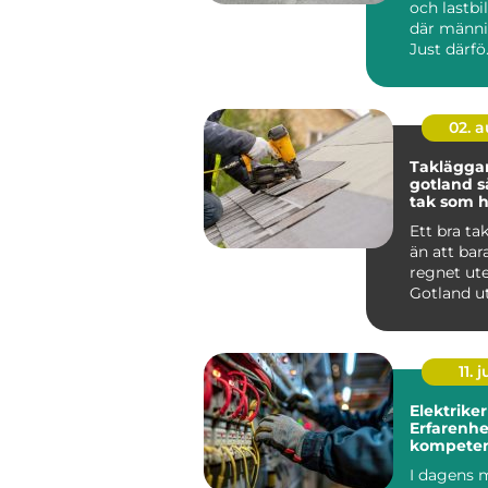
och lastbil
där männis
Just därfö.
02. 
Taklägga
gotland så får du ett
tak som hå
längden
Ett bra ta
än att bar
regnet ute
Gotland u
för kraftig
saltstän...
11. j
Elektriker
Erfarenhe
kompeten
Stockholm
I dagens 