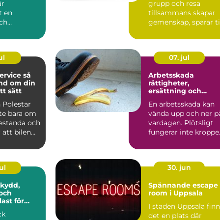
är
grupp och resa
t en
tillsammans skapar
och
gemenskap, sparar t
 del av
och gör logistiken
enklare....
ul
07. jul
rvice så
Arbetsskada
nd om din
rättigheter,
tt sätt
ersättning och
vägen vidare
 Polestar
En arbetsskada kan
nte bara om
vända upp och ner p
restanda och
vardagen. Plötsligt
r att bilen
fungerar inte kroppe
a ...
som vanligt, inkom...
ul
30. jun
Spännande escape
och
room i Uppsala
ast för
I staden Uppsala fin
ck
det en plats där