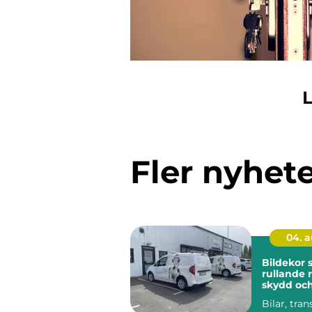
L
Fler nyhet
04. 
Bildekor
rullande 
skydd oc
Bilar, tran