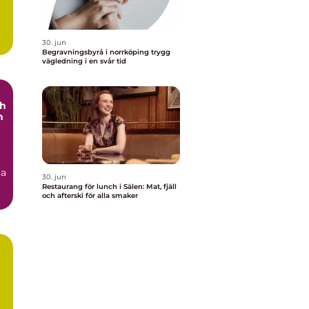
30. jun
Begravningsbyrå i norrköping trygg
vägledning i en svår tid
ch
h
ga
30. jun
Restaurang för lunch i Sälen: Mat, fjäll
och afterski för alla smaker