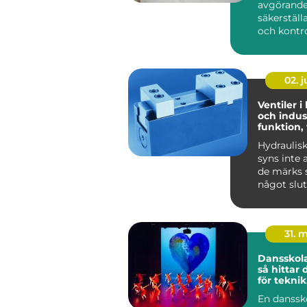
avgörande 
säkerställ
och kontrol
02. 
Ventiler i
och indust
funktion,
praktiska
Hydraulis
syns inte 
de märks s
något slut
Lyf...
31. 
Dansskol
så hittar 
för teknik
och utvec
En danssk