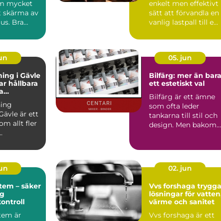
om mycket
enkelt men effektivt
t skärma av
sätt att förvandla en
jus. Bra
vanlig lastpall till e...
påverka...
jun
05. jun
ing i Gävle
Bilfärg: mer än bar
r hållbara
ett estetiskt val
a
Bilfärg är ett ämne
r
ing
som ofta leder
Gävle är ett
tankarna till stil och
m allt fler
design. Men bakom
varje nyans finns en
u...
män...
jun
02. jun
tem – säker
Vvs forshaga trygga
ig
lösningar för vatten
kontroll
värme och sanitet
tem är
Vvs forshaga är ett