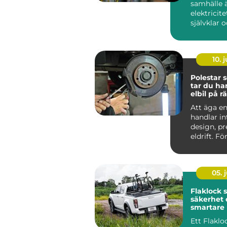
samhälle 
elektricite
självklar 
oumbärlig
v&ar...
10. j
Polestar se
tar du ha
elbil på rä
Att äga en
handlar i
design, p
eldrift. Fö
ska fortsätt
05. j
Flaklock skydd,
säkerhet 
smartare l
pickupen
Ett Flaklo