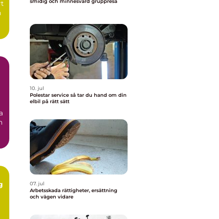
smidig och minnesvärd gruppresa
rt
n
10. jul
Polestar service så tar du hand om din
elbil på rätt sätt
a
n
g
07. jul
Arbetsskada rättigheter, ersättning
och vägen vidare