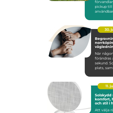
förvandla
pickup til
användbar
och renar
lastutrymm
30. 
Begravnin
norrköping tr
väglednin
tid
När någon
förändras 
sekund. S
plats, sa
praktiska 
kräver s...
11. j
Solskydd
komfort, 
och stil 
Att välja 