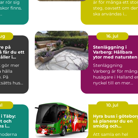
ar rör sig
är för många ett sto
kor finns.
steg, oavsett om de
..
ska användas i
skogen, på gården ...
aug
16. jul
re på
Stenläggning i
Varberg: Hållbara
ller i
ytor med natursten
k gör mer
Stenläggning
a hålla
Varberg är för mång
. På
husägare i Halland e
tsätts hus
nyckel till en mer...
 blåst,
ul
10. jul
 i Täby:
Hyra buss i götebor
t och
så planerar du en
s i
smidig och
s norrort
minnesvärd
moderna
Att samla en hel
gruppresa