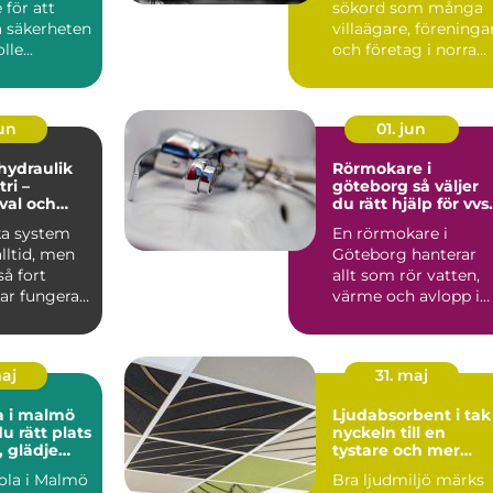
för att
sökord som många
a säkerheten
villaägare, föreninga
le...
och företag i norra
värmland använder
nä...
jun
01. jun
 hydraulik
Rörmokare i
ri –
göteborg så väljer
 val och
du rätt hjälp för vvs
 exempel
och värme
ka system
En rörmokare i
alltid, men
Göteborg hanterar
å fort
allt som rör vatten,
ar fungera.
värme och avlopp i
både villor,
lägenheter och...
maj
31. maj
a i malmö
Ljudabsorbent i tak
du rätt plats
nyckeln till en
, glädje
tystare och mer
kling
fokuserad miljö
ola i Malmö
Bra ljudmiljö märks