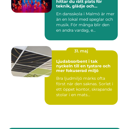
hittar du rätt plats för
teknik, glädje och
utveckling
En dansskola i Malmö är mer
än en lokal med speglar och
musik. För många blir den
en andra vardag, e...
31. maj
Ljudabsorbent i tak
nyckeln till en tystare och
mer fokuserad miljö
Bra ljudmiljö märks ofta
först när den saknas. Sorlet i
ett öppet kontor, skrapande
stolar i en mats...