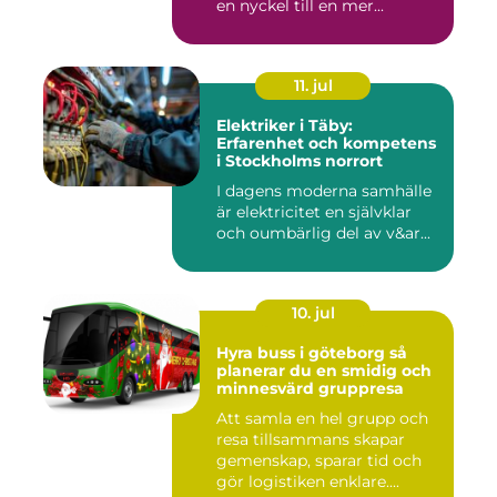
en nyckel till en mer...
11. jul
Elektriker i Täby:
Erfarenhet och kompetens
i Stockholms norrort
I dagens moderna samhälle
är elektricitet en självklar
och oumbärlig del av v&ar...
10. jul
Hyra buss i göteborg så
planerar du en smidig och
minnesvärd gruppresa
Att samla en hel grupp och
resa tillsammans skapar
gemenskap, sparar tid och
gör logistiken enklare....