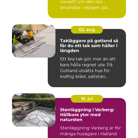
oavsett om den ska
användas i skogen, på
gården ...
02. aug
Takläggare på gotland så
får du ett tak som håller i
längden
Ett bra tak gör mer än att
bara hålla regnet ute. På
Gotland utsätts hus för
kraftig blåst, saltstän...
16. jul
Stenläggning i Varberg:
Hållbara ytor med
natursten
Stenläggning Varberg är för
många husägare i Halland