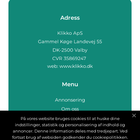
Adress
web:
www.klikko.dk
Menu
Annonsering
Om oss
Cookies
På vores website bruges cookies til at huske dine
indstillinger, statistik og personalisering af indhold og
Kontakta oss
annoncer. Denne information deles med tredjepart. Ved
Sitemap
fortsat brug af websiden godkender du cookiepolitikken.