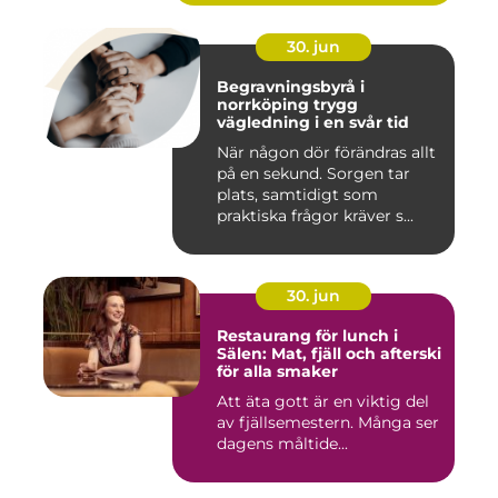
30. jun
Begravningsbyrå i
norrköping trygg
vägledning i en svår tid
När någon dör förändras allt
på en sekund. Sorgen tar
plats, samtidigt som
praktiska frågor kräver s...
30. jun
Restaurang för lunch i
Sälen: Mat, fjäll och afterski
för alla smaker
Att äta gott är en viktig del
av fjällsemestern. Många ser
dagens måltide...