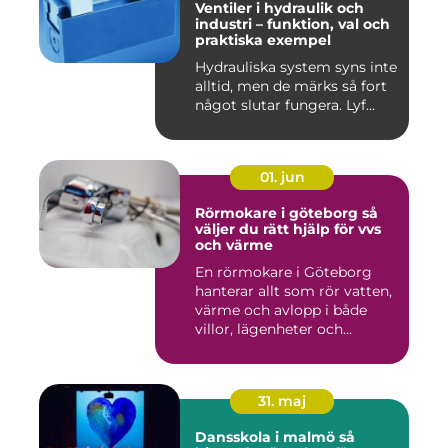
Ventiler i hydraulik och
industri – funktion, val och
praktiska exempel
Hydrauliska system syns inte
alltid, men de märks så fort
något slutar fungera. Lyf...
01. jun
Rörmokare i göteborg så
väljer du rätt hjälp för vvs
och värme
En rörmokare i Göteborg
hanterar allt som rör vatten,
värme och avlopp i både
villor, lägenheter och...
31. maj
Dansskola i malmö så