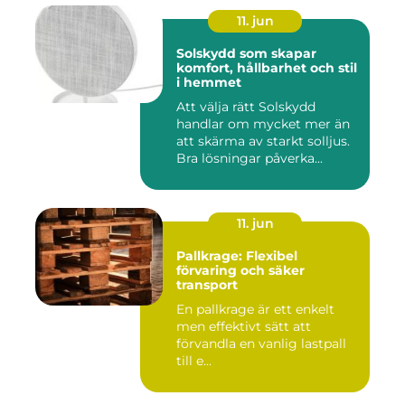
11. jun
Solskydd som skapar
komfort, hållbarhet och stil
i hemmet
Att välja rätt Solskydd
handlar om mycket mer än
att skärma av starkt solljus.
Bra lösningar påverka...
11. jun
Pallkrage: Flexibel
förvaring och säker
transport
En pallkrage är ett enkelt
men effektivt sätt att
förvandla en vanlig lastpall
till e...