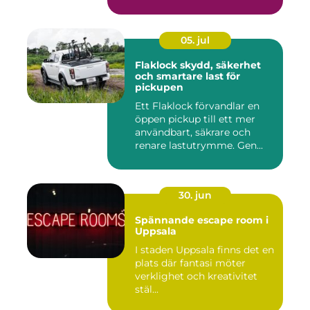
inkom...
05. jul
Flaklock skydd, säkerhet
och smartare last för
pickupen
Ett Flaklock förvandlar en
öppen pickup till ett mer
användbart, säkrare och
renare lastutrymme. Gen...
30. jun
Spännande escape room i
Uppsala
I staden Uppsala finns det en
plats där fantasi möter
verklighet och kreativitet
stäl...