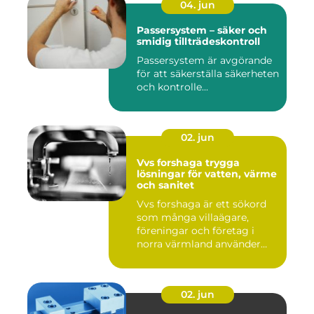
04. jun
Passersystem – säker och
smidig tillträdeskontroll
Passersystem är avgörande
för att säkerställa säkerheten
och kontrolle...
02. jun
Vvs forshaga trygga
lösningar för vatten, värme
och sanitet
Vvs forshaga är ett sökord
som många villaägare,
föreningar och företag i
norra värmland använder
nä...
02. jun