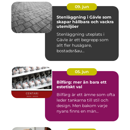
09. jun
Stenläggning i Gävle som
skapar hållbara och vackra
utemiljöer
Stenläggning uteplats i
Gävle är ett begrepp som
allt fler husägare,
bostadsr&au...
05. jun
Bilfärg: mer än bara ett
estetiskt val
Bilfärg är ett ämne som ofta
leder tankarna till stil och
design. Men bakom varje
nyans finns en män...