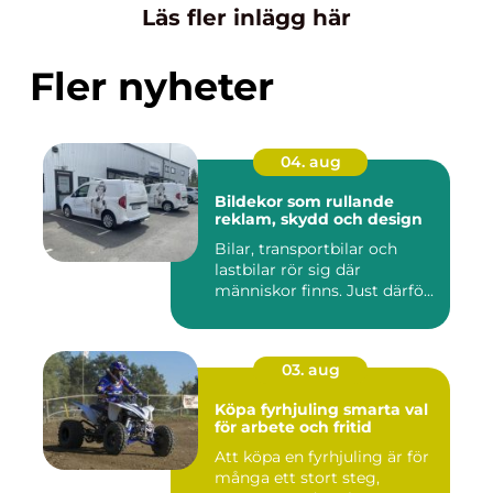
Läs fler inlägg här
Fler nyheter
04. aug
Bildekor som rullande
reklam, skydd och design
Bilar, transportbilar och
lastbilar rör sig där
människor finns. Just därfö...
03. aug
Köpa fyrhjuling smarta val
för arbete och fritid
Att köpa en fyrhjuling är för
många ett stort steg,