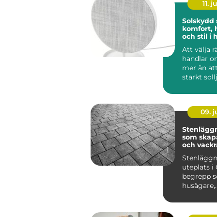
11. j
Solskydd
komfort, 
och stil 
Att välja 
handlar 
mer än at
starkt soll
lösningar 
09. 
Stenläggn
som skapa
och vackr
utemiljöe
Stenläggn
uteplats i 
begrepp so
husägare,
bostadsr&a