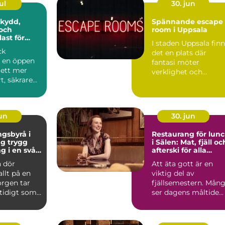
ul
30. jun
Spännande escape
och
room i Uppsala
ast för
I staden Uppsala fin
ck
det en plats där
r en öppen
fantasi möter
l ett mer
verklighet och
t, säkrare
kreativitet stäl...
e
e. Gen...
jun
30. jun
gsbyrå i
Restaurang för lun
ygg
i Sälen: Mat, fjäll oc
g i en svår
afterski för alla
smaker
 dör
Att äta gott är en
allt på en
viktig del av
orgen tar
fjällsemestern. Mån
mtidigt som
ser dagens måltide...
frågor