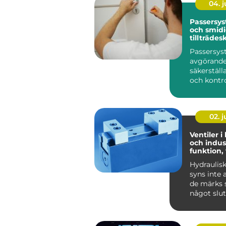
04. 
Passersys
och smid
tillträdes
Passersys
avgörande 
säkerställ
och kontrol
02. 
Ventiler i
och indust
funktion,
praktiska
Hydraulis
syns inte 
de märks s
något slut
Lyf...