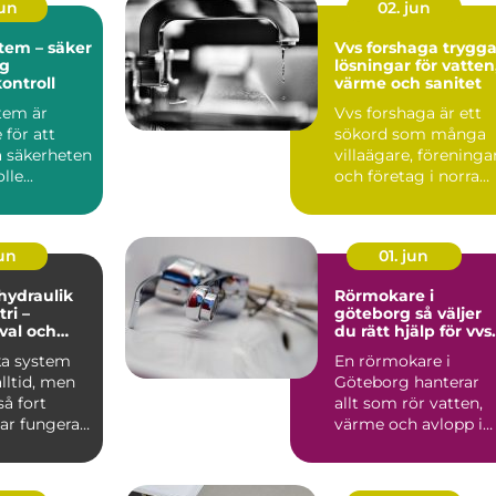
jun
02. jun
tem – säker
Vvs forshaga trygga
ig
lösningar för vatten
kontroll
värme och sanitet
tem är
Vvs forshaga är ett
för att
sökord som många
a säkerheten
villaägare, föreninga
le...
och företag i norra
värmland använder
nä...
jun
01. jun
 hydraulik
Rörmokare i
ri –
göteborg så väljer
 val och
du rätt hjälp för vvs
 exempel
och värme
ka system
En rörmokare i
alltid, men
Göteborg hanterar
å fort
allt som rör vatten,
ar fungera.
värme och avlopp i
både villor,
lägenheter och...