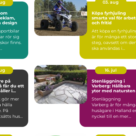
aug
03. aug
 som
Köpa fyrhjuling
reklam,
smarta val för arbe
h design
och fritid
sportbilar
Att köpa en fyrhjuli
ar rör sig
är för många ett sto
kor finns.
steg, oavsett om de
..
ska användas i
skogen, på gården ...
aug
16. jul
re på
Stenläggning i
Varberg: Hållbara
ller i
ytor med natursten
k gör mer
Stenläggning
a hålla
Varberg är för mång
. På
husägare i Halland e
tsätts hus
nyckel till en mer...
 blåst,