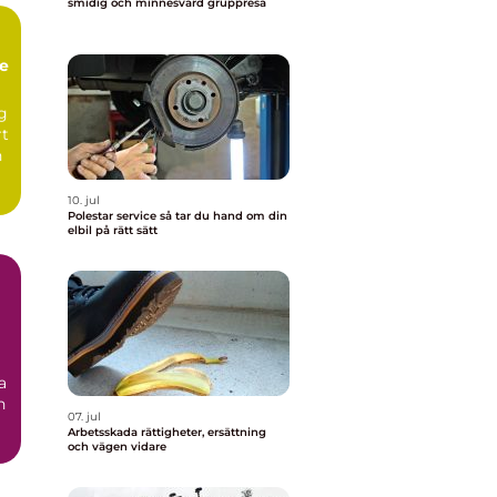
smidig och minnesvärd gruppresa
te
ng
rt
n
10. jul
Polestar service så tar du hand om din
elbil på rätt sätt
a
n
07. jul
Arbetsskada rättigheter, ersättning
och vägen vidare