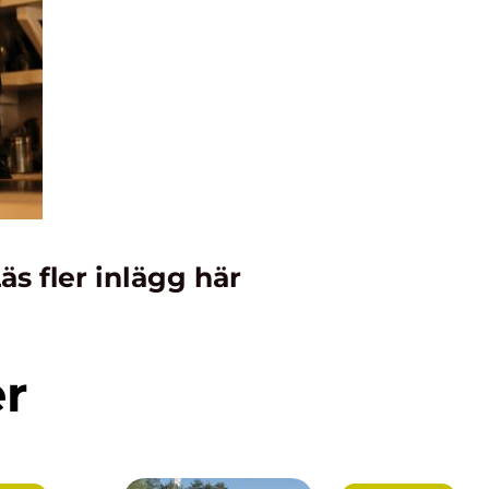
äs fler inlägg här
er