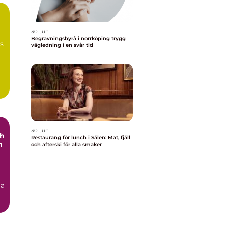
30. jun
Begravningsbyrå i norrköping trygg
ns
vägledning i en svår tid
30. jun
ch
Restaurang för lunch i Sälen: Mat, fjäll
h
och afterski för alla smaker
ga