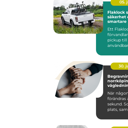
05. j
Flaklock skydd,
säkerhet 
smartare l
pickupen
Ett Flaklo
förvandla
pickup til
användbar
och renar
lastutrymm
30. 
Begravnin
norrköping tr
väglednin
tid
När någon
förändras 
sekund. S
plats, sa
praktiska 
kräver s...