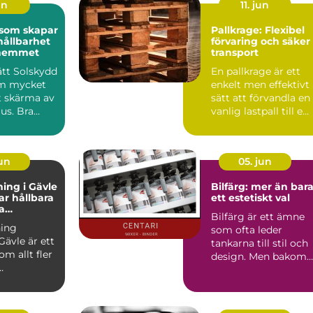
un
11. jun
 som skapar
Pallkrage: Flexibel
hållbarhet
förvaring och säker
i hemmet
transport
rätt Solskydd
En pallkrage är ett
om mycket
enkelt men effektivt
t skärma av
sätt att förvandla en
jus. Bra
vanlig lastpall till e...
påverka...
jun
05. jun
ing i Gävle
Bilfärg: mer än bar
r hållbara
ett estetiskt val
a
Bilfärg är ett ämne
r
ing
som ofta leder
Gävle är ett
tankarna till stil och
m allt fler
design. Men bakom
varje nyans finns en
u...
män...