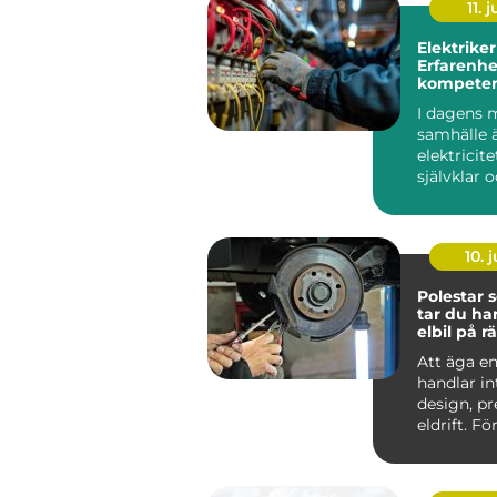
11. j
Elektriker
Erfarenhe
kompeten
Stockholm
I dagens 
samhälle 
elektricite
självklar 
oumbärlig
v&ar...
10. j
Polestar se
tar du ha
elbil på rä
Att äga en
handlar i
design, p
eldrift. Fö
ska fortsätt