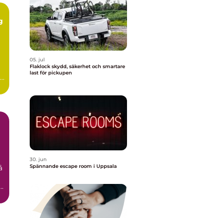
g
05. jul
Flaklock skydd, säkerhet och smartare
last för pickupen
id
30. jun
Spännande escape room i Uppsala
å
n