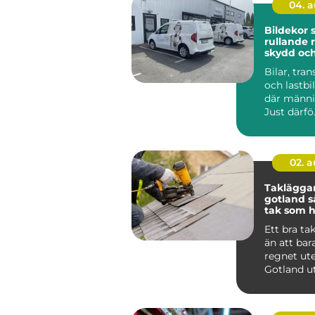
04. 
Bildekor
rullande 
skydd oc
Bilar, tran
och lastbil
där männis
Just därfö.
02. 
Taklägga
gotland så får du ett
tak som hå
längden
Ett bra ta
än att bar
regnet ute
Gotland u
för kraftig
saltstän...