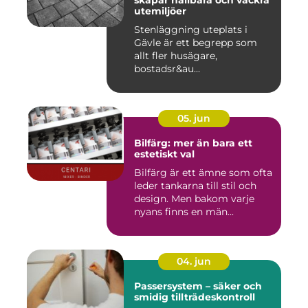
skapar hållbara och vackra
utemiljöer
Stenläggning uteplats i
Gävle är ett begrepp som
allt fler husägare,
bostadsr&au...
05. jun
Bilfärg: mer än bara ett
estetiskt val
Bilfärg är ett ämne som ofta
leder tankarna till stil och
design. Men bakom varje
nyans finns en män...
04. jun
Passersystem – säker och
smidig tillträdeskontroll