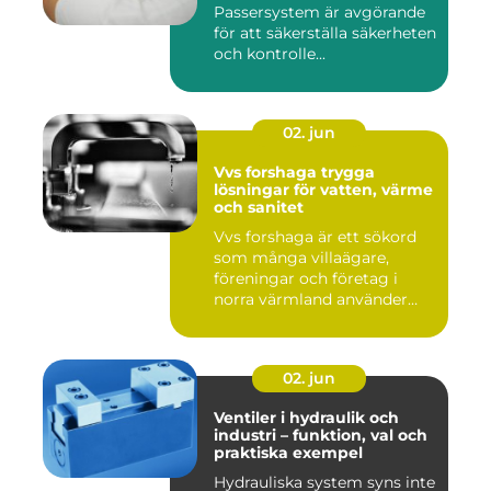
Passersystem är avgörande
för att säkerställa säkerheten
och kontrolle...
02. jun
Vvs forshaga trygga
lösningar för vatten, värme
och sanitet
Vvs forshaga är ett sökord
som många villaägare,
föreningar och företag i
norra värmland använder
nä...
02. jun
Ventiler i hydraulik och
industri – funktion, val och
praktiska exempel
Hydrauliska system syns inte