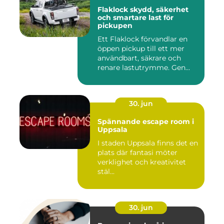
Flaklock skydd, säkerhet
och smartare last för
pickupen
Ett Flaklock förvandlar en
öppen pickup till ett mer
användbart, säkrare och
renare lastutrymme. Gen...
30. jun
Spännande escape room i
Uppsala
I staden Uppsala finns det en
plats där fantasi möter
verklighet och kreativitet
stäl...
30. jun