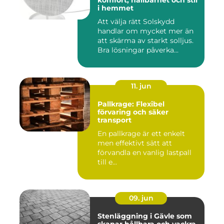
komfort, hållbarhet och stil
i hemmet
Att välja rätt Solskydd
handlar om mycket mer än
att skärma av starkt solljus.
Bra lösningar påverka...
11. jun
Pallkrage: Flexibel
förvaring och säker
transport
En pallkrage är ett enkelt
men effektivt sätt att
förvandla en vanlig lastpall
till e...
09. jun
Stenläggning i Gävle som