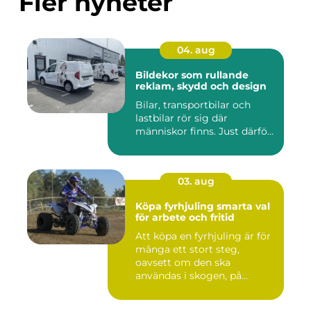
Fler nyheter
04. aug
Bildekor som rullande
reklam, skydd och design
Bilar, transportbilar och
lastbilar rör sig där
människor finns. Just därfö...
03. aug
Köpa fyrhjuling smarta val
för arbete och fritid
Att köpa en fyrhjuling är för
många ett stort steg,
oavsett om den ska
användas i skogen, på
gården ...