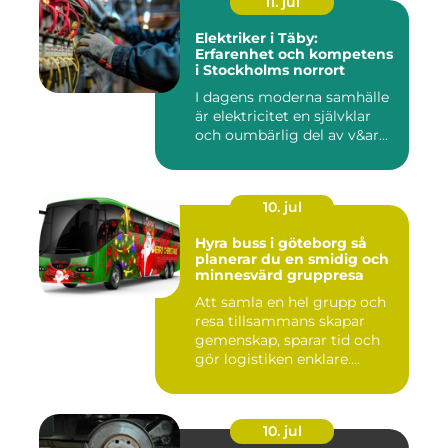
11. jul
Elektriker i Täby:
Erfarenhet och kompetens
i Stockholms norrort
I dagens moderna samhälle
är elektricitet en självklar
och oumbärlig del av v&ar...
10. jul
Hyra buss i göteborg så
planerar du en smidig och
minnesvärd gruppresa
Att samla en hel grupp och
resa tillsammans skapar
gemenskap, sparar tid och
gör logistiken enklare....
10. jul