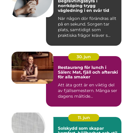
Begravningsbyrå i
norrköping trygg
vägledning i en svår tid
När någon dör förändras allt
på en sekund. Sorgen tar
plats, samtidigt som
praktiska frågor kräver s...
30. jun
Restaurang för lunch i
Sälen: Mat, fjäll och afterski
för alla smaker
Att äta gott är en viktig del
av fjällsemestern. Många ser
dagens måltide...
11. jun
Solskydd som skapar