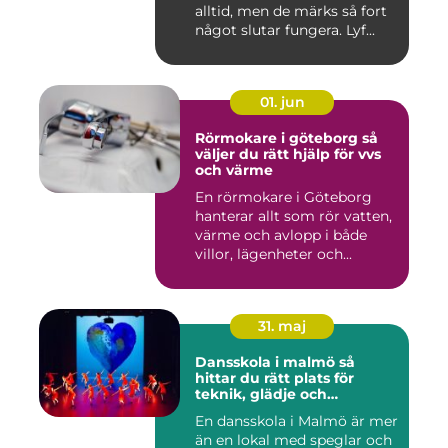
alltid, men de märks så fort
något slutar fungera. Lyf...
01. jun
Rörmokare i göteborg så
väljer du rätt hjälp för vvs
och värme
En rörmokare i Göteborg
hanterar allt som rör vatten,
värme och avlopp i både
villor, lägenheter och...
31. maj
Dansskola i malmö så
hittar du rätt plats för
teknik, glädje och
utveckling
En dansskola i Malmö är mer
än en lokal med speglar och