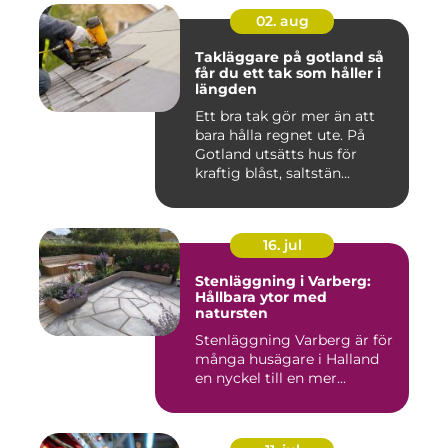
02. aug
Takläggare på gotland så
får du ett tak som håller i
längden
Ett bra tak gör mer än att
bara hålla regnet ute. På
Gotland utsätts hus för
kraftig blåst, saltstän...
16. jul
Stenläggning i Varberg:
Hållbara ytor med
natursten
Stenläggning Varberg är för
många husägare i Halland
en nyckel till en mer...