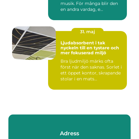
musik. För många blir den
en andra vardag, e...
31. maj
Ljudabsorbent i tak
nyckeln till en tystare och
mer fokuserad miljö
Bra ljudmiljö märks ofta
först när den saknas. Sorlet i
ett öppet kontor, skrapande
stolar i en mats...
Adress