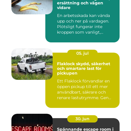
ersättning och vägen
vidare
En arbetsskada kan vända
upp och ner på vardagen.
Plötsligt fungerar inte
kroppen som vanligt,
inkom...
05. jul
Flaklock skydd, säkerhet
och smartare last för
pickupen
Ett Flaklock förvandlar en
öppen pickup till ett mer
användbart, säkrare och
renare lastutrymme. Gen...
30. jun
Spännande escape room i