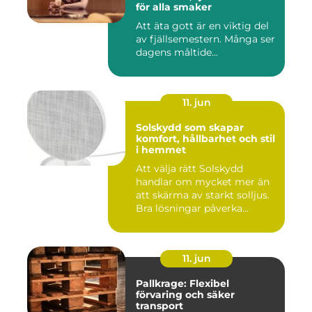
för alla smaker
Att äta gott är en viktig del
av fjällsemestern. Många ser
dagens måltide...
11. jun
Solskydd som skapar
komfort, hållbarhet och stil
i hemmet
Att välja rätt Solskydd
handlar om mycket mer än
att skärma av starkt solljus.
Bra lösningar påverka...
11. jun
Pallkrage: Flexibel
förvaring och säker
transport