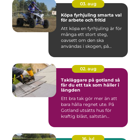
03. aug
Köpa fyrhjuling smarta val
för arbete och fritid
Att köpa en fyrhjuling är för
många ett stort steg,
oavsett om den ska
användas i skogen, på
gården ...
02. aug
Takläggare på gotland så
får du ett tak som håller i
längden
Ett bra tak gör mer än att
bara hålla regnet ute. På
Gotland utsätts hus för
kraftig blåst, saltstän...
16. jul