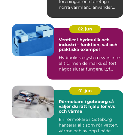
föreningar och företag i
norra värmland använder
nä...
02. jun
Ventiler i hydraulik och
industri – funktion, val och
praktiska exempel
Hydrauliska system syns inte
alltid, men de märks så fort
något slutar fungera. Lyf...
01. jun
Rörmokare i göteborg så
väljer du rätt hjälp för vvs
och värme
En rörmokare i Göteborg
hanterar allt som rör vatten,
värme och avlopp i både