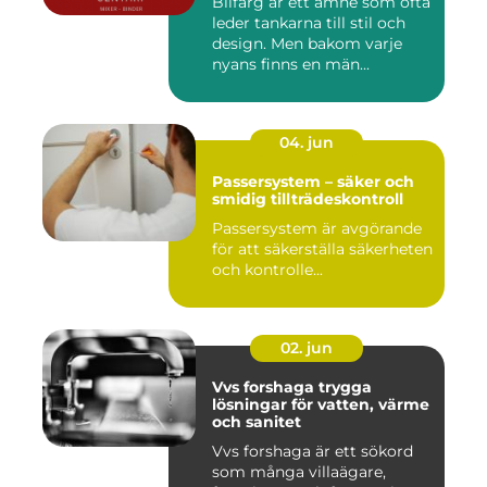
Bilfärg är ett ämne som ofta
leder tankarna till stil och
design. Men bakom varje
nyans finns en män...
04. jun
Passersystem – säker och
smidig tillträdeskontroll
Passersystem är avgörande
för att säkerställa säkerheten
och kontrolle...
02. jun
Vvs forshaga trygga
lösningar för vatten, värme
och sanitet
Vvs forshaga är ett sökord
som många villaägare,