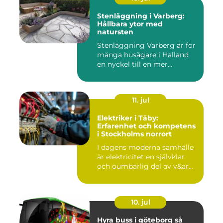
Stenläggning i Varberg:
Hållbara ytor med
natursten
Stenläggning Varberg är för
många husägare i Halland
en nyckel till en mer...
11. jul
Elektriker i Täby:
Erfarenhet och kompetens
i Stockholms norrort
I dagens moderna samhälle
är elektricitet en självklar
och oumbärlig del av v&ar...
10. jul
Hyra buss i göteborg så