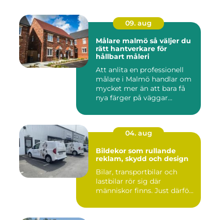
09. aug
Målare malmö så väljer du
rätt hantverkare för
hållbart måleri
Att anlita en professionell
målare i Malmö handlar om
mycket mer än att bara få
nya färger på väggar...
04. aug
Bildekor som rullande
reklam, skydd och design
Bilar, transportbilar och
lastbilar rör sig där
människor finns. Just därfö...