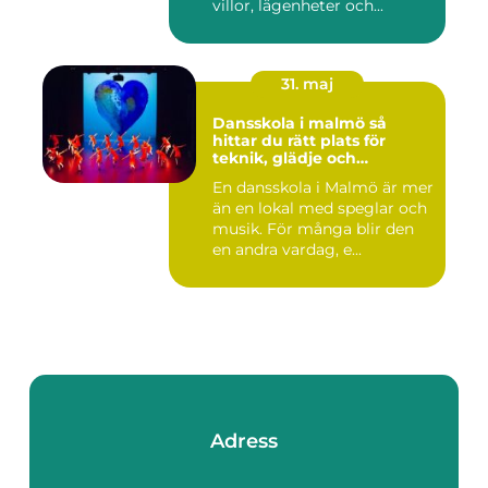
villor, lägenheter och...
31. maj
Dansskola i malmö så
hittar du rätt plats för
teknik, glädje och
utveckling
En dansskola i Malmö är mer
än en lokal med speglar och
musik. För många blir den
en andra vardag, e...
Adress