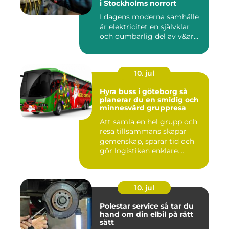
i Stockholms norrort
I dagens moderna samhälle
är elektricitet en självklar
och oumbärlig del av v&ar...
10. jul
Hyra buss i göteborg så
planerar du en smidig och
minnesvärd gruppresa
Att samla en hel grupp och
resa tillsammans skapar
gemenskap, sparar tid och
gör logistiken enklare....
10. jul
Polestar service så tar du
hand om din elbil på rätt
sätt