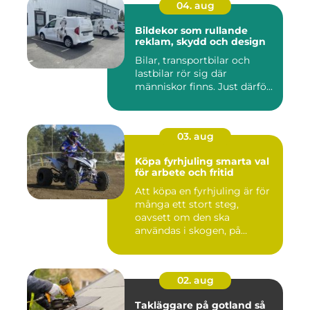
04. aug
Bildekor som rullande
reklam, skydd och design
Bilar, transportbilar och
lastbilar rör sig där
människor finns. Just därfö...
03. aug
Köpa fyrhjuling smarta val
för arbete och fritid
Att köpa en fyrhjuling är för
många ett stort steg,
oavsett om den ska
användas i skogen, på
gården ...
02. aug
Takläggare på gotland så