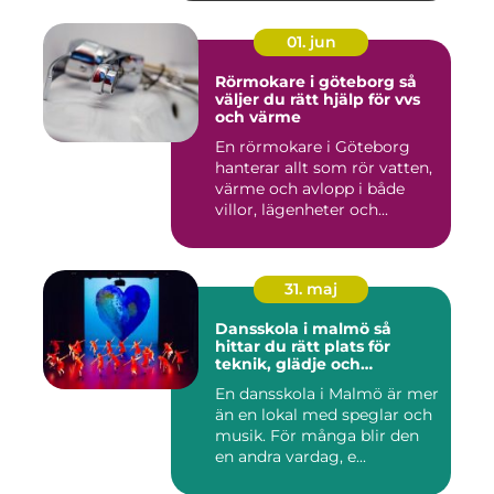
01. jun
Rörmokare i göteborg så
väljer du rätt hjälp för vvs
och värme
En rörmokare i Göteborg
hanterar allt som rör vatten,
värme och avlopp i både
villor, lägenheter och...
31. maj
Dansskola i malmö så
hittar du rätt plats för
teknik, glädje och
utveckling
En dansskola i Malmö är mer
än en lokal med speglar och
musik. För många blir den
en andra vardag, e...