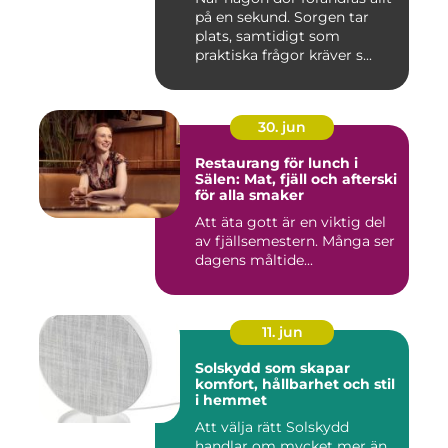
på en sekund. Sorgen tar
plats, samtidigt som
praktiska frågor kräver s...
30. jun
Restaurang för lunch i
Sälen: Mat, fjäll och afterski
för alla smaker
Att äta gott är en viktig del
av fjällsemestern. Många ser
dagens måltide...
11. jun
Solskydd som skapar
komfort, hållbarhet och stil
i hemmet
Att välja rätt Solskydd
handlar om mycket mer än