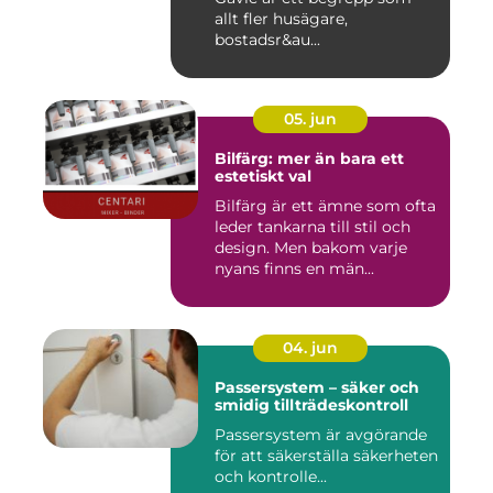
allt fler husägare,
bostadsr&au...
05. jun
Bilfärg: mer än bara ett
estetiskt val
Bilfärg är ett ämne som ofta
leder tankarna till stil och
design. Men bakom varje
nyans finns en män...
04. jun
Passersystem – säker och
smidig tillträdeskontroll
Passersystem är avgörande
för att säkerställa säkerheten
och kontrolle...