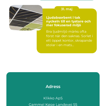
31. maj
Ljudabsorbent i tak
nyckeln till en tystare och
mer fokuserad miljö
Bra ljudmiljö märks ofta
först när den saknas. Sorlet i
ett öppet kontor, skrapande
stolar i en mats...
Adress