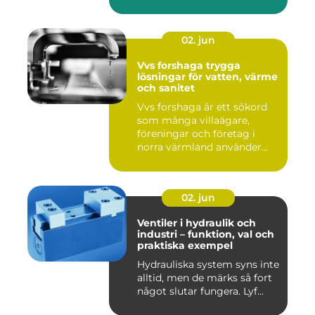
02. jun
Vvs forshaga trygga
lösningar för vatten, värme
och sanitet
Vvs forshaga är ett sökord
som många villaägare,
föreningar och företag i
norra värmland använder
nä...
02. jun
Ventiler i hydraulik och
industri – funktion, val och
praktiska exempel
Hydrauliska system syns inte
alltid, men de märks så fort
något slutar fungera. Lyf...