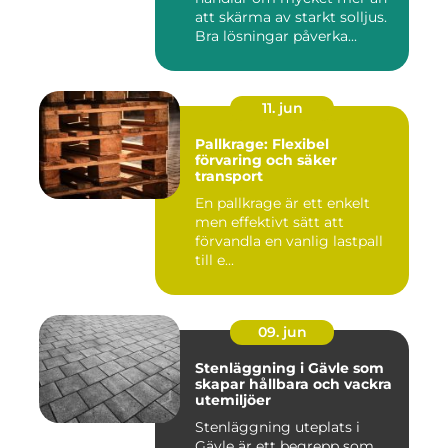
att skärma av starkt solljus.
Bra lösningar påverka...
11. jun
Pallkrage: Flexibel
förvaring och säker
transport
En pallkrage är ett enkelt
men effektivt sätt att
förvandla en vanlig lastpall
till e...
09. jun
Stenläggning i Gävle som
skapar hållbara och vackra
utemiljöer
Stenläggning uteplats i
Gävle är ett begrepp som