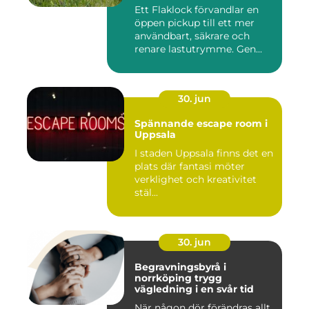
Ett Flaklock förvandlar en
öppen pickup till ett mer
användbart, säkrare och
renare lastutrymme. Gen...
30. jun
Spännande escape room i
Uppsala
I staden Uppsala finns det en
plats där fantasi möter
verklighet och kreativitet
stäl...
30. jun
Begravningsbyrå i
norrköping trygg
vägledning i en svår tid
När någon dör förändras allt