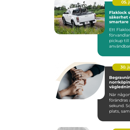
05. j
Flaklock skydd,
säkerhet 
smartare l
pickupen
Ett Flaklo
förvandla
pickup til
användbar
och renar
lastutrymm
30. 
Begravnin
norrköping tr
väglednin
tid
När någon
förändras 
sekund. S
plats, sa
praktiska 
kräver s...