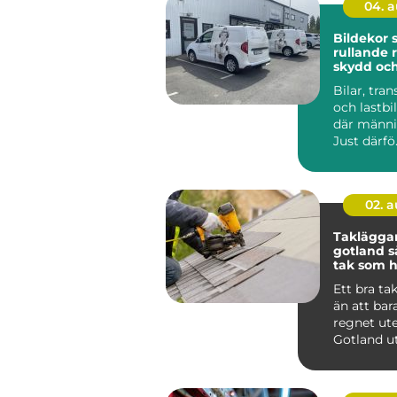
04. 
Bildekor
rullande 
skydd oc
Bilar, tran
och lastbil
där männis
Just därfö.
02. 
Taklägga
gotland så får du ett
tak som hå
längden
Ett bra ta
än att bar
regnet ute
Gotland u
för kraftig
saltstän...