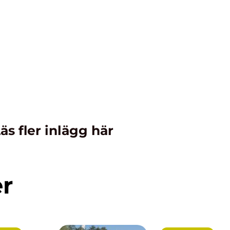
äs fler inlägg här
er