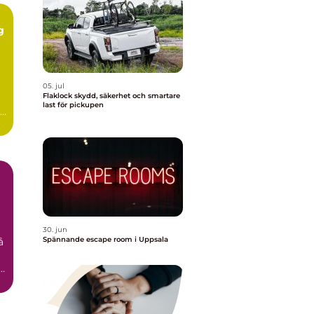
g
05. jul
Flaklock skydd, säkerhet och smartare
last för pickupen
id
30. jun
Spännande escape room i Uppsala
å
n