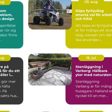
aug
03. aug
 som
Köpa fyrhjuling
reklam,
smarta val för arbe
h design
och fritid
sportbilar
Att köpa en fyrhjuli
ar rör sig
är för många ett sto
kor finns.
steg, oavsett om de
..
ska användas i
skogen, på gården ...
aug
16. jul
re på
Stenläggning i
Varberg: Hållbara
ller i
ytor med natursten
k gör mer
Stenläggning
a hålla
Varberg är för mång
. På
husägare i Halland e
tsätts hus
nyckel till en mer...
 blåst,