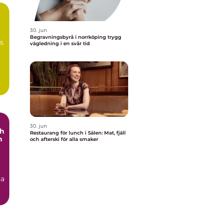
30. jun
Begravningsbyrå i norrköping trygg
ns
vägledning i en svår tid
30. jun
ch
Restaurang för lunch i Sälen: Mat, fjäll
h
och afterski för alla smaker
ga