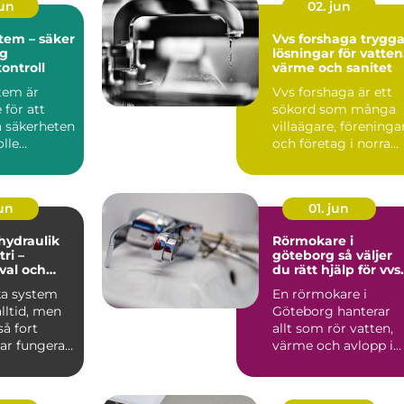
jun
02. jun
tem – säker
Vvs forshaga trygga
ig
lösningar för vatten
kontroll
värme och sanitet
tem är
Vvs forshaga är ett
för att
sökord som många
a säkerheten
villaägare, föreninga
le...
och företag i norra
värmland använder
nä...
jun
01. jun
 hydraulik
Rörmokare i
ri –
göteborg så väljer
 val och
du rätt hjälp för vvs
 exempel
och värme
ka system
En rörmokare i
alltid, men
Göteborg hanterar
å fort
allt som rör vatten,
ar fungera.
värme och avlopp i
både villor,
lägenheter och...