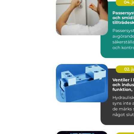
04. 
Passersys
och smid
tillträdes
Passersys
avgörande 
säkerställ
och kontrol
02. 
Ventiler i
och indust
funktion,
praktiska
Hydraulis
syns inte 
de märks s
något slut
Lyf...