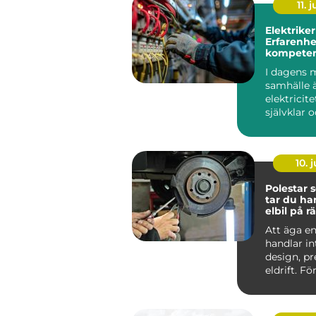
11. j
Elektriker
Erfarenhe
kompeten
Stockholm
I dagens 
samhälle 
elektricite
självklar 
oumbärlig
v&ar...
10. j
Polestar se
tar du ha
elbil på rä
Att äga en
handlar i
design, p
eldrift. Fö
ska fortsätt