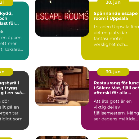
ul
30. jun
Spännande escape
och
room i Uppsala
ast för
I staden Uppsala fin
ck
det en plats där
r en öppen
fantasi möter
l ett mer
verklighet och
t, säkrare
kreativitet stäl...
e
e. Gen...
jun
30. jun
gsbyrå i
Restaurang för lun
ygg
i Sälen: Mat, fjäll oc
g i en svår
afterski för alla
smaker
 dör
Att äta gott är en
allt på en
viktig del av
orgen tar
fjällsemestern. Mån
mtidigt som
ser dagens måltide...
frågor