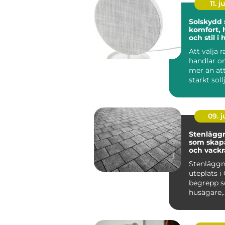
11. j
Solskydd
komfort, 
och stil 
Att välja 
handlar 
mer än at
starkt soll
lösningar 
09. 
Stenläggn
som skapa
och vackr
utemiljöe
Stenläggn
uteplats i 
begrepp so
husägare,
bostadsr&a