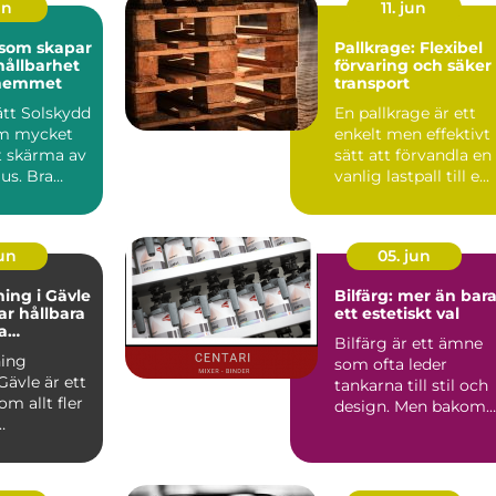
un
11. jun
 som skapar
Pallkrage: Flexibel
hållbarhet
förvaring och säker
i hemmet
transport
rätt Solskydd
En pallkrage är ett
om mycket
enkelt men effektivt
t skärma av
sätt att förvandla en
jus. Bra
vanlig lastpall till e...
påverka...
jun
05. jun
ing i Gävle
Bilfärg: mer än bar
r hållbara
ett estetiskt val
a
Bilfärg är ett ämne
r
ing
som ofta leder
Gävle är ett
tankarna till stil och
m allt fler
design. Men bakom
varje nyans finns en
u...
män...