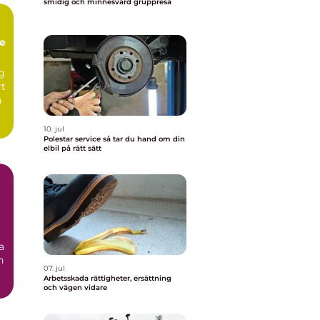
smidig och minnesvärd gruppresa
te
ng
rt
n
10. jul
Polestar service så tar du hand om din
elbil på rätt sätt
a
n
07. jul
Arbetsskada rättigheter, ersättning
och vägen vidare