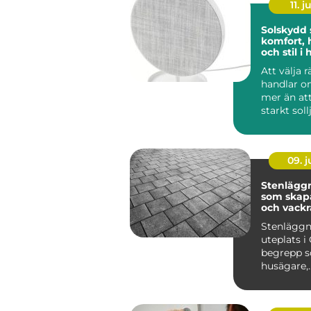
11. j
Solskydd
komfort, 
och stil 
Att välja 
handlar 
mer än at
starkt soll
lösningar 
09. 
Stenläggn
som skapa
och vackr
utemiljöe
Stenläggn
uteplats i 
begrepp so
husägare,
bostadsr&a