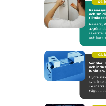
04. 
Passersys
och smid
tillträdes
Passersys
avgörande 
säkerställ
och kontrol
02. 
Ventiler i
och indust
funktion,
praktiska
Hydraulis
syns inte 
de märks s
något slut
Lyf...