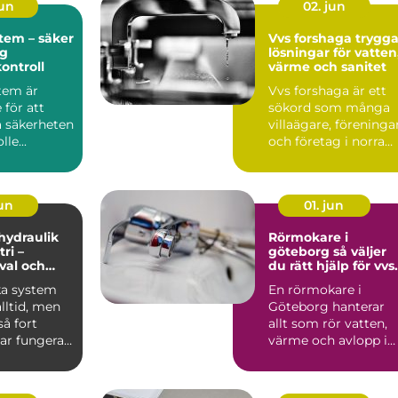
jun
02. jun
tem – säker
Vvs forshaga trygga
ig
lösningar för vatten
kontroll
värme och sanitet
tem är
Vvs forshaga är ett
för att
sökord som många
a säkerheten
villaägare, föreninga
le...
och företag i norra
värmland använder
nä...
jun
01. jun
 hydraulik
Rörmokare i
ri –
göteborg så väljer
 val och
du rätt hjälp för vvs
 exempel
och värme
ka system
En rörmokare i
alltid, men
Göteborg hanterar
å fort
allt som rör vatten,
ar fungera.
värme och avlopp i
både villor,
lägenheter och...