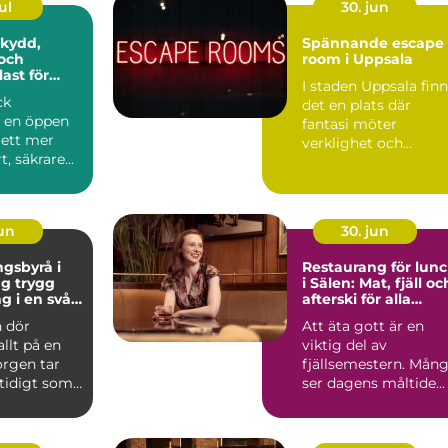
ul
30. jun
Spännande escape
och
room i Uppsala
ast för
I staden Uppsala fin
ck
det en plats där
r en öppen
fantasi möter
l ett mer
verklighet och
t, säkrare
kreativitet stäl...
e
e. Gen...
jun
30. jun
gsbyrå i
Restaurang för lun
ygg
i Sälen: Mat, fjäll oc
g i en svår
afterski för alla
smaker
 dör
Att äta gott är en
allt på en
viktig del av
orgen tar
fjällsemestern. Mån
mtidigt som
ser dagens måltide...
frågor