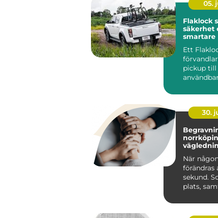
05. j
Flaklock skydd,
säkerhet 
smartare l
pickupen
Ett Flaklo
förvandla
pickup til
användbar
och renar
lastutrymm
30. 
Begravnin
norrköping tr
väglednin
tid
När någon
förändras 
sekund. S
plats, sa
praktiska 
kräver s...