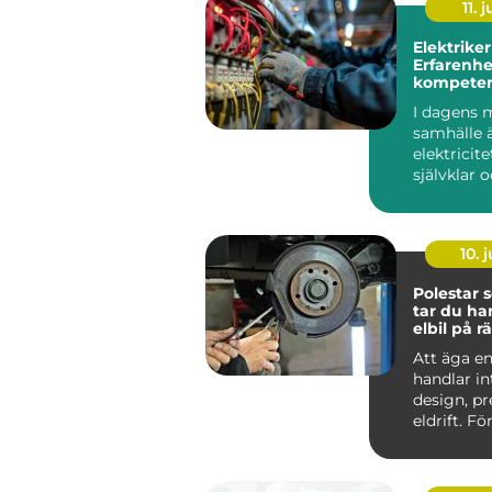
11. j
Elektriker
Erfarenhe
kompeten
Stockholm
I dagens 
samhälle 
elektricite
självklar 
oumbärlig
v&ar...
10. j
Polestar se
tar du ha
elbil på rä
Att äga en
handlar i
design, p
eldrift. Fö
ska fortsätt