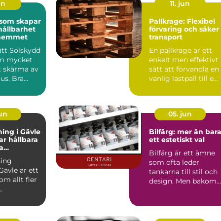
un
11. jun
 som skapar
Pallkrage: Flexibel
hållbarhet
förvaring och säker
i hemmet
transport
rätt Solskydd
En pallkrage är ett
om mycket
enkelt men effektivt
t skärma av
sätt att förvandla en
jus. Bra
vanlig lastpall till e...
påverka...
jun
05. jun
ing i Gävle
Bilfärg: mer än bar
r hållbara
ett estetiskt val
a
Bilfärg är ett ämne
r
ing
som ofta leder
Gävle är ett
tankarna till stil och
m allt fler
design. Men bakom
varje nyans finns en
u...
män...