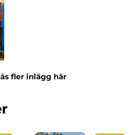
äs fler inlägg här
er