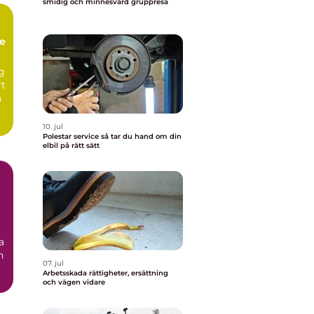
smidig och minnesvärd gruppresa
te
ng
rt
n
10. jul
Polestar service så tar du hand om din
elbil på rätt sätt
a
n
07. jul
Arbetsskada rättigheter, ersättning
och vägen vidare