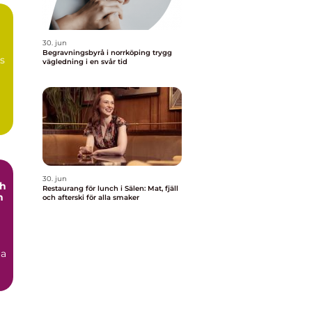
30. jun
Begravningsbyrå i norrköping trygg
ns
vägledning i en svår tid
30. jun
ch
Restaurang för lunch i Sälen: Mat, fjäll
h
och afterski för alla smaker
ga