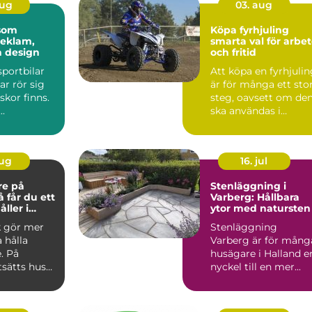
aug
03. aug
 som
Köpa fyrhjuling
reklam,
smarta val för arbe
h design
och fritid
sportbilar
Att köpa en fyrhjuli
ar rör sig
är för många ett sto
kor finns.
steg, oavsett om de
..
ska användas i
skogen, på gården ...
aug
16. jul
re på
Stenläggning i
Varberg: Hållbara
ller i
ytor med natursten
k gör mer
Stenläggning
a hålla
Varberg är för mång
. På
husägare i Halland e
tsätts hus
nyckel till en mer...
 blåst,