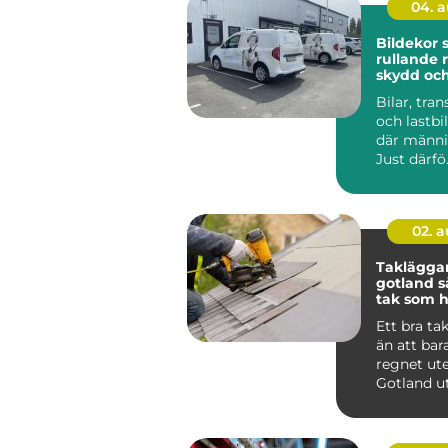
04. 
Bildekor
rullande 
skydd oc
Bilar, tran
och lastbil
där männis
Just därfö.
02. 
Taklägga
gotland så får du ett
tak som hå
längden
Ett bra ta
än att bar
regnet ute
Gotland u
för kraftig
saltstän...