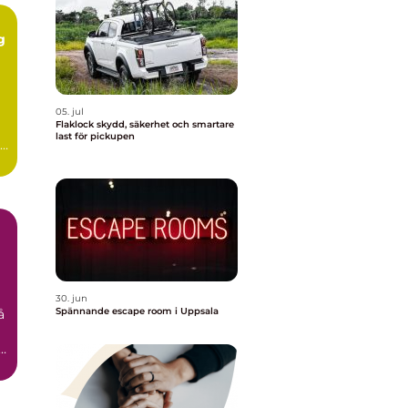
g
05. jul
Flaklock skydd, säkerhet och smartare
last för pickupen
id
30. jun
Spännande escape room i Uppsala
å
n