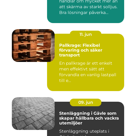
handlar om mycket mer än
att skärma av starkt solljus.
Bra lösningar påverka...
11. jun
Pallkrage: Flexibel
förvaring och säker
transport
En pallkrage är ett enkelt
men effektivt sätt att
förvandla en vanlig lastpall
till e...
09. jun
Stenläggning i Gävle som
skapar hållbara och vackra
utemiljöer
Stenläggning uteplats i