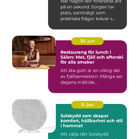
När någon dör förändras allt
på en sekund. Sorgen tar
plats, samtidigt som
praktiska frågor kräver s...
30. jun
Restaurang för lunch i
Sälen: Mat, fjäll och afterski
för alla smaker
Att äta gott är en viktig del
av fjällsemestern. Många ser
dagens måltide...
11. jun
Solskydd som skapar
komfort, hållbarhet och stil
i hemmet
Att välja rätt Solskydd