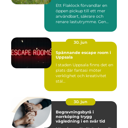
Ett Flaklock förvandlar en
öppen pickup till ett mer
användbart, säkrare och
renare lastutrymme. Gen...
30. jun
Spännande escape room i
Uppsala
I staden Uppsala finns det en
plats där fantasi möter
verklighet och kreativitet
stäl...
30. jun
Begravningsbyrå i
norrköping trygg
vägledning i en svår tid