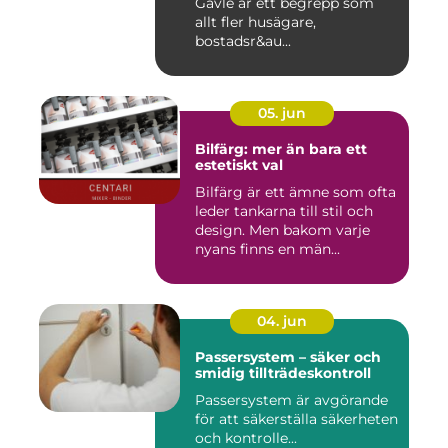
Gävle är ett begrepp som
allt fler husägare,
bostadsr&au...
05. jun
Bilfärg: mer än bara ett
estetiskt val
Bilfärg är ett ämne som ofta
leder tankarna till stil och
design. Men bakom varje
nyans finns en män...
04. jun
Passersystem – säker och
smidig tillträdeskontroll
Passersystem är avgörande
för att säkerställa säkerheten
och kontrolle...