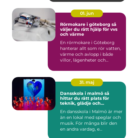
01. jun
Rörmokare i göteborg så
väljer du rätt hjälp för vvs
och värme
En rörmokare i Göteborg
hanterar allt som rör vatten,
värme och avlopp i både
villor, lägenheter och...
31. maj
Dansskola i malmö så
hittar du rätt plats för
teknik, glädje och
utveckling
En dansskola i Malmö är mer
än en lokal med speglar och
musik. För många blir den
en andra vardag, e...