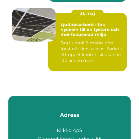
31. maj
Ljudabsorbent i tak
nyckeln till en tystare och
mer fokuserad miljö
Bra ljudmiljö märks ofta
först när den saknas. Sorlet i
ett öppet kontor, skrapande
stolar i en mats...
Adress