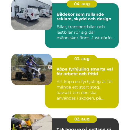
04. aug
Bildekor som rullande
reklam, skydd och design
Bilar, transportbilar och
lastbilar rör sig där
människor finns. Just därfö...
03. aug
Köpa fyrhjuling smarta val
för arbete och fritid
Att köpa en fyrhjuling är för
många ett stort steg,
oavsett om den ska
användas i skogen, på
gården ...
02. aug
Takläggare på gotland så