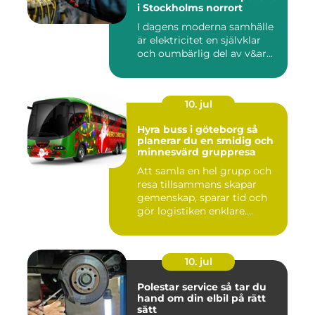
i Stockholms norrort
I dagens moderna samhälle
är elektricitet en självklar
och oumbärlig del av v&ar...
10. jul
Hyra buss i göteborg så
planerar du en smidig och
minnesvärd gruppresa
Att samla en hel grupp och
resa tillsammans skapar
gemenskap, sparar tid och
gör logistiken enklare....
10. jul
Polestar service så tar du
hand om din elbil på rätt
sätt