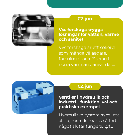
02. jun
Vvs forshaga trygga
lösningar för vatten, värme
och sanitet
Vvs forshaga är ett sökord
som många villaägare,
föreningar och företag i
norra värmland använder
nä...
02. jun
Ventiler i hydraulik och
industri – funktion, val och
praktiska exempel
Hydrauliska system syns inte
alltid, men de märks så fort
något slutar fungera. Lyf...