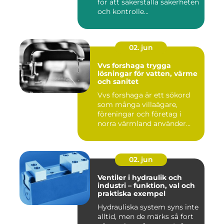
för att säkerställa säkerheten
och kontrolle...
02. jun
Vvs forshaga trygga
lösningar för vatten, värme
och sanitet
Vvs forshaga är ett sökord
som många villaägare,
föreningar och företag i
norra värmland använder
nä...
02. jun
Ventiler i hydraulik och
industri – funktion, val och
praktiska exempel
Hydrauliska system syns inte
alltid, men de märks så fort