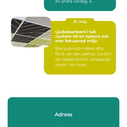
en andra vardag, e...
31. maj
Ljudabsorbent i tak
nyckeln till en tystare och
mer fokuserad miljö
Bra ljudmiljö märks ofta
först när den saknas. Sorlet i
ett öppet kontor, skrapande
stolar i en mats...
Adress