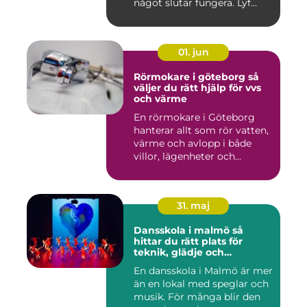
något slutar fungera. Lyf...
01. jun
Rörmokare i göteborg så
väljer du rätt hjälp för vvs
och värme
En rörmokare i Göteborg
hanterar allt som rör vatten,
värme och avlopp i både
villor, lägenheter och...
31. maj
Dansskola i malmö så
hittar du rätt plats för
teknik, glädje och
utveckling
En dansskola i Malmö är mer
än en lokal med speglar och
musik. För många blir den