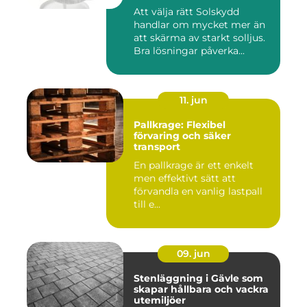
Att välja rätt Solskydd
handlar om mycket mer än
att skärma av starkt solljus.
Bra lösningar påverka...
11. jun
Pallkrage: Flexibel
förvaring och säker
transport
En pallkrage är ett enkelt
men effektivt sätt att
förvandla en vanlig lastpall
till e...
09. jun
Stenläggning i Gävle som
skapar hållbara och vackra
utemiljöer