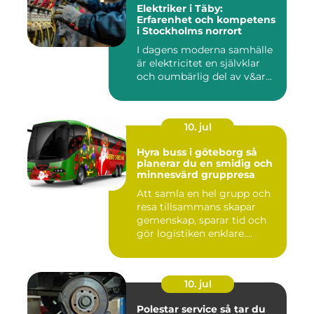
Elektriker i Täby:
Erfarenhet och kompetens
i Stockholms norrort
I dagens moderna samhälle
är elektricitet en självklar
och oumbärlig del av v&ar...
10. jul
Hyra buss i göteborg så
planerar du en smidig och
minnesvärd gruppresa
Att samla en hel grupp och
resa tillsammans skapar
gemenskap, sparar tid och
gör logistiken enklare....
10. jul
Polestar service så tar du