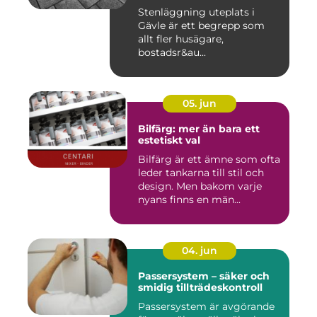
Stenläggning uteplats i
Gävle är ett begrepp som
allt fler husägare,
bostadsr&au...
05. jun
Bilfärg: mer än bara ett
estetiskt val
Bilfärg är ett ämne som ofta
leder tankarna till stil och
design. Men bakom varje
nyans finns en män...
04. jun
Passersystem – säker och
smidig tillträdeskontroll
Passersystem är avgörande