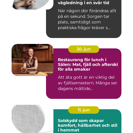
vägledning i en svår tid
När någon dör förändras allt
på en sekund. Sorgen tar
plats, samtidigt som
praktiska frågor kräver s...
30. jun
Restaurang för lunch i
Sälen: Mat, fjäll och afterski
för alla smaker
Att äta gott är en viktig del
av fjällsemestern. Många ser
dagens måltide...
11. jun
Solskydd som skapar
komfort, hållbarhet och stil
i hemmet