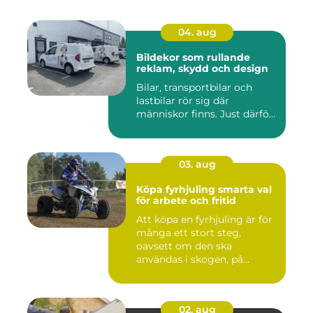
04. aug
Bildekor som rullande
reklam, skydd och design
Bilar, transportbilar och
lastbilar rör sig där
människor finns. Just därfö...
03. aug
Köpa fyrhjuling smarta val
för arbete och fritid
Att köpa en fyrhjuling är för
många ett stort steg,
oavsett om den ska
användas i skogen, på
gården ...
02. aug