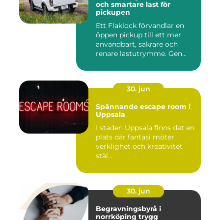
och smartare last för
pickupen
Ett Flaklock förvandlar en
öppen pickup till ett mer
användbart, säkrare och
renare lastutrymme. Gen...
30. jun
Spännande escape room i
Uppsala
I staden Uppsala finns det en
plats där fantasi möter
verklighet och kreativitet
stäl...
30. jun
Begravningsbyrå i
norrköping trygg