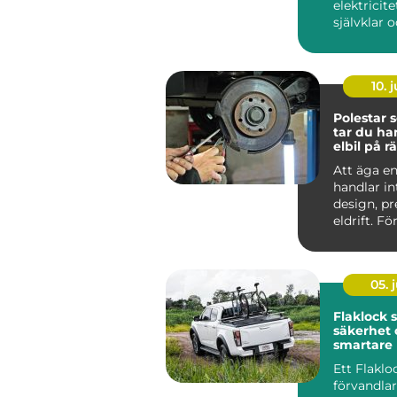
elektricite
självklar 
oumbärlig
v&ar...
10. j
Polestar se
tar du ha
elbil på rä
Att äga en
handlar i
design, p
eldrift. Fö
ska fortsätt
05. j
Flaklock skydd,
säkerhet 
smartare l
pickupen
Ett Flaklo
förvandla