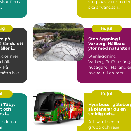
kor finns.
steg, oavsett om de
..
ska användas i
skogen, på gården ...
aug
16. jul
re på
Stenläggning i
Varberg: Hållbara
ller i
ytor med natursten
k gör mer
Stenläggning
a hålla
Varberg är för mång
. På
husägare i Halland e
tsätts hus
nyckel till en mer...
 blåst,
ul
10. jul
 i Täby:
Hyra buss i götebor
t och
så planerar du en
s i
smidig och
s norrort
minnesvärd
moderna
Att samla en hel
gruppresa
är
grupp och resa