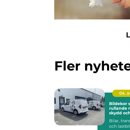
L
Fler nyhet
04. 
Bildekor
rullande 
skydd oc
Bilar, tran
och lastbil