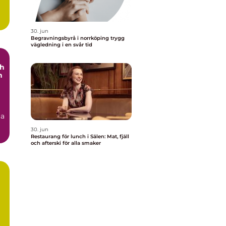
30. jun
Begravningsbyrå i norrköping trygg
vägledning i en svår tid
ch
h
ga
30. jun
Restaurang för lunch i Sälen: Mat, fjäll
och afterski för alla smaker