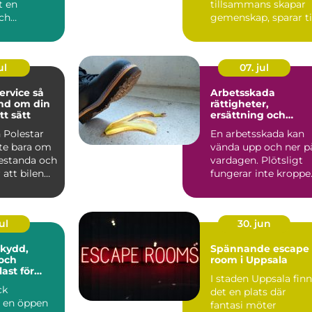
t en
tillsammans skapar
och
gemenskap, sparar t
 del av
och gör logistiken
enklare....
ul
07. jul
rvice så
Arbetsskada
nd om din
rättigheter,
tt sätt
ersättning och
vägen vidare
 Polestar
En arbetsskada kan
nte bara om
vända upp och ner p
restanda och
vardagen. Plötsligt
r att bilen
fungerar inte kroppe
a ...
som vanligt, inkom...
ul
30. jun
Spännande escape
och
room i Uppsala
ast för
I staden Uppsala fin
ck
det en plats där
r en öppen
fantasi möter