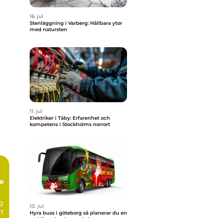
16. jul
Stenläggning i Varberg: Hållbara ytor
med natursten
11. jul
Elektriker i Täby: Erfarenhet och
kompetens i Stockholms norrort
te
ng
10. jul
rt
Hyra buss i göteborg så planerar du en