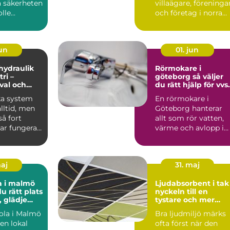
a säkerheten
villaägare, föreninga
le...
och företag i norra
värmland använder
nä...
jun
01. jun
 hydraulik
Rörmokare i
ri –
göteborg så väljer
 val och
du rätt hjälp för vvs
 exempel
och värme
ka system
En rörmokare i
alltid, men
Göteborg hanterar
å fort
allt som rör vatten,
ar fungera.
värme och avlopp i
både villor,
lägenheter och...
maj
31. maj
a i malmö
Ljudabsorbent i tak
du rätt plats
nyckeln till en
, glädje
tystare och mer
kling
fokuserad miljö
ola i Malmö
Bra ljudmiljö märks
en lokal
ofta först när den