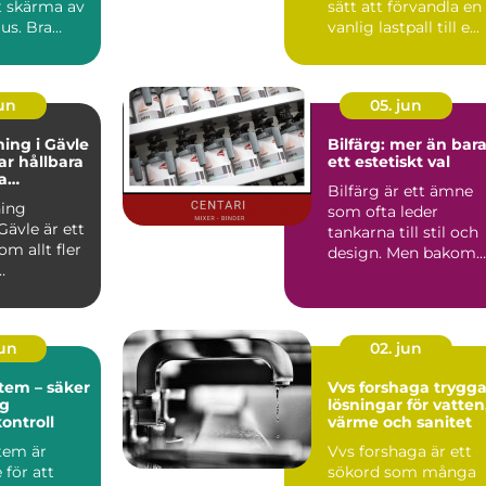
t skärma av
sätt att förvandla en
jus. Bra
vanlig lastpall till e...
påverka...
jun
05. jun
ing i Gävle
Bilfärg: mer än bar
r hållbara
ett estetiskt val
a
Bilfärg är ett ämne
r
ing
som ofta leder
Gävle är ett
tankarna till stil och
m allt fler
design. Men bakom
varje nyans finns en
u...
män...
jun
02. jun
tem – säker
Vvs forshaga trygga
ig
lösningar för vatten
kontroll
värme och sanitet
tem är
Vvs forshaga är ett
för att
sökord som många