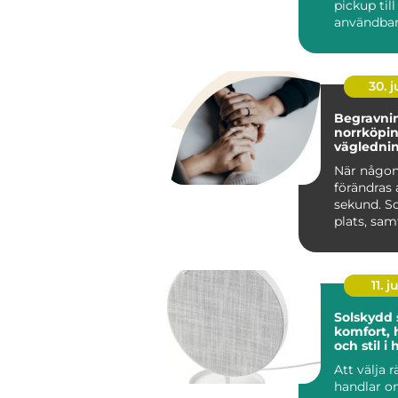
pickup til
användbar
och renar
lastutrymm
30. 
Begravnin
norrköping tr
väglednin
tid
När någon
förändras 
sekund. S
plats, sa
praktiska 
kräver s...
11. j
Solskydd
komfort, 
och stil 
Att välja 
handlar 