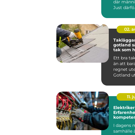
där männis
Just därfö.
02. 
Taklägga
gotland så får du ett
tak som hå
längden
Ett bra ta
än att bar
regnet ute
Gotland u
för kraftig
saltstän...
11. j
Elektriker
Erfarenhe
kompeten
Stockholm
I dagens 
samhälle 