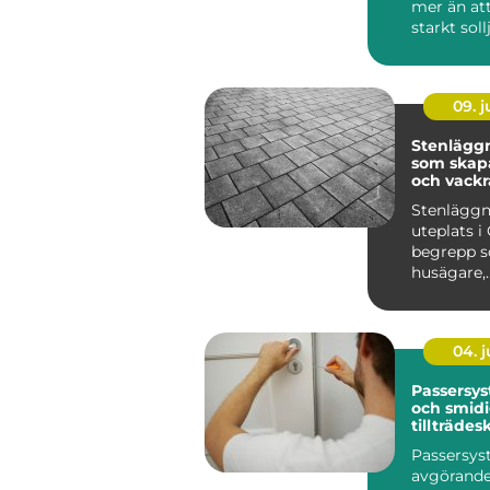
mer än at
starkt soll
lösningar 
09. 
Stenläggn
som skapa
och vackr
utemiljöe
Stenläggn
uteplats i 
begrepp so
husägare,
bostadsr&a
04. 
Passersys
och smid
tillträdes
Passersys
avgörande 