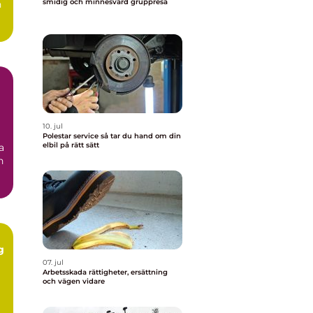
smidig och minnesvärd gruppresa
n
10. jul
Polestar service så tar du hand om din
elbil på rätt sätt
a
n
g
07. jul
Arbetsskada rättigheter, ersättning
och vägen vidare