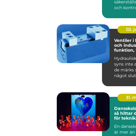
säkerställ
och kontrol
02. 
Ventiler i
och indust
funktion,
praktiska
Hydraulis
syns inte 
de märks s
något slut
Lyf...
31. 
Dansskol
så hittar 
för teknik
och utvec
En danssk
är mer än 