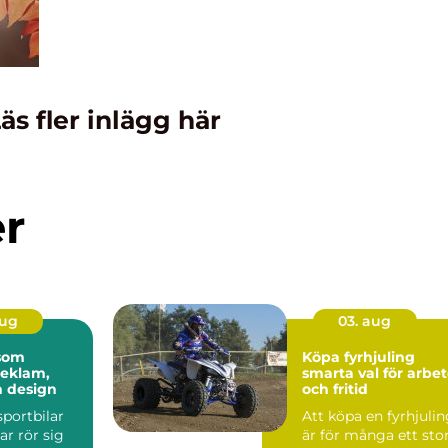
äs fler inlägg här
er
aug
03. aug
 som
Köpa fyrhjuling
reklam,
smarta val för arbe
h design
och fritid
sportbilar
Att köpa en fyrhjuli
ar rör sig
är för många ett sto