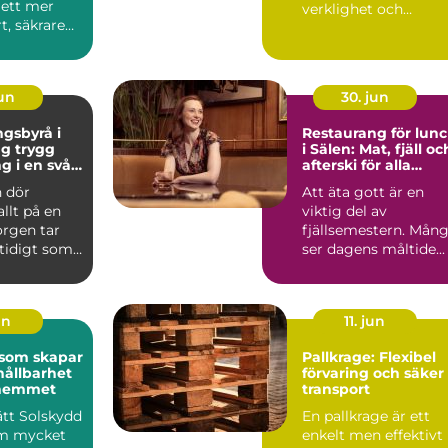
l ett mer
verklighet och
t, säkrare
kreativitet stäl...
e
e. Gen...
jun
30. jun
gsbyrå i
Restaurang för lun
ygg
i Sälen: Mat, fjäll oc
g i en svår
afterski för alla
smaker
 dör
Att äta gott är en
allt på en
viktig del av
orgen tar
fjällsemestern. Mån
mtidigt som
ser dagens måltide...
frågor
un
11. jun
 som skapar
Pallkrage: Flexibel
hållbarhet
förvaring och säker
i hemmet
transport
rätt Solskydd
En pallkrage är ett
om mycket
enkelt men effektivt