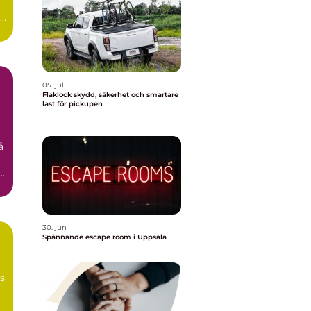
id
05. jul
Flaklock skydd, säkerhet och smartare
last för pickupen
å
n
30. jun
Spännande escape room i Uppsala
ns