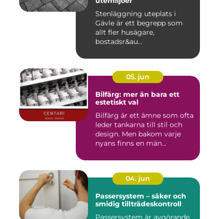
utemiljöer
Stenläggning uteplats i
Gävle är ett begrepp som
allt fler husägare,
bostadsr&au...
05. jun
Bilfärg: mer än bara ett
estetiskt val
Bilfärg är ett ämne som ofta
leder tankarna till stil och
design. Men bakom varje
nyans finns en män...
04. jun
Passersystem – säker och
smidig tillträdeskontroll
Passersystem är avgörande