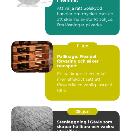
i hemmet
Att välja rätt Solskydd
handlar om mycket mer än
att skärma av starkt solljus.
Bra lösningar påverka...
11. jun
Pallkrage: Flexibel
förvaring och säker
transport
En pallkrage är ett enkelt
men effektivt sätt att
förvandla en vanlig lastpall
till e...
09. jun
Stenläggning i Gävle som
skapar hållbara och vackra