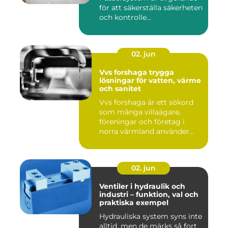
för att säkerställa säkerheten
och kontrolle...
02. jun
Vvs forshaga trygga
lösningar för vatten, värme
och sanitet
Vvs forshaga är ett sökord
som många villaägare,
föreningar och företag i
norra värmland använder
nä...
02. jun
Ventiler i hydraulik och
industri – funktion, val och
praktiska exempel
Hydrauliska system syns inte
alltid, men de märks så fort