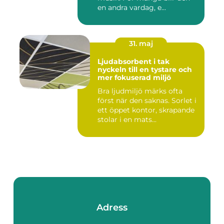
en andra vardag, e...
31. maj
Ljudabsorbent i tak
nyckeln till en tystare och
mer fokuserad miljö
Bra ljudmiljö märks ofta
först när den saknas. Sorlet i
ett öppet kontor, skrapande
stolar i en mats...
Adress