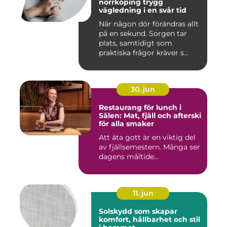
norrköping trygg
vägledning i en svår tid
När någon dör förändras allt
på en sekund. Sorgen tar
plats, samtidigt som
praktiska frågor kräver s...
30. jun
Restaurang för lunch i
Sälen: Mat, fjäll och afterski
för alla smaker
Att äta gott är en viktig del
av fjällsemestern. Många ser
dagens måltide...
11. jun
Solskydd som skapar
komfort, hållbarhet och stil