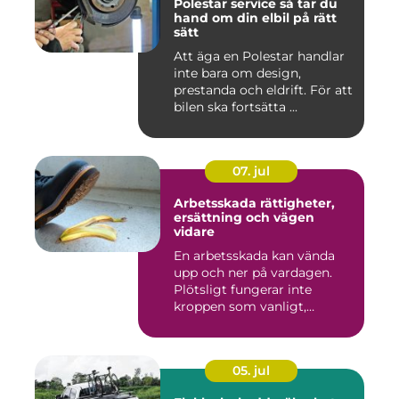
Polestar service så tar du
hand om din elbil på rätt
sätt
Att äga en Polestar handlar
inte bara om design,
prestanda och eldrift. För att
bilen ska fortsätta ...
07. jul
Arbetsskada rättigheter,
ersättning och vägen
vidare
En arbetsskada kan vända
upp och ner på vardagen.
Plötsligt fungerar inte
kroppen som vanligt,
inkom...
05. jul