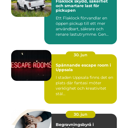
Flaklock skydd, säkerhet
och smartare last för
pickupen
Ett Flaklock förvandlar en
öppen pickup till ett mer
användbart, säkrare och
renare lastutrymme. Gen...
30. jun
Spännande escape room i
Uppsala
I staden Uppsala finns det en
plats där fantasi möter
verklighet och kreativitet
stäl...
30. jun
Begravningsbyrå i