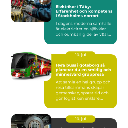
Elektriker i Täby:
Erfarenhet och kompetens
i Stockholms norrort
I dagens moderna samhälle
är elektricitet en självklar
och oumbärlig del av v&ar...
10. jul
Hyra buss i göteborg så
planerar du en smidig och
minnesvärd gruppresa
Att samla en hel grupp och
resa tillsammans skapar
gemenskap, sparar tid och
gör logistiken enklare....
10. jul