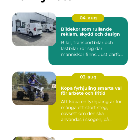
04. aug
Bildekor som rullande
reklam, skydd och design
Bilar, transportbilar och
lastbilar rör sig där
människor finns. Just därfö...
03. aug
Köpa fyrhjuling smarta val
för arbete och fritid
Att köpa en fyrhjuling är för
många ett stort steg,
oavsett om den ska
användas i skogen, på
gården ...