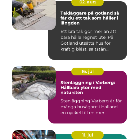
02. aug
Takläggare på gotland så
får du ett tak som håller i
längden
Ett bra tak gör mer än att
bara hålla regnet ute. På
Gotland utsätts hus för
kraftig blåst, saltstän...
16. jul
Stenläggning i Varberg:
Hållbara ytor med
natursten
Stenläggning Varberg är för
många husägare i Halland
en nyckel till en mer...
11. jul