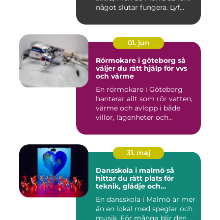
något slutar fungera. Lyf...
01. jun
Rörmokare i göteborg så
väljer du rätt hjälp för vvs
och värme
En rörmokare i Göteborg
hanterar allt som rör vatten,
värme och avlopp i både
villor, lägenheter och...
31. maj
Dansskola i malmö så
hittar du rätt plats för
teknik, glädje och
utveckling
En dansskola i Malmö är mer
än en lokal med speglar och
musik. För många blir den