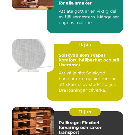
för alla smaker
Att äta gott är en viktig del
av fjällsemestern. Många ser
dagens måltide...
11. jun
Solskydd som skapar
komfort, hållbarhet och stil
i hemmet
Att välja rätt Solskydd
handlar om mycket mer än
att skärma av starkt solljus.
Bra lösningar påverka...
11. jun
Pallkrage: Flexibel
förvaring och säker
transport