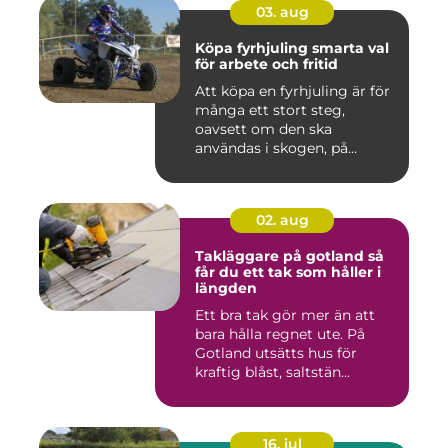
03. aug
Köpa fyrhjuling smarta val
för arbete och fritid
Att köpa en fyrhjuling är för
många ett stort steg,
oavsett om den ska
användas i skogen, på
gården ...
02. aug
Takläggare på gotland så
får du ett tak som håller i
längden
Ett bra tak gör mer än att
bara hålla regnet ute. På
Gotland utsätts hus för
kraftig blåst, saltstän...
16. jul