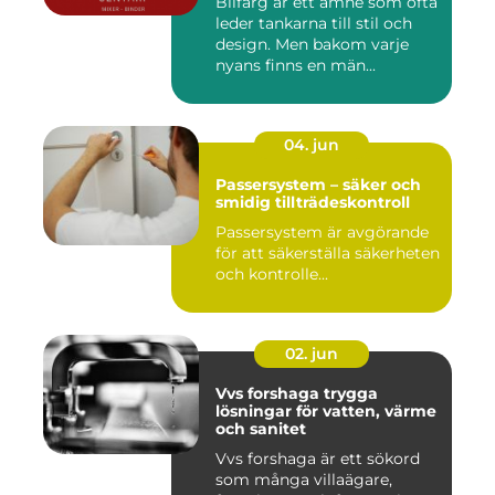
Bilfärg är ett ämne som ofta
leder tankarna till stil och
design. Men bakom varje
nyans finns en män...
04. jun
Passersystem – säker och
smidig tillträdeskontroll
Passersystem är avgörande
för att säkerställa säkerheten
och kontrolle...
02. jun
Vvs forshaga trygga
lösningar för vatten, värme
och sanitet
Vvs forshaga är ett sökord
som många villaägare,