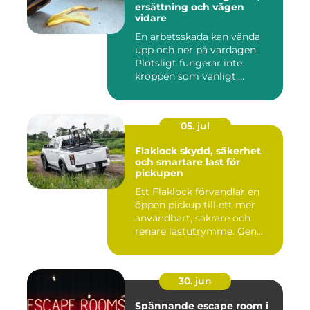
ersättning och vägen
vidare
En arbetsskada kan vända
upp och ner på vardagen.
Plötsligt fungerar inte
kroppen som vanligt,
inkom...
05. jul
Flaklock skydd, säkerhet
och smartare last för
pickupen
Ett Flaklock förvandlar en
öppen pickup till ett mer
användbart, säkrare och
renare lastutrymme. Gen...
30. jun
Spännande escape room i