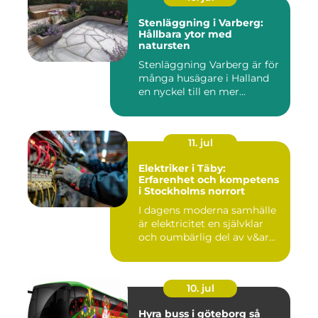
Stenläggning i Varberg:
Hållbara ytor med
natursten
Stenläggning Varberg är för
många husägare i Halland
en nyckel till en mer...
11. jul
Elektriker i Täby:
Erfarenhet och kompetens
i Stockholms norrort
I dagens moderna samhälle
är elektricitet en självklar
och oumbärlig del av v&ar...
10. jul
Hyra buss i göteborg så