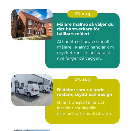
09. aug
Målare malmö så väljer du
rätt hantverkare för
hållbart måleri
Att anlita en professionell
målare i Malmö handlar om
mycket mer än att bara få
nya färger på väggar...
04. aug
Bildekor som rullande
reklam, skydd och design
Bilar, transportbilar och
lastbilar rör sig där
människor finns. Just därfö...