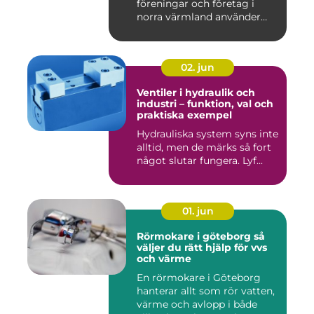
föreningar och företag i
norra värmland använder
nä...
02. jun
Ventiler i hydraulik och
industri – funktion, val och
praktiska exempel
Hydrauliska system syns inte
alltid, men de märks så fort
något slutar fungera. Lyf...
01. jun
Rörmokare i göteborg så
väljer du rätt hjälp för vvs
och värme
En rörmokare i Göteborg
hanterar allt som rör vatten,
värme och avlopp i både