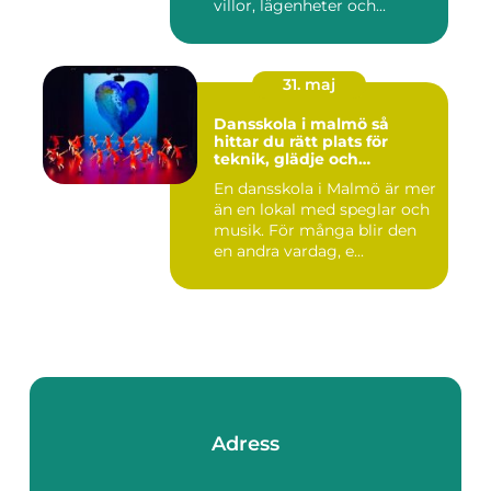
villor, lägenheter och...
31. maj
Dansskola i malmö så
hittar du rätt plats för
teknik, glädje och
utveckling
En dansskola i Malmö är mer
än en lokal med speglar och
musik. För många blir den
en andra vardag, e...
Adress