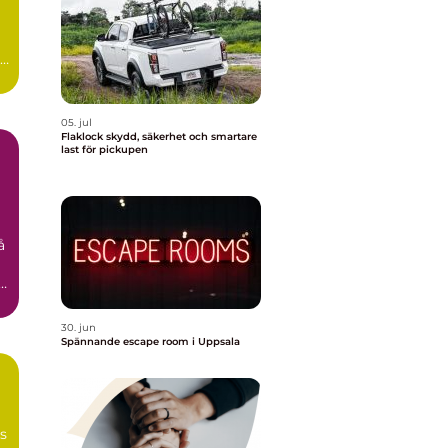
id
05. jul
Flaklock skydd, säkerhet och smartare
last för pickupen
å
n
30. jun
Spännande escape room i Uppsala
ns