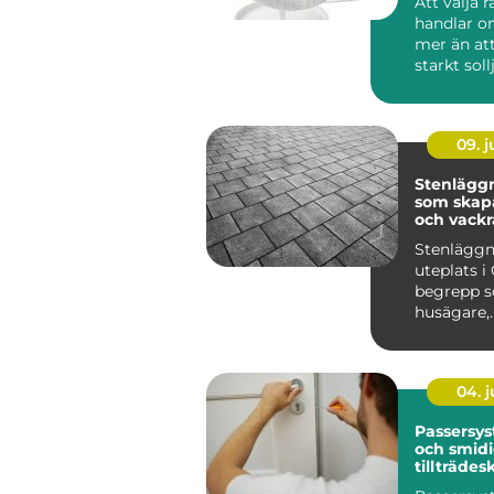
Att välja 
handlar 
mer än at
starkt soll
lösningar 
09. 
Stenläggn
som skapa
och vackr
utemiljöe
Stenläggn
uteplats i 
begrepp so
husägare,
bostadsr&a
04. 
Passersys
och smid
tillträdes