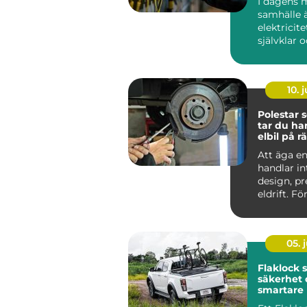
I dagens 
samhälle 
elektricite
självklar 
oumbärlig
v&ar...
10. j
Polestar se
tar du ha
elbil på rä
Att äga en
handlar i
design, p
eldrift. Fö
ska fortsätt
05. j
Flaklock skydd,
säkerhet 
smartare l
pickupen