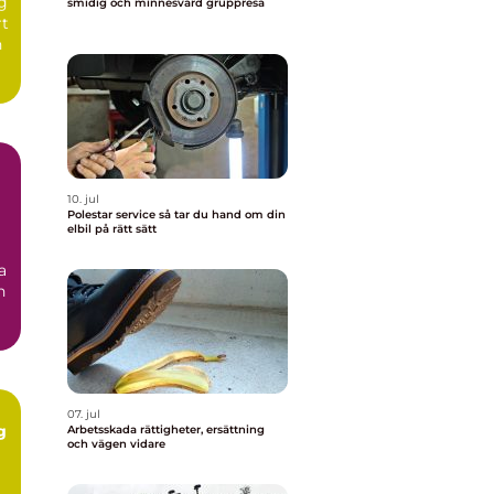
ng
smidig och minnesvärd gruppresa
rt
n
10. jul
Polestar service så tar du hand om din
elbil på rätt sätt
a
n
07. jul
g
Arbetsskada rättigheter, ersättning
och vägen vidare