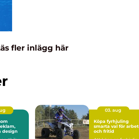
äs fler inlägg här
er
aug
03. aug
 som
Köpa fyrhjuling
reklam,
smarta val för arbe
h design
och fritid