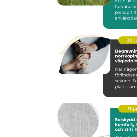
Ett Flaklo
förvandla
pickup til
användbar
och renar
lastutrymm
30. 
Begravnin
norrköping tr
väglednin
tid
När någon
förändras 
sekund. S
plats, sa
praktiska 
kräver s...
11. j
Solskydd
komfort, 
och stil 