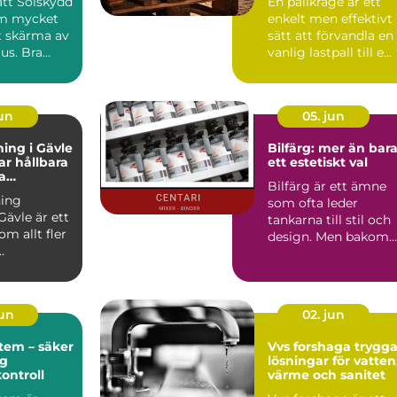
rätt Solskydd
En pallkrage är ett
om mycket
enkelt men effektivt
t skärma av
sätt att förvandla en
jus. Bra
vanlig lastpall till e...
påverka...
jun
05. jun
ing i Gävle
Bilfärg: mer än bar
r hållbara
ett estetiskt val
a
Bilfärg är ett ämne
r
ing
som ofta leder
Gävle är ett
tankarna till stil och
m allt fler
design. Men bakom
varje nyans finns en
u...
män...
jun
02. jun
tem – säker
Vvs forshaga trygga
ig
lösningar för vatten
kontroll
värme och sanitet