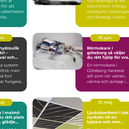
tem är
Vvs forshaga är ett
för att
sökord som många
a säkerheten
villaägare, föreninga
le...
och företag i norra
värmland använder
nä...
jun
01. jun
 hydraulik
Rörmokare i
ri –
göteborg så väljer
 val och
du rätt hjälp för vvs
 exempel
och värme
ka system
En rörmokare i
alltid, men
Göteborg hanterar
å fort
allt som rör vatten,
ar fungera.
värme och avlopp i
både villor,
lägenheter och...
maj
31. maj
a i malmö
Ljudabsorbent i tak
du rätt plats
nyckeln till en
, glädje
tystare och mer
kling
fokuserad miljö