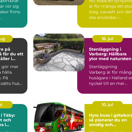
sportbilar
Att köpa en fyrhjuli
ar rör sig
är för många ett sto
kor finns.
steg, oavsett om de
..
ska användas i
skogen, på gården ...
aug
16. jul
re på
Stenläggning i
Varberg: Hållbara
ller i
ytor med natursten
k gör mer
Stenläggning
a hålla
Varberg är för mång
. På
husägare i Halland e
tsätts hus
nyckel till en mer...
 blåst,
ul
10. jul
 i Täby:
Hyra buss i götebor
t och
så planerar du en
s i
smidig och
s norrort
minnesvärd