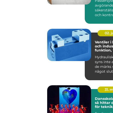
Passersys
avgörande 
säkerställ
och kontrol
02. 
Ventiler i
och indust
funktion,
praktiska
Hydraulis
syns inte 
de märks s
något slut
Lyf...
31. 
Dansskol
så hittar 
för teknik
och utvec