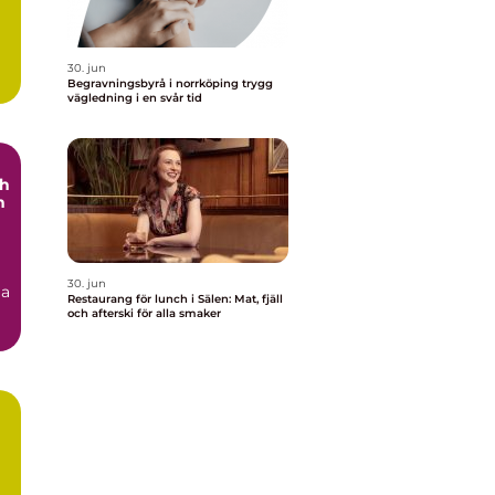
30. jun
Begravningsbyrå i norrköping trygg
vägledning i en svår tid
ch
h
30. jun
ga
Restaurang för lunch i Sälen: Mat, fjäll
och afterski för alla smaker