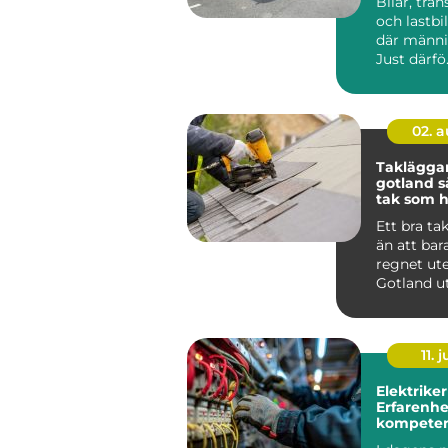
Bilar, tran
och lastbil
där männis
Just därfö.
02. 
Taklägga
gotland så får du ett
tak som hå
längden
Ett bra ta
än att bar
regnet ute
Gotland u
för kraftig
saltstän...
11. j
Elektriker
Erfarenhe
kompeten
Stockholm