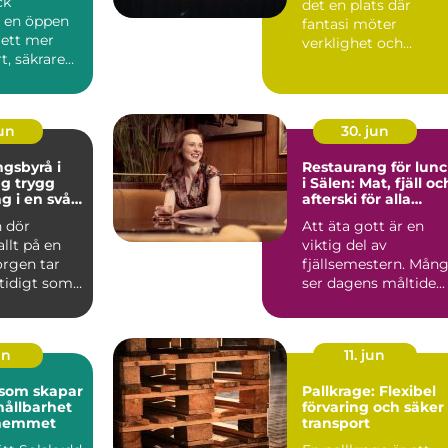
ck
det en plats där
r en öppen
fantasi möter
l ett mer
verklighet och
t, säkrare
kreativitet stäl...
e
e. Gen...
jun
30. jun
gsbyrå i
Restaurang för lun
ygg
i Sälen: Mat, fjäll oc
g i en svår
afterski för alla
smaker
 dör
Att äta gott är en
allt på en
viktig del av
orgen tar
fjällsemestern. Mån
mtidigt som
ser dagens måltide...
frågor
un
11. jun
 som skapar
Pallkrage: Flexibel
hållbarhet
förvaring och säker
i hemmet
transport