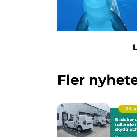
L
Fler nyhet
04. 
Bildekor
rullande 
skydd oc