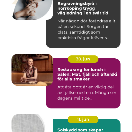
Begravningsbyrå i
norrköping trygg
vägledning i en svår tid
När någon dör förändras allt
på en sekund. Sorgen tar
plats, samtidigt som
praktiska frågor kräver s...
30. jun
Restaurang för lunch i
Sälen: Mat, fjäll och afterski
för alla smaker
Att äta gott är en viktig del
av fjällsemestern. Många ser
dagens måltide...
11. jun
Solskydd som skapar