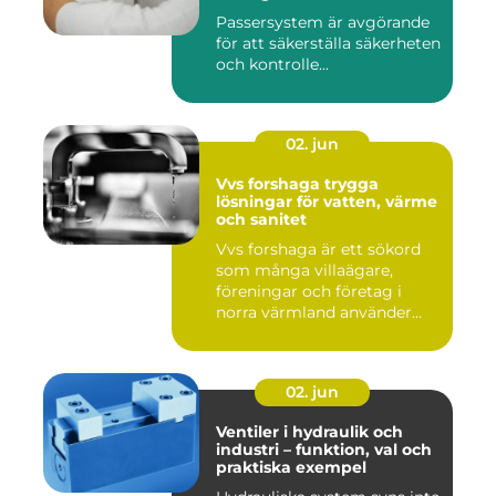
Passersystem är avgörande
för att säkerställa säkerheten
och kontrolle...
02. jun
Vvs forshaga trygga
lösningar för vatten, värme
och sanitet
Vvs forshaga är ett sökord
som många villaägare,
föreningar och företag i
norra värmland använder
nä...
02. jun
Ventiler i hydraulik och
industri – funktion, val och
praktiska exempel