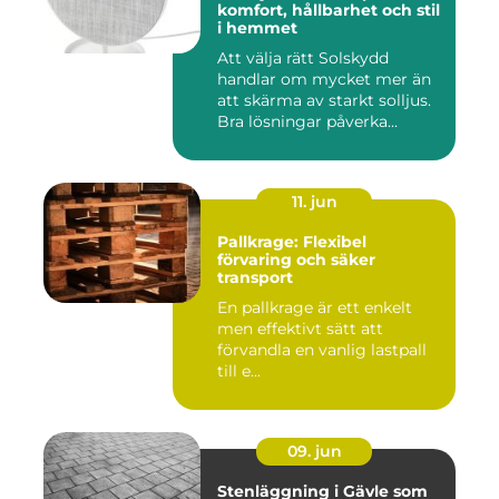
komfort, hållbarhet och stil
i hemmet
Att välja rätt Solskydd
handlar om mycket mer än
att skärma av starkt solljus.
Bra lösningar påverka...
11. jun
Pallkrage: Flexibel
förvaring och säker
transport
En pallkrage är ett enkelt
men effektivt sätt att
förvandla en vanlig lastpall
till e...
09. jun
Stenläggning i Gävle som