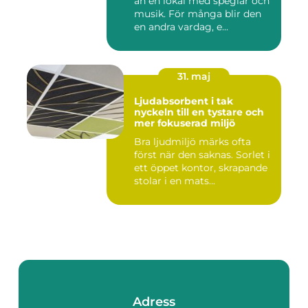
än en lokal med speglar och
musik. För många blir den
en andra vardag, e...
31. maj
Ljudabsorbent i tak
nyckeln till en tystare och
mer fokuserad miljö
Bra ljudmiljö märks ofta
först när den saknas. Sorlet i
ett öppet kontor, skrapande
stolar i en mats...
Adress