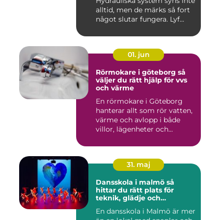
Hydrauliska system syns inte
alltid, men de märks så fort
något slutar fungera. Lyf...
01. jun
Rörmokare i göteborg så
väljer du rätt hjälp för vvs
och värme
En rörmokare i Göteborg
hanterar allt som rör vatten,
värme och avlopp i både
villor, lägenheter och...
31. maj
Dansskola i malmö så
hittar du rätt plats för
teknik, glädje och
utveckling
En dansskola i Malmö är mer