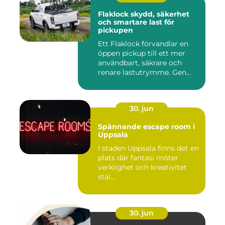
Flaklock skydd, säkerhet
och smartare last för
pickupen
Ett Flaklock förvandlar en
öppen pickup till ett mer
användbart, säkrare och
renare lastutrymme. Gen...
30. jun
Spännande escape room i
Uppsala
I staden Uppsala finns det en
plats där fantasi möter
verklighet och kreativitet
stäl...
30. jun