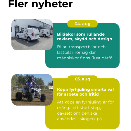
Fler nyheter
04. aug
Bildekor som rullande
reklam, skydd och design
Bilar, transportbilar och
lastbilar rör sig där
människor finns. Just därfö...
03. aug
Köpa fyrhjuling smarta val
för arbete och fritid
Att köpa en fyrhjuling är för
många ett stort steg,
oavsett om den ska
användas i skogen, på
gården ...