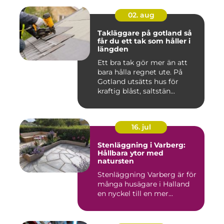
02. aug
Takläggare på gotland så
får du ett tak som håller i
längden
Ett bra tak gör mer än att
bara hålla regnet ute. På
Gotland utsätts hus för
kraftig blåst, saltstän...
16. jul
Stenläggning i Varberg:
Hållbara ytor med
natursten
Stenläggning Varberg är för
många husägare i Halland
en nyckel till en mer...