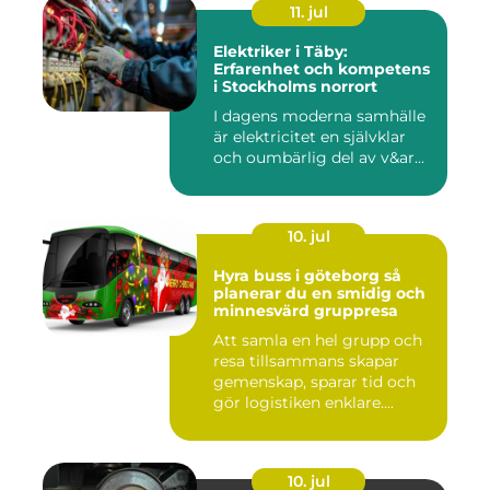
11. jul
Elektriker i Täby:
Erfarenhet och kompetens
i Stockholms norrort
I dagens moderna samhälle
är elektricitet en självklar
och oumbärlig del av v&ar...
10. jul
Hyra buss i göteborg så
planerar du en smidig och
minnesvärd gruppresa
Att samla en hel grupp och
resa tillsammans skapar
gemenskap, sparar tid och
gör logistiken enklare....
10. jul